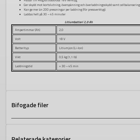
Passar till Ridgids sladdlösa 18V verktyg
Ger skydd mot kortslutning, överspänning och överladdningsskydd samt cellbalanserin
Kan ge mer än 200 pressningar per laddning (för pressverktyg).
Laddas helt på 30 – 45 minuter
Litiumbatteri 2,0 Ah
Ampertimmar (Ah)
2,0
Volt
18 V
Batterityp
Litiumjon (Li-Ion)
Vikt
0,5 kg (1,1 lb)
Laddningstid
= 30 – 45 min
Bifogade filer
Relaterade kategorier