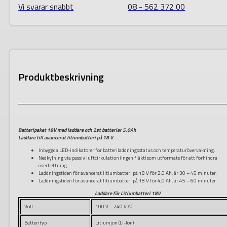
Vi svarar snabbt
08 - 562 372 00
Produktbeskrivning
Batteripaket 18V med laddare och 2st batterier 5,0Ah
Laddare till avancerat litiumbatteri på 18 V
Inbyggda LED-indikatorer för batteriladdningsstatus och temperaturövervakning.
Nedkylning via passiv luftcirkulation (ingen fläkt) som utformats för att förhindra
överhettning.
Laddningstiden för avancerat litiumbatteri på 18 V för 2,0 Ah, är 30 – 45 minuter.
Laddningstiden för avancerat litiumbatteri på 18 V för 4,0 Ah, är 45 – 60 minuter.
Laddare för Litiumbatteri 18V
Volt
100 V – 240 V AC
Batterityp
Litiumjon (Li-Ion)