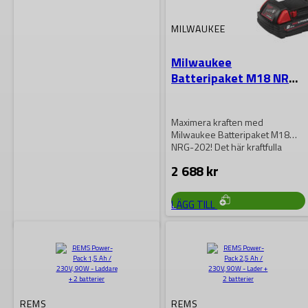
MILWAUKEE
Milwaukee
Batteripaket M18 NRG-
202
Maximera kraften med
Milwaukee Batteripaket M18
NRG-202! Det här kraftfulla
batteripaketet är utformat för
2 688
kr
att…
LÄGG TILL
FESTOOL
Festool Laddpaket SYS
18V 2×4,0/TCL 6 DUO
REMS
REMS