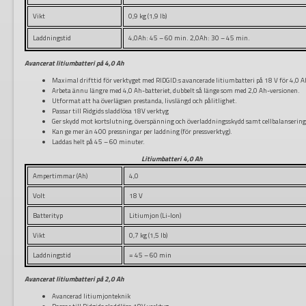
Vikt
0,9 kg (1,9 lb)
Laddningstid
4,0Ah: 45 – 60 min. 2,0Ah: 30 – 45 min.
Avancerat litiumbatteri på 4,0 Ah
Maximal drifttid för verktyget med RIDGID:s avancerade litiumbatteri på 18 V för 4,0 A
Arbeta ännu längre med 4,0 Ah-batteriet, dubbelt så länge som med 2,0 Ah-versionen.
Utformat att ha överlägsen prestanda, livslängd och pålitlighet.
Passar till Ridgids sladdlösa 18V verktyg
Ger skydd mot kortslutning, överspänning och överladdningsskydd samt cellbalansering
Kan ge mer än 400 pressningar per laddning (för pressverktyg).
Laddas helt på 45 – 60 minuter.
Litiumbatteri 4,0 Ah
Ampertimmar (Ah)
4,0
Volt
18 V
Batterityp
Litiumjon (Li-Ion)
Vikt
0,7 kg (1,5 lb)
Laddningstid
= 45 – 60 min
Avancerat litiumbatteri på 2,0 Ah
Avancerad litiumjonteknik