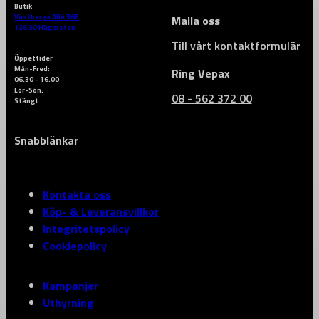
Butik
Västberga Allé 36B
Maila oss
126 30 Hägersten
Till vårt kontaktformulär
Öppettider
Mån-Fred:
Ring Vepax
06.30 - 16.00
Lör-Sön:
08 - 562 372 00
Stängt
Snabblänkar
Kontakta oss
Köp- & Leveransvillkor
Integritetspolicy
Cookiepolicy
Kampanjer
Uthyrning