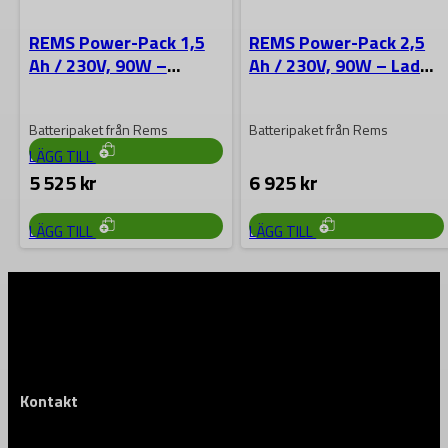
Kompakt laddpaket för 18 V-
REMS Power-Pack 1,5
REMS Power-Pack 2,5
maskiner med två 4,0 Ah-
Ah / 230V, 90W –
Ah / 230V, 90W – Lader
batterier och snabbladdare.
Laddare + 2 batterier
+ 2 batterier
Perfekt när du behöver…
4 393
kr
Batteripaket från Rems
Batteripaket från Rems
LÄGG TILL
5 525
kr
6 925
kr
LÄGG TILL
LÄGG TILL
Kontakt