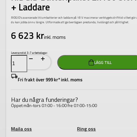
+ Laddare
RIDGID’s avancerade litiumbatterier och laddare på 18 V maximerar verktygets drifttid vilket gör 
du kan jobba ännu längre. Utformade att ge överlägsen prestanda, livslängd och pålitlighet.
6 623
kr
inkl. moms
Leveranstid 3-7 arbetsdagar.
RIDGID
LÄGG TILL
Batteripaket
2x18v
5.0Ah
+
Fri frakt över 999 kr* inkl. moms
Laddare
mängd
Har du några funderingar?
Öppet mån-tors 07:00 - 16:00 fre 07:00-15:00
Maila oss
Ring oss