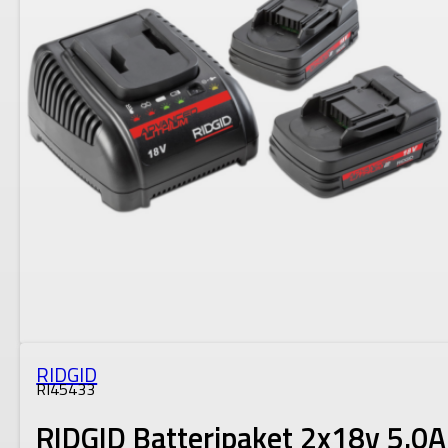
RIDGID
RI45433
RIDGID Batteripaket 2x18v 5.0