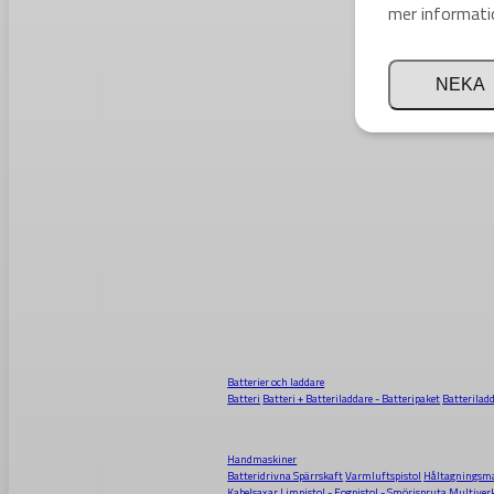
mer informati
NEKA
Batterier och laddare
Batteri
Batteri + Batteriladdare - Batteripaket
Batterilad
Handmaskiner
Batteridrivna Spärrskaft
Varmluftspistol
Håltagningsma
Kabelsaxar
Limpistol - Fogpistol - Smörjspruta
Multiver