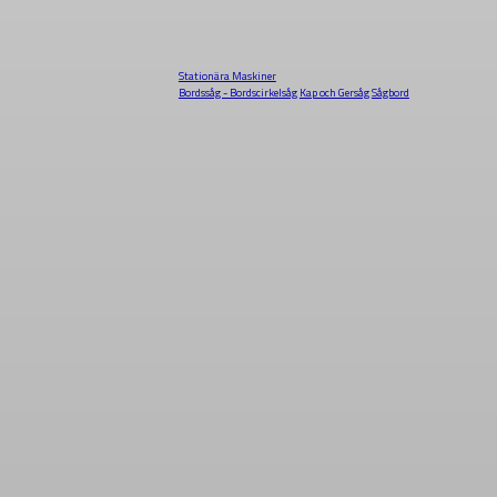
Stationära Maskiner
Bordssåg - Bordscirkelsåg
Kap och Gersåg
Sågbord