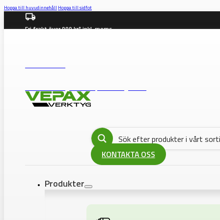
Hoppa till huvudinnehåll
Hoppa till sidfot
Fri frakt över 999 kr* inkl. moms
info@vepax.se
08-562 372 00
BUTIK: Västberga Allé 36B, 12630 Hägersten
KONTAKTA OSS
Produkter