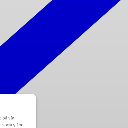
t på vår
tspolicy för