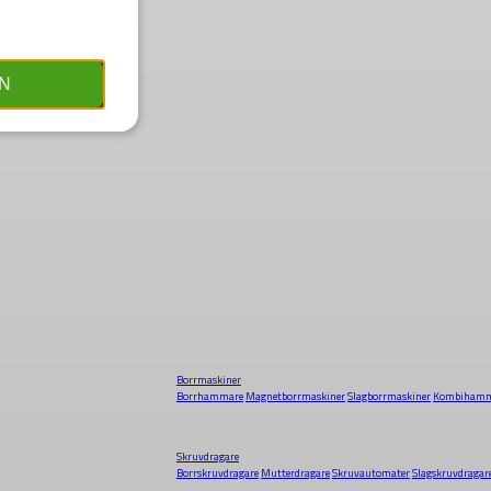
N
Borrmaskiner
Borrhammare
Magnetborrmaskiner
Slagborrmaskiner
Kombihamm
Skruvdragare
Borrskruvdragare
Mutterdragare
Skruvautomater
Slagskruvdragar