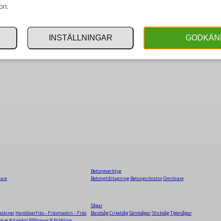
on.
INSTÄLLNINGAR
GODKÄN
Betongverktyg
dare
Betonghåltagning
Betongvibrator
Omrörare
Sågar
skiner
Handöverfräs - Fräsmaskin - Fräs
Bandsåg
Cirkelsåg
Sänksågar
Sticksåg
Tigersågar
ktyg
Nitpistol
Plåtsaxar & Nibblare