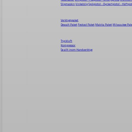
Slipmaskin
Vinkelslip
Spikpistol - Dyckertpistol - Häftpis
Verktygspaket
Dewalt Paket
Festool Paket
Makita Paket
Milwaukee Pak
Tryckluft
Kompressor
Se allt inom
Handverktyg