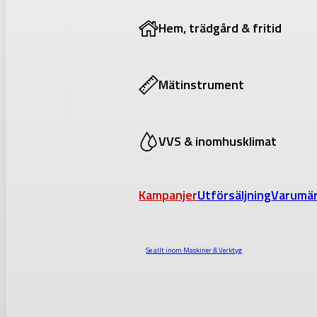
Hem, trädgård & fritid
Mätinstrument
VVS & inomhusklimat
Kampanjer
Utförsäljning
Varumä
Se allt inom
Maskiner & Verktyg