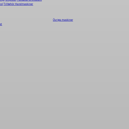
tol
Tillbehör Handmaskiner
Övriga maskiner
et