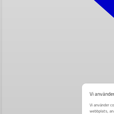
Vi använde
Vi använder co
webbplats, ana