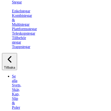
Stegar
Enkelstegar
Kombistegar
&
Multistegar
Plattformsstegar
Teleskopstegar
Tillbehör
stegar
Trappstegar
Tillbaka
Se
alla
Svets,
Skär,
Kap,
Slip
&
Poler