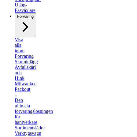
Uttag-
Fasväxlare
Förvaring
Visa
alla
inom
Förvaring
Skuminlägg
Avfallskärl
och
Hink
Milwaukee
Packout
–
Den
ultimata
förvaringslösningen
för
hantverkare
Sortimentslådor
Verktygsvagn