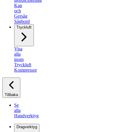
Bordscirkelsåg
Kap
och
Gersåg
Sågbord
Tryckluft
Visa
alla
inom
Tryckluft
Kompressor
Tillbaka
Se
alla
Handverktyg
Dragverktyg