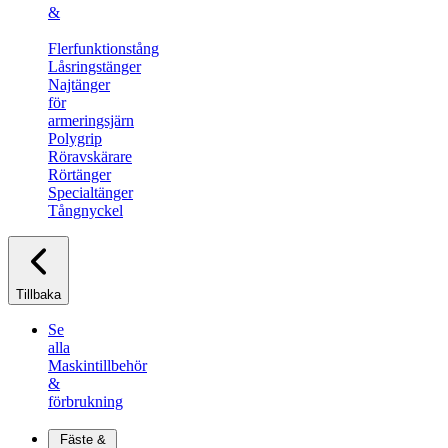
&
Flerfunktionstång
Låsringstänger
Najtänger
för
armeringsjärn
Polygrip
Röravskärare​
Rörtänger
Specialtänger​
Tångnyckel
Tillbaka
Se
alla
Maskintillbehör
&
förbrukning
Fäste &