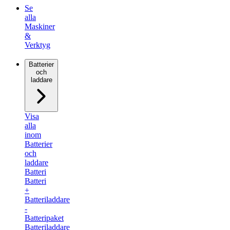
Se
alla
Maskiner
&
Verktyg
Batterier
och
laddare
Visa
alla
inom
Batterier
och
laddare
Batteri
Batteri
+
Batteriladdare
-
Batteripaket
Batteriladdare