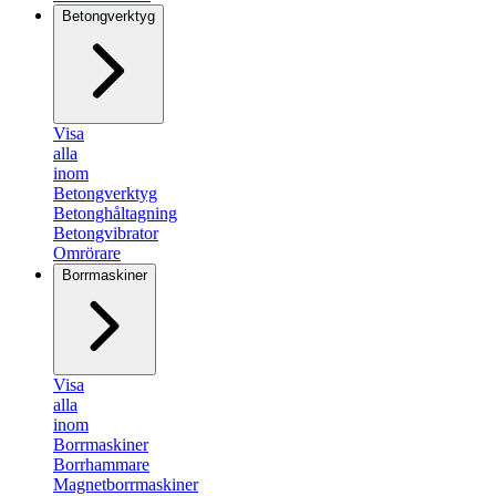
Betongverktyg
Visa
alla
inom
Betongverktyg
Betonghåltagning
Betongvibrator
Omrörare
Borrmaskiner
Visa
alla
inom
Borrmaskiner
Borrhammare
Magnetborrmaskiner