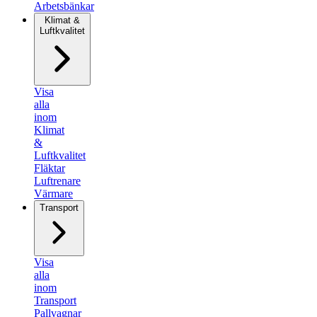
Arbetsbänkar
Klimat &
Luftkvalitet
Visa
alla
inom
Klimat
&
Luftkvalitet
Fläktar
Luftrenare
Värmare
Transport
Visa
alla
inom
Transport
Pallvagnar