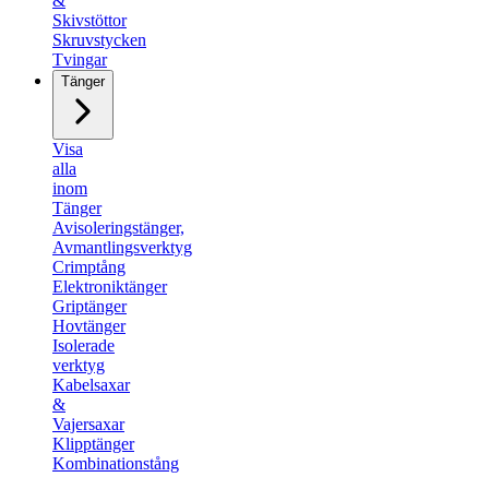
&
Skivstöttor
Skruvstycken
Tvingar
Tänger
Visa
alla
inom
Tänger
Avisoleringstänger,
Avmantlingsverktyg​
Crimptång
Elektroniktänger
Griptänger​
Hovtänger
Isolerade
verktyg
Kabelsaxar
&
Vajersaxar
Klipptänger
Kombinationstång