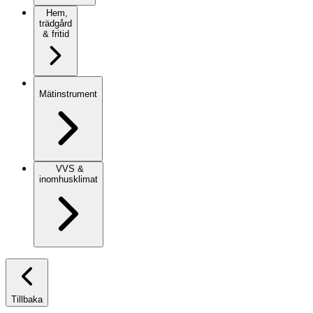
Hem,
trädgård
& fritid
Mätinstrument
VVS &
inomhusklimat
Tillbaka