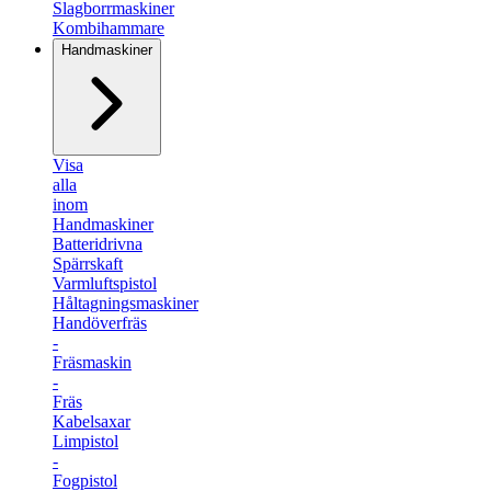
Slagborrmaskiner
Kombihammare
Handmaskiner
Visa
alla
inom
Handmaskiner
Batteridrivna
Spärrskaft
Varmluftspistol
Håltagningsmaskiner
Handöverfräs
-
Fräsmaskin
-
Fräs
Kabelsaxar
Limpistol
-
Fogpistol