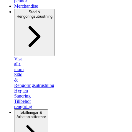
pennor
Merchandise
Städ &
Rengöringsutrustning
Visa
alla
inom
Städ
&
Rengöringsutrustning
Hygien
Sanering
Tillbehör
rengöring
Ställningar &
Arbetsplattformar