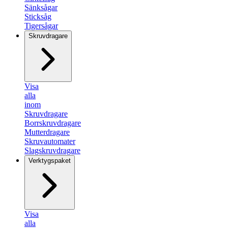
Sänksågar
Sticksåg
Tigersågar
Skruvdragare
Visa
alla
inom
Skruvdragare
Borrskruvdragare
Mutterdragare
Skruvautomater
Slagskruvdragare
Verktygspaket
Visa
alla