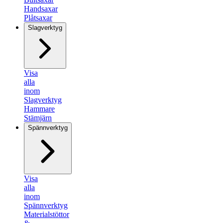
Handsaxar
Plåtsaxar
Slagverktyg
Visa
alla
inom
Slagverktyg
Hammare
Stämjärn
Spännverktyg
Visa
alla
inom
Spännverktyg
Materialstöttor