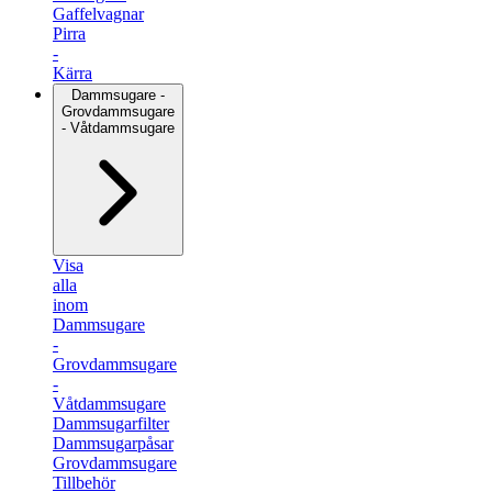
Gaffelvagnar
Pirra
-
Kärra
Dammsugare -
Grovdammsugare
- Våtdammsugare
Visa
alla
inom
Dammsugare
-
Grovdammsugare
-
Våtdammsugare
Dammsugarfilter
Dammsugarpåsar
Grovdammsugare
Tillbehör