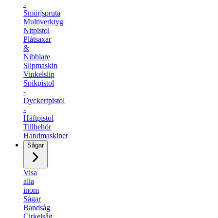
-
Smörjspruta
Multiverktyg
Nitpistol
Plåtsaxar
&
Nibblare
Slipmaskin
Vinkelslip
Spikpistol
-
Dyckertpistol
-
Häftpistol
Tillbehör
Handmaskiner
Sågar
Visa
alla
inom
Sågar
Bandsåg
Cirkelsåg