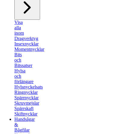
Visa
alla
inom
Dragverktyg
Insexnycklar
Momentnycklar
Bits
och
Bitssatser
Hylsa
och
förlängare
Hylsnyckelsats
Ringnycklar
Spärrnycklar
Skruvmejslar
Spärrskaft
Skiftnycklar
Handsågar
&
Bågfilar