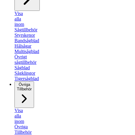
Visa
alla
inom
Sågtillbehör
Styrskenor
Bandsågblad
Hålsågar
Multisågblad
Övrigt
sågtillbehör
Sågblad
Sågklingor
Tigersågblad
Övriga
Tillbehör
Visa
alla
inom
Övriga
Tillbehör