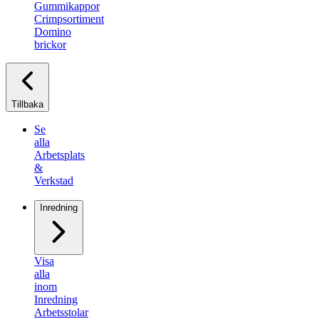
Gummikappor
Crimpsortiment
Domino
brickor
Tillbaka
Se
alla
Arbetsplats
&
Verkstad
Inredning
Visa
alla
inom
Inredning
Arbetsstolar