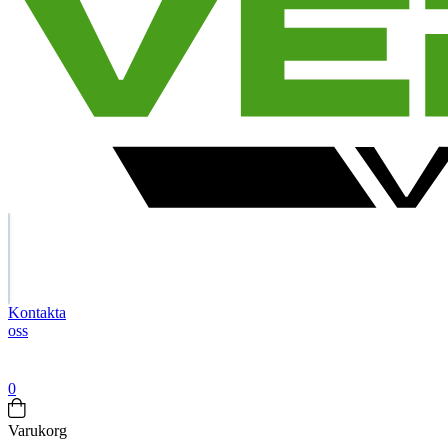
Search
Kontakta
oss
Företag
exkl.
moms
0
Varukorg