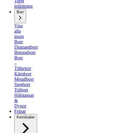
Tung
infästning
Borr
Visa
alla
inom
Borr
Diamantborr
Betongborr
Borr
–
Tillbehör
Kärnborr
Metallborr
Stegborr
Träborr
Hålstansar
&
Dynor
Fräsar
Kemikalier