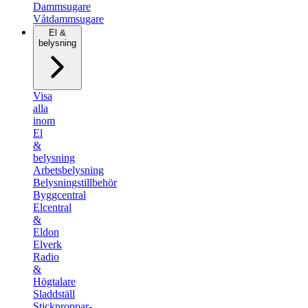
Dammsugare
Våtdammsugare
El &
belysning
Visa
alla
inom
El
&
belysning
Arbetsbelysning
Belysningstillbehör
Byggcentral
Elcentral
&
Eldon
Elverk
Radio
&
Högtalare
Sladdställ
Stickproppar-