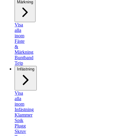
Märkning
Visa
alla
inom
Fäste
&
Märkning
Buntband
Tejp
Infästning
Visa
alla
inom
Infästning
Klammer
Spik
Plugg
Skruv