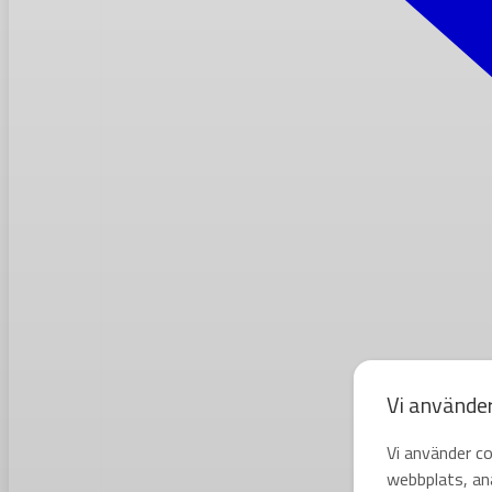
Vi använde
Vi använder co
webbplats, ana