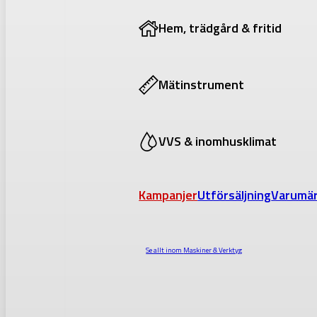
Hem, trädgård & fritid
Mätinstrument
VVS & inomhusklimat
Kampanjer
Utförsäljning
Varumä
Se allt inom
Maskiner & Verktyg