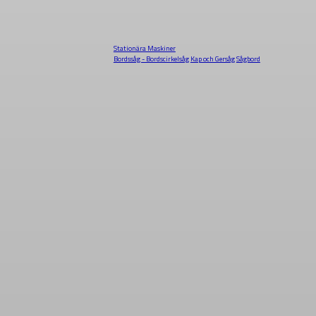
Stationära Maskiner
Bordssåg - Bordscirkelsåg
Kap och Gersåg
Sågbord