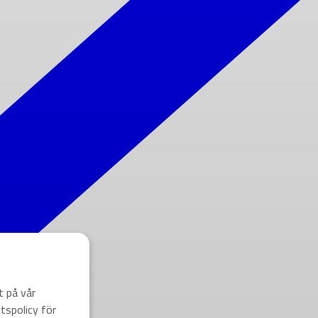
t på vår
tspolicy för