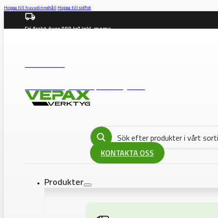
Hoppa till huvudinnehåll
Hoppa till sidfot
Fri frakt över 999 kr* inkl. moms
info@vepax.se
08-562 372 00
BUTIK: Västberga Allé 36B, 12630 Hägersten
KONTAKTA OSS
Produkter