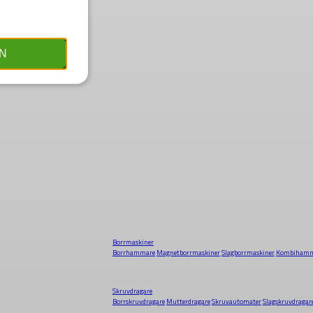
N
Borrmaskiner
Borrhammare
Magnetborrmaskiner
Slagborrmaskiner
Kombihamm
Skruvdragare
Borrskruvdragare
Mutterdragare
Skruvautomater
Slagskruvdragar