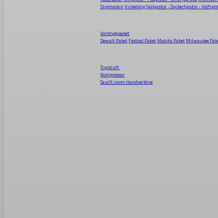
Slipmaskin
Vinkelslip
Spikpistol - Dyckertpistol - Häftpis
Verktygspaket
Dewalt Paket
Festool Paket
Makita Paket
Milwaukee Pak
Tryckluft
Kompressor
Se allt inom
Handverktyg