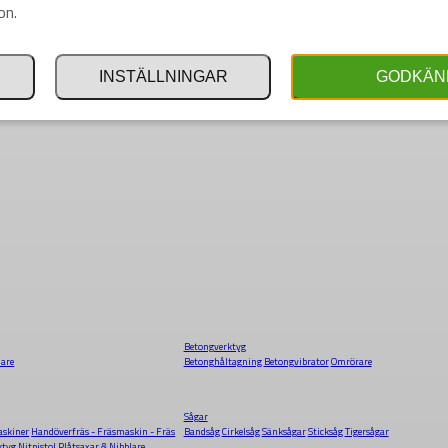
on.
INSTÄLLNINGAR
GODKÄN
Betongverktyg
dare
Betonghåltagning
Betongvibrator
Omrörare
Sågar
skiner
Handöverfräs - Fräsmaskin - Fräs
Bandsåg
Cirkelsåg
Sänksågar
Sticksåg
Tigersågar
ktyg
Nitpistol
Plåtsaxar & Nibblare