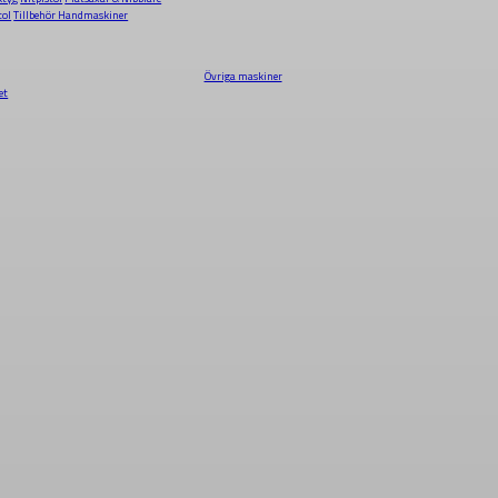
tol
Tillbehör Handmaskiner
Övriga maskiner
et