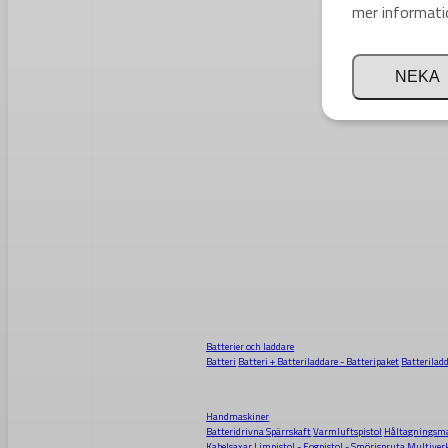
mer informati
NEKA
Batterier och laddare
Batteri
Batteri + Batteriladdare - Batteripaket
Batterilad
Handmaskiner
Batteridrivna Spärrskaft
Varmluftspistol
Håltagningsma
Kabelsaxar
Limpistol - Fogpistol - Smörjspruta
Multiver