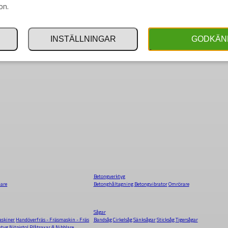
on.
INSTÄLLNINGAR
GODKÄN
Betongverktyg
dare
Betonghåltagning
Betongvibrator
Omrörare
Sågar
skiner
Handöverfräs - Fräsmaskin - Fräs
Bandsåg
Cirkelsåg
Sänksågar
Sticksåg
Tigersågar
ktyg
Nitpistol
Plåtsaxar & Nibblare