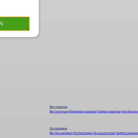
N
Borrmaskiner
Borrhammare
Magnetborrmaskiner
Slagborrmaskiner
Kombihamm
Skruvdragare
Borrskruvdragare
Mutterdragare
Skruvautomater
Slagskruvdragar