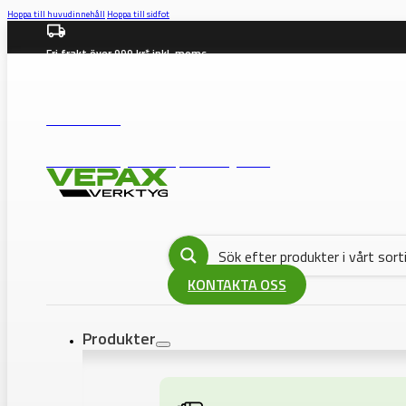
Hoppa till huvudinnehåll
Hoppa till sidfot
Fri frakt över 999 kr* inkl. moms
info@vepax.se
08-562 372 00
BUTIK: Västberga Allé 36B, 12630 Hägersten
KONTAKTA OSS
Produkter