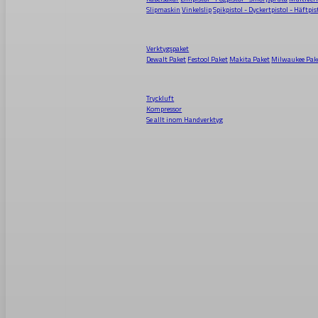
Slipmaskin
Vinkelslip
Spikpistol - Dyckertpistol - Häftpis
Verktygspaket
Dewalt Paket
Festool Paket
Makita Paket
Milwaukee Pak
Tryckluft
Kompressor
Se allt inom
Handverktyg