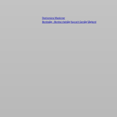
Stationära Maskiner
Bordssåg - Bordscirkelsåg
Kap och Gersåg
Sågbord