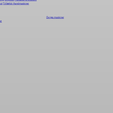
tol
Tillbehör Handmaskiner
Övriga maskiner
et