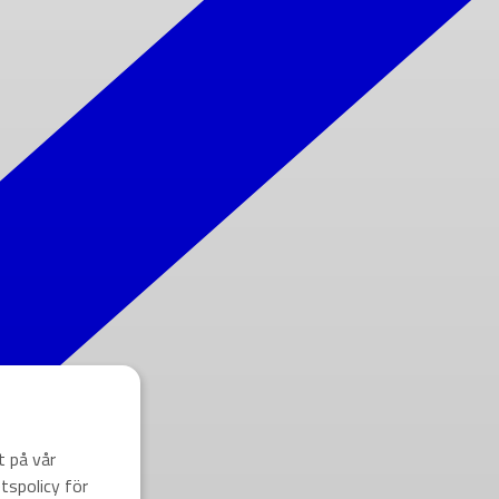
t på vår
tspolicy för