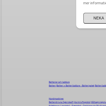
mer informati
NEKA
Batterier och laddare
Batteri
Batteri + Batteriladdare - Batteripaket
Batterilad
Handmaskiner
Batteridrivna Spärrskaft
Varmluftspistol
Håltagningsma
Kabelsaxar
Limpistol - Fogpistol - Smörjspruta
Multiver