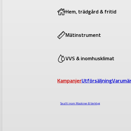
Hem, trädgård & fritid
Mätinstrument
VVS & inomhusklimat
Kampanjer
Utförsäljning
Varumä
Se allt inom
Maskiner & Verktyg