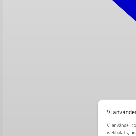
Vi använde
Vi använder co
webbplats, ana