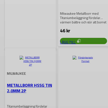
Milwaukee Metallborr med
Titaniumbeläggning fördelar
värmen bättre och gör att borret
är anpassat för hög…
46
kr
LÄGG TILL
MILWAUKEE
METALLBORR HSSG TIN
3,5MM 2P
MILWAUKEE
METALLBORR HSSG TIN
Titaniumbeläggning fördelar
2,0MM 2P
värmen bättre och gör att borret
är anpassat för hög hastighet.
Den variabla…
41
kr
Titaniumbeläggning fördelar