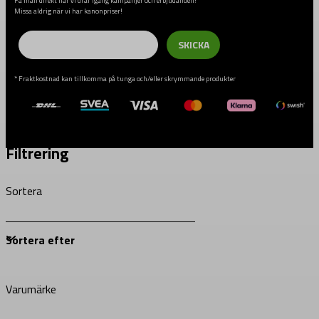
Få mail direkt när vi drar igång kampanjer och erbjudanden!
Missa aldrig när vi har kanonpriser!
Email
SKICKA
* Fraktkostnad kan tillkomma på tunga och/eller skrymmande produkter
Filtrering
Sortera
Varumärke