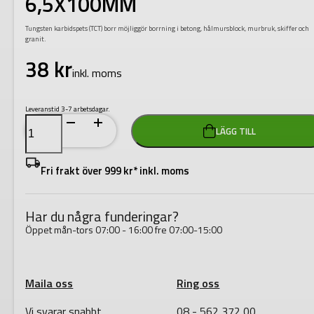
6,5X100MM
Tungsten karbidspets (TCT) borr möjliggör borrning i betong, hålmursblock, murbruk, skiffer och
granit.
38
kr
inkl. moms
Leveranstid 3-7 arbetsdagar.
MUR-
LÄGG TILL
OCH
STENBORR
6,5X100MM
mängd
Fri frakt över 999 kr* inkl. moms
Har du några funderingar?
Öppet mån-tors 07:00 - 16:00 fre 07:00-15:00
Maila oss
Ring oss
Vi svarar snabbt
08 - 562 372 00