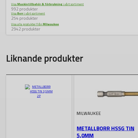
Visa
Maskintillbehör & förbrukning
i vårt sortiment
992 produkter
Visa
Borr
i vårt sortiment
254 produkter
Visa alla produkter från
Milwaukee
2942 produkter
Liknande produkter
MILWAUKEE
METALLBORR HSSG TIN
5,0MM