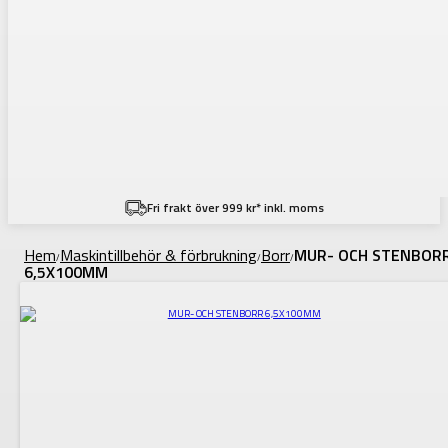
Fri frakt över 999 kr* inkl. moms
Hem
Maskintillbehör & förbrukning
Borr
MUR- OCH STENBOR
/
/
/
6,5X100MM