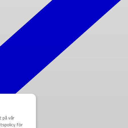
t på vår
tspolicy för