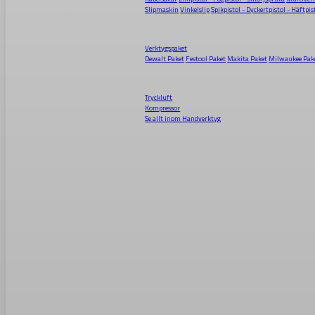
Slipmaskin
Vinkelslip
Spikpistol - Dyckertpistol - Häftpis
Verktygspaket
Dewalt Paket
Festool Paket
Makita Paket
Milwaukee Pak
Tryckluft
Kompressor
Se allt inom
Handverktyg