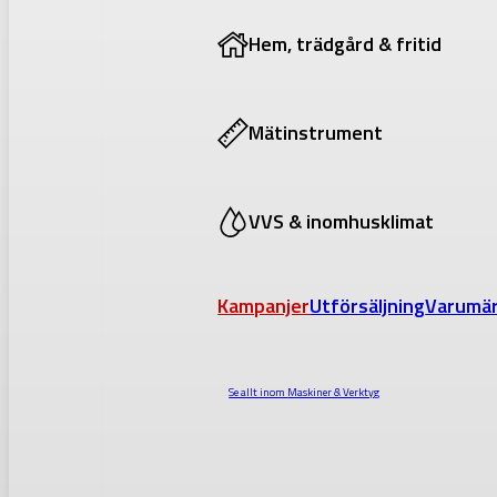
Hem, trädgård & fritid
Mätinstrument
VVS & inomhusklimat
Kampanjer
Utförsäljning
Varumä
Se allt inom
Maskiner & Verktyg