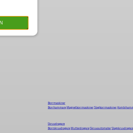
N
Borrmaskiner
Borrhammare
Magnetborrmaskiner
Slagborrmaskiner
Kombihamm
Skruvdragare
Borrskruvdragare
Mutterdragare
Skruvautomater
Slagskruvdragar