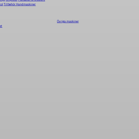
tol
Tillbehör Handmaskiner
Övriga maskiner
et