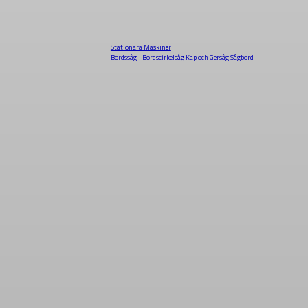
Stationära Maskiner
Bordssåg - Bordscirkelsåg
Kap och Gersåg
Sågbord