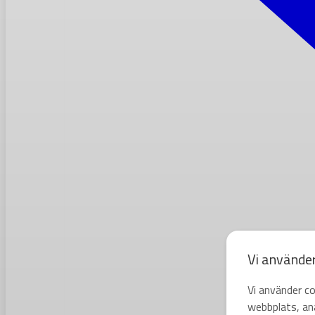
Vi använde
Vi använder co
webbplats, ana