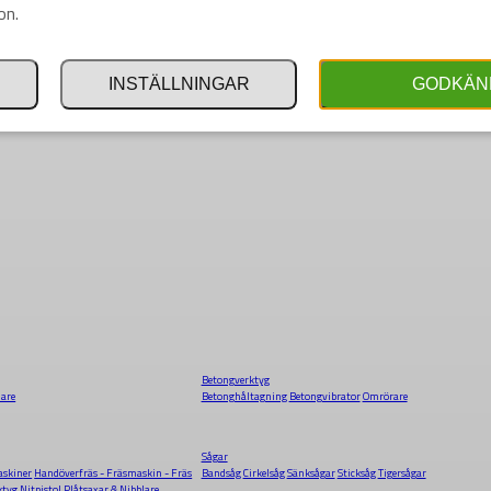
on.
INSTÄLLNINGAR
GODKÄN
Betongverktyg
dare
Betonghåltagning
Betongvibrator
Omrörare
Sågar
skiner
Handöverfräs - Fräsmaskin - Fräs
Bandsåg
Cirkelsåg
Sänksågar
Sticksåg
Tigersågar
ktyg
Nitpistol
Plåtsaxar & Nibblare