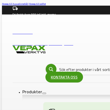
Hoppa till huvudinnehåll
Hoppa till sidfot
Fri frakt över 999 kr* inkl. moms
info@vepax.se
08-562 372 00
BUTIK: Västberga Allé 36B, 12630 Hägersten
KONTAKTA OSS
Produkter