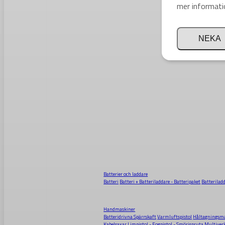
mer informati
NEKA
Batterier och laddare
Batteri
Batteri + Batteriladdare - Batteripaket
Batterilad
Handmaskiner
Batteridrivna Spärrskaft
Varmluftspistol
Håltagningsma
Kabelsaxar
Limpistol - Fogpistol - Smörjspruta
Multiver