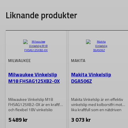
Liknande produkter
MILWAUKEE
MAKITA
Milwaukee Vinkelslip
Makita Vinkelslip
M18 FHSAG125XB2-0X
DGA506Z
Milwaukee Vinkelslip M18
Makita Vinkelslip är en effektiv
FHSAG125XB2-0X är en kraftfull
vinkelslip med kolborstfri motor,
och flexibel 18V vinkelslip
lika kraftfull som en nätdriven
utrustad med en borstlös…
maskin….
5 489
kr
3 073
kr