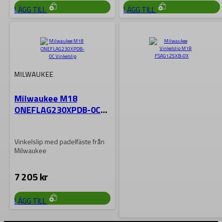
LÄGG TILL
LÄGG TILL
MILWAUKEE
Milwaukee M18
ONEFLAG230XPDB-0C
Vinkelslip
Vinkelslip med padelfäste från
Milwaukee
7 205
kr
LÄGG TILL