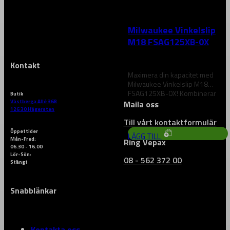
MILWAUKEE
Milwaukee Vinkelslip
M18 FSAG125XB-0X
Kontakt
Maximera din kapacitet med
Milwaukee Vinkelslip M18
FSAG125XB-0X! Kombinerar
Butik
M18 FUEL-prestanda med
Västberga Allé 36B
Maila oss
3 521
kr
126 30 Hägersten
imponerande skärkraft.
REDLINK…
Till vårt kontaktformulär
Öppettider
LÄGG TILL
Mån-Fred:
Ring Vepax
06.30 - 16.00
Lör-Sön:
08 - 562 372 00
Stängt
Snabblänkar
Kontakta oss