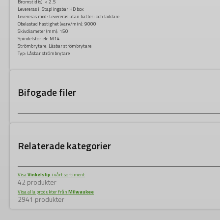
Bromstid (s):
< 2.5
Levereras i:
Staplingsbar HD box
Levereras med:
Levereras utan batteri och laddare
Obelastad hastighet (varv/min):
9000
Skivdiameter (mm): 150
Spindelstorlek:
M14
Strömbrytare:
Låsbar strömbrytare
Typ:
Låsbar strömbrytare
Bifogade filer
Relaterade kategorier
Visa
Vinkelslip
i vårt sortiment
42 produkter
Visa alla produkter från
Milwaukee
2941 produkter