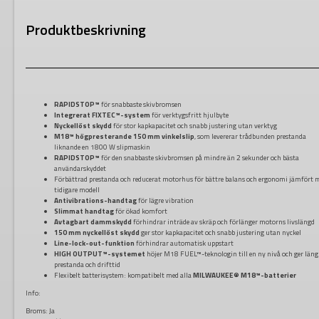
Produktbeskrivning
RAPIDSTOP™
för snabbaste skivbromsen
Integrerat FIXTEC™-system
för verktygsfritt hjulbyte
Nyckellöst skydd
för stor kapkapacitet och snabb justering utan verktyg
M18™ högpresterande 150 mm vinkelslip
, som levererar trådbunden prestanda
liknande en 1800 W slipmaskin
RAPIDSTOP™
för den snabbaste skivbromsen på mindre än 2 sekunder och bästa
användarskyddet
Förbättrad prestanda och reducerat motorhus för bättre balans och ergonomi jämfört 
tidigare modell
Antivibrations-handtag
för lägre vibration
Slimmat handtag
för ökad komfort
Avtagbart dammskydd
förhindrar inträde av skräp och förlänger motorns livslängd
150 mm nyckellöst skydd
ger stor kapkapacitet och snabb justering utan nyckel
Line-lock-out-funktion
förhindrar automatisk uppstart
HIGH OUTPUT™-systemet
höjer M18 FUEL™-teknologin till en ny nivå och ger läng
prestanda och drifttid
Flexibelt batterisystem: kompatibelt med alla
MILWAUKEE® M18™-batterier
Info:
Broms:
Ja