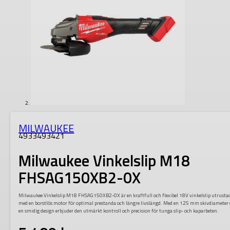
MILWAUKEE
4933493421
Milwaukee Vinkelslip M18
FHSAG150XB2-0X
Milwaukee Vinkelslip M18 FHSAG150XB2-0X är en kraftfull och flexibel 18V vinkelslip utrusta
med en borstlös motor för optimal prestanda och längre livslängd. Med en 125 mm skivdiameter
en smidig design erbjuder den utmärkt kontroll och precision för tunga slip- och kaparbeten.