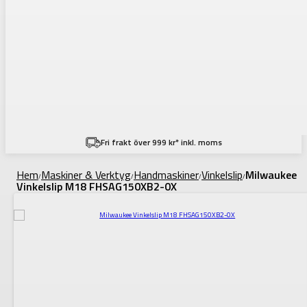
Fri frakt över 999 kr* inkl. moms
Hem
Maskiner & Verktyg
Handmaskiner
Vinkelslip
Milwaukee
/
/
/
/
Vinkelslip M18 FHSAG150XB2-0X