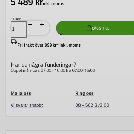
5 489
kr
inkl. moms
1 i lager
Milwaukee
LÄGG TILL
Vinkelslip
M18
FHSAG150XB2-
0X
Fri frakt över 999 kr* inkl. moms
mängd
Har du några funderingar?
Öppet mån-tors 07:00 - 16:00 fre 07:00-15:00
Maila oss
Ring oss
Vi svarar snabbt
08 - 562 372 00