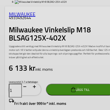
MILWAUKEE
4933492644
Milwaukee Vinkelslip M18
BLSAG125X-402X
Uppgradera ditt verktyg med Milwaukee Vinkelslip M18 BLSAG125X-402X! Med en kraftfull bors
motor och 18 V batteri erbjuder denna vinkelslip överlägsen prestanda och hållbarhet. Dess 125
skivkapacitet gör den idealisk för alla kapnings- och slipningsuppgifter. Perfekt för professionell
kräver pålitlighet och effektivitet.
6 133
kr
inkl. moms
Leveranstid 3-7 arbetsdagar.
Milwaukee
LÄGG TILL
Vinkelslip
M18
BLSAG125X-
402X
Fri frakt över 999 kr* inkl. moms
mängd