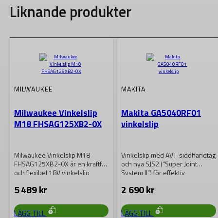
Liknande produkter
MILWAUKEE
MAKITA
Milwaukee Vinkelslip
Makita GA5040RF01
M18 FHSAG125XB2-0X
vinkelslip
Milwaukee Vinkelslip M18
Vinkelslip med AVT-sidohandtag
FHSAG125XB2-0X är en kraftfull
och nya SJS2 (”Super Joint
och flexibel 18V vinkelslip
System II”) för effektiv
utrustad med en borstlös…
vibrationsdämpning. Innerbricka
5 489
kr
2 690
kr
“Super…
LÄGG TILL
LÄGG TILL