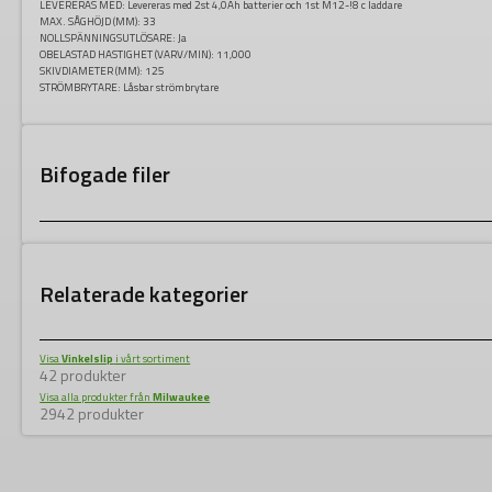
LEVERERAS MED: Levereras med 2st 4,0Ah batterier och 1st M12-!8 c laddare
MAX. SÅGHÖJD (MM):
33
NOLLSPÄNNINGSUTLÖSARE:
Ja
OBELASTAD HASTIGHET (VARV/MIN):
11,000
SKIVDIAMETER (MM):
125
STRÖMBRYTARE:
Låsbar strömbrytare
Bifogade filer
Relaterade kategorier
Visa
Vinkelslip
i vårt sortiment
42 produkter
Visa alla produkter från
Milwaukee
2942 produkter