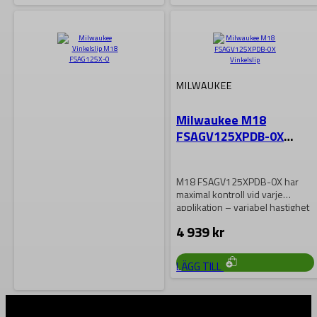
MILWAUKEE
Milwaukee M18
FSAGV125XPDB-0X
Vinkelslip
M18 FSAGV125XPDB-0X har
maximal kontroll vid varje
applikation – variabel hastighet
med 5 nivåer gör…
4 939
kr
LÄGG TILL
MILWAUKEE