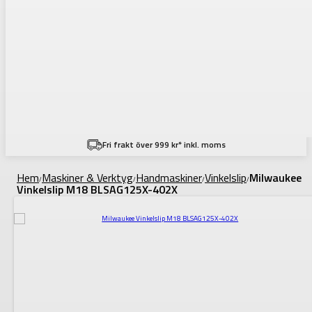
Fri frakt över 999 kr* inkl. moms
Hem
Maskiner & Verktyg
Handmaskiner
Vinkelslip
Milwaukee
/
/
/
/
Vinkelslip M18 BLSAG125X-402X