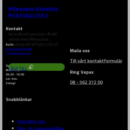
Milwaukee Vinkelslip
M18 FSAG125X-0
Kontakt
Ge kraft och precision åt ditt
arbete med Milwaukee
Vinkelslip M18 FSAG125X-0!
Butik
M18 FUEL-teknologi ger…
Västberga Allé 36B
Maila oss
2 499
kr
126 30 Hägersten
Till vårt kontaktformulär
Öppettider
LÄGG TILL
Mån-Fred:
Ring Vepax
06.30 - 16.00
Lör-Sön:
08 - 562 372 00
Stängt
Snabblänkar
Kontakta oss
Köp- & Leveransvillkor