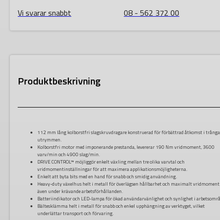
Vi svarar snabbt
08 - 562 372 00
Produktbeskrivning
112 mm lång kolborstfri slagskruvdragare konstruerad för förbättrad åtkomst i trång
utrymmen.
Kolborstfri motor med imponerande prestanda, levererar 190 Nm vridmoment, 3600
varv/min och 4900 slag/min.
DRIVE CONTROL™ möjliggör enkelt växling mellan tre olika varvtal och
vridmomentinställningar för att maximera applikationsmöjligheterna.
Enkelt att byta bits med en hand för snabb och smidig användning.
Heavy-duty växelhus helt i metall för överlägsen hållbarhet och maximalt vridmoment
även under krävande arbetsförhållanden.
Batteriindikator och LED-lampa för ökad användarvänlighet och synlighet i arbetsområ
Bältesklämma helt i metall för snabb och enkel upphängning av verktyget, vilket
underlättar transport och förvaring.