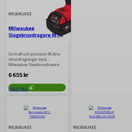
MILWAUKEE
Milwaukee
Slagskruvdragare M18
BLIDR-502X
Ge kraft och precision åt dina
skruvdragningar med
Milwaukee Slagskruvdragare
M18 BLIDR-502X! Imponerande
6 655
kr
180 Nm…
LÄGG TILL
MILWAUKEE
Milwaukee Rakslip M18
FDGRB-502X
MILWAUKEE
MILWAUKEE