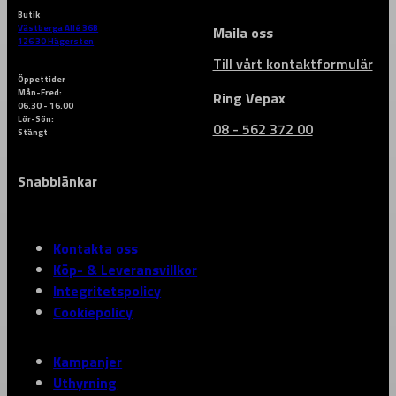
Butik
Västberga Allé 36B
Maila oss
126 30 Hägersten
Till vårt kontaktformulär
Öppettider
Mån-Fred:
Ring Vepax
06.30 - 16.00
Lör-Sön:
08 - 562 372 00
Stängt
Snabblänkar
Kontakta oss
Köp- & Leveransvillkor
Integritetspolicy
Cookiepolicy
Kampanjer
Uthyrning