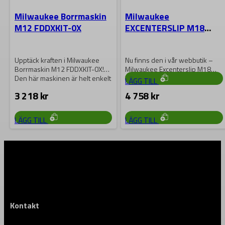
Milwaukee Borrmaskin
Milwaukee
Upptäck nya Milwaukee Rakslip
M12 FDDXKIT-0X
EXCENTERSLIP M18
M18 FDGRB-502X. Slipa och
BOS125-502B
putsa med precision och
komfort tack vare…
7 013
kr
Upptäck kraften i Milwaukee
Nu finns den i vår webbutik –
Borrmaskin M12 FDDXKIT-0X!
Milwaukee Excenterslip M18
Den här maskinen är helt enkelt
BOS125-502B! Denna maskin
LÄGG TILL
oumbärlig för…
med hög…
3 218
kr
4 758
kr
LÄGG TILL
LÄGG TILL
Kontakt