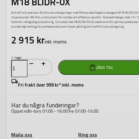
M18 BLIDR-0X
Ge kraft och precision åt dina skruvdragningar med Milwaukee Slagskruvdragare M18 BLIDR-0X
Imponerande 180 Nm vridmoment för snabba och effektiva resultat. Kompakt design med 1/4″ 
fäste för mångsidig användning. Utrustad med REDLINK PLUS-elektronik för optimal prestanda.
oumbärligt verktyg för professionella som kräver pålitlig och kraftfull skruvdragning.
2 915
kr
inkl. moms
1 i lager
Milwaukee
LÄGG TILL
Slagskruvdragare
M18
BLIDR-
0X
Fri frakt över 999 kr* inkl. moms
mängd
Har du några funderingar?
Öppet mån-tors 07:00 - 16:00 fre 07:00-15:00
Maila oss
Ring oss