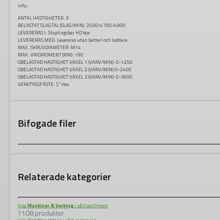
Info:
ANTAL HASTIGHETER:
3
BELASTAT SLAGTAL (SLAG/MIN):
2500/4700/4900
LEVERERAS I:
Staplingsbar HD box
LEVERERAS MED:
Levereras utan batteri och laddare
MAX. SKRUVDIAMETER:
M14
MAX. VRIDMOMENT (NM):
190
OBELASTAD HASTIGHET VÄXEL 1 (VARV/MIN):
0-1250
OBELASTAD HASTIGHET VÄXEL 2 (VARV/MIN):
0-2400
OBELASTAD HASTIGHET VÄXEL 3 (VARV/MIN):
0-3600
VERKTYGSFÄSTE:
¼″ Hex
Bifogade filer
Relaterade kategorier
Visa
Maskiner & Verktyg
i vårt sortiment
1108 produkter