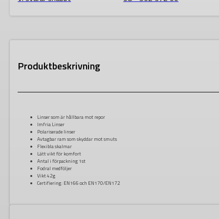
Produktbeskrivning
Linser som är hållbara mot repor
Imfria Linser
Polariserade linser
Avtagbar ram som skyddar mot smuts
Flexibla skalmar
Lätt vikt för komfort
Antal i förpackning 1st
Fodral medföljer
Vikt 42g
Certifiering: EN166 och EN170/EN172