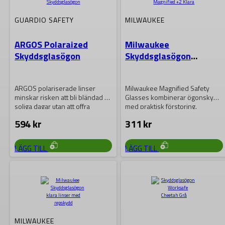
GUARDIO SAFETY
MILWAUKEE
ARGOS Polaraized
Milwaukee
Skyddsglasögon
Skyddsglasögon
Magnified +2 Klara
ARGOS polariserade linser
Milwaukee Magnified Safety
minskar risken att bli bländad på
Glasses kombinerar ögonskydd
soliga dagar utan att offra
med praktisk förstoring.
klarhet….
Glasögonen har klar lins med
594
kr
311
kr
anti-scratch-beläggning…
LÄGG TILL
LÄGG TILL
MILWAUKEE