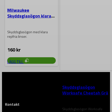
Milwaukee
Skyddsglasögon klara
linser med repskydd
Skyddsglasögon med klara
repfria linser.
160
kr
LÄGG TILL
WORKSAFE
Skyddsglasögon
Worksafe Cheetah Grå
Kontakt
Skyddsglasögon Worksafe