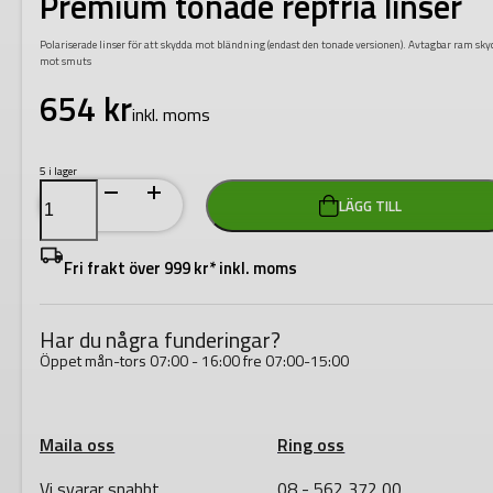
Premium tonade repfria linser
Polariserade linser för att skydda mot bländning (endast den tonade versionen). Avtagbar ram sk
mot smuts
654
kr
inkl. moms
5 i lager
Milwaukee
LÄGG TILL
Skyddsglasögon
Premium
tonade
repfria
Fri frakt över 999 kr* inkl. moms
linser
mängd
Har du några funderingar?
Öppet mån-tors 07:00 - 16:00 fre 07:00-15:00
Maila oss
Ring oss
Vi svarar snabbt
08 - 562 372 00