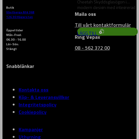
Cheetah Skyddsglasögon i
modern design med integrerad
Butik
skalm och båge. Mycket bra
Västberga Allé 36B
Maila oss
74
kr
126 30 Hägersten
passform…
Till vårt kontaktformulär
Öppettider
LÄGG TILL
Mån-Fred:
Ring Vepax
06.30 - 16.00
Lör-Sön:
08 - 562 372 00
Stängt
Snabblänkar
Kontakta oss
Köp- & Leveransvillkor
Integritetspolicy
Cookiepolicy
Kampanjer
Uthyrning