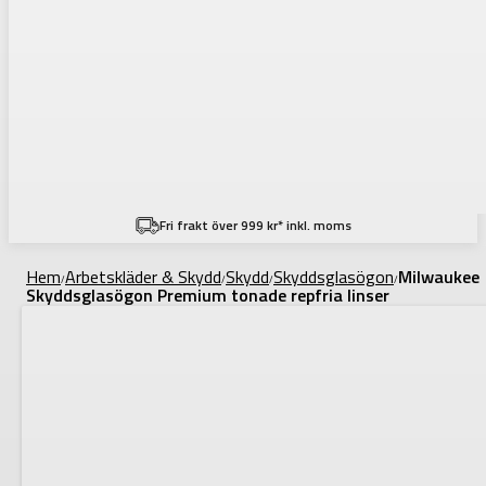
Fri frakt över 999 kr* inkl. moms
Hem
Arbetskläder & Skydd
Skydd
Skyddsglasögon
Milwaukee
/
/
/
/
Skyddsglasögon Premium tonade repfria linser