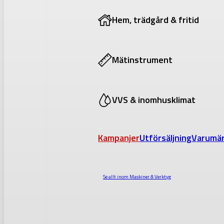
Hem, trädgård & fritid
Mätinstrument
VVS & inomhusklimat
Kampanjer
Utförsäljning
Varumä
Se allt inom
Maskiner & Verktyg