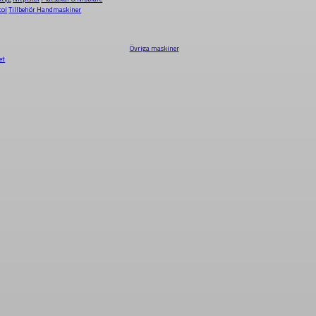
tol
Tillbehör Handmaskiner
Övriga maskiner
et