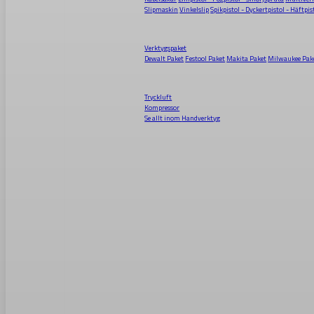
Slipmaskin
Vinkelslip
Spikpistol - Dyckertpistol - Häftpis
Verktygspaket
Dewalt Paket
Festool Paket
Makita Paket
Milwaukee Pak
Tryckluft
Kompressor
Se allt inom
Handverktyg