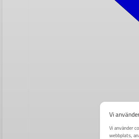
Vi använde
Vi använder co
webbplats, ana