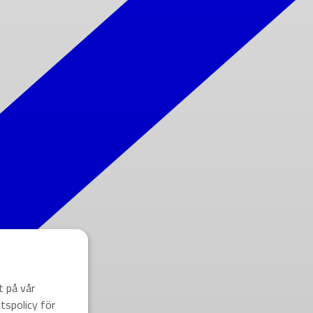
t på vår
tspolicy för