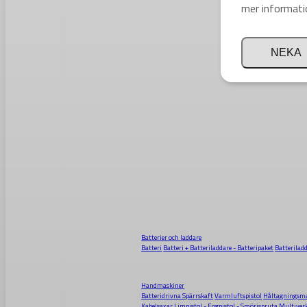
mer informati
NEKA
Batterier och laddare
Batteri
Batteri + Batteriladdare - Batteripaket
Batterilad
Handmaskiner
Batteridrivna Spärrskaft
Varmluftspistol
Håltagningsma
Kabelsaxar
Limpistol - Fogpistol - Smörjspruta
Multiver