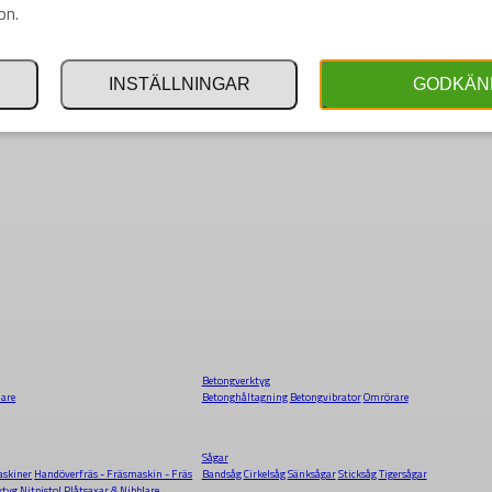
on.
INSTÄLLNINGAR
GODKÄN
Betongverktyg
dare
Betonghåltagning
Betongvibrator
Omrörare
Sågar
skiner
Handöverfräs - Fräsmaskin - Fräs
Bandsåg
Cirkelsåg
Sänksågar
Sticksåg
Tigersågar
ktyg
Nitpistol
Plåtsaxar & Nibblare