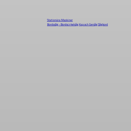
Stationära Maskiner
Bordssåg - Bordscirkelsåg
Kap och Gersåg
Sågbord