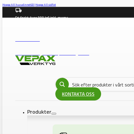
Hoppa till huvudinnehåll
Hoppa till sidfot
Fri frakt över 999 kr* inkl. moms
info@vepax.se
08-562 372 00
BUTIK: Västberga Allé 36B, 12630 Hägersten
KONTAKTA OSS
Produkter