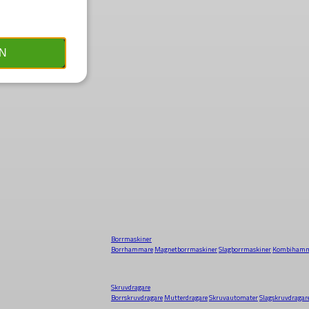
N
Borrmaskiner
Borrhammare
Magnetborrmaskiner
Slagborrmaskiner
Kombihamm
Skruvdragare
Borrskruvdragare
Mutterdragare
Skruvautomater
Slagskruvdragar