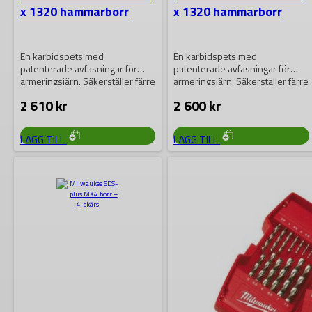
x 1320 hammarborr
x 1320 hammarborr
En karbidspets med
En karbidspets med
patenterade avfasningar för
patenterade avfasningar för
armeringsjärn. Säkerställer färre
armeringsjärn. Säkerställer färre
vibrationer och optimerar
vibrationer och optimerar
2 610
kr
2 600
kr
borrprestandan vid kontakt…
borrprestandan vid kontakt…
LÄGG TILL
LÄGG TILL