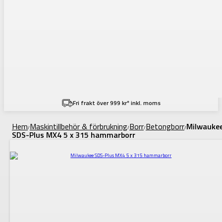
Fri frakt över 999 kr* inkl. moms
Hem
Maskintillbehör & förbrukning
Borr
Betongborr
Milwauke
/
/
/
/
SDS-Plus MX4 5 x 315 hammarborr