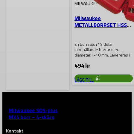
MILWAUKEE
Milwaukee
METALLBORRSET HSSG
1-10 19 delar
En borrsats i 19 delar
innehållande borrar med
diameter 1-10 mm. Levereras i
praktisk plastkassett
494
kr
LÄGG TILL
MILWAUKEE
Milwaukee SDS-plus
MX4 borr – 4-skärs
Kontakt