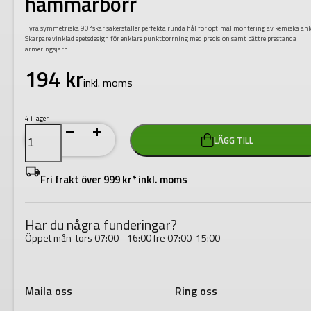
hammarborr
Fyra symmetriska 90°skär säkerställer perfekta runda hål för optimal montering av kemiska ank
Skarpare vinklad spetsdesign för enklare punktborrning med precision samt bättre prestanda i
armeringsjärn
194
kr
inkl. moms
4 i lager
Milwaukee
LÄGG TILL
SDS-
Plus
MX4
5
Fri frakt över 999 kr* inkl. moms
x
315
hammarborr
mängd
Har du några funderingar?
Öppet mån-tors 07:00 - 16:00 fre 07:00-15:00
Maila oss
Ring oss