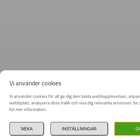
Vi använder cookies
Vi använder cookies för att ge dig den bästa webbupplevelsen, anpas
webbplats, analysera dess trafik och visa dig relevanta annonser. Se v
för mer information.
NEKA
INSTÄLLNINGAR
G
Privat
Företag
inkl. moms
exkl. moms