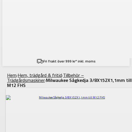
Fri frakt över 999 kr* inkl. moms
Hem
Hem, trädgård & fritid
Tillbehör –
/
/
Trädgårdsmaskiner
Milwaukee Sågkedja 3/8X152X1,1mm till
/
M12 FHS