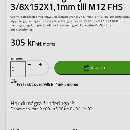
3/8X152X1,1mm till M12 FHS
Optimera din sågning med Milwaukee Sågkedja 3/8X152X1,1mm till M12 FHS! Den högprester
sågkedjan ger överlägsen skärkapacitet och lång hållbarhet. Perfekt för M12 FUEL HATCHET-
pruningverktyget. Uppgradera din verktygssamling med Milwaukee för effektiv och
precisionssågning!
305
kr
inkl. moms
14 i lager
Milwaukee
LÄGG TILL
Sågkedja
3/8X152X1,1mm
till
M12
Fri frakt över 999 kr* inkl. moms
FHS
mängd
Har du några funderingar?
Öppet mån-tors 07:00 - 16:00 fre 07:00-15:00