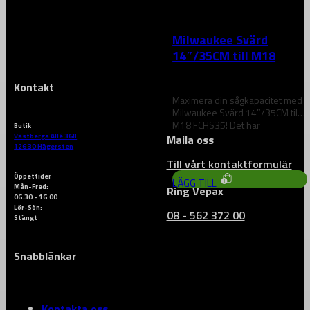
MILWAUKEE
Milwaukee Svärd
14″/35CM till M18
FCHS35
Kontakt
Maximera din sågkapacitet med
Milwaukee Svärd 14″/35CM till
M18 FCHS35! Det här
Butik
högkvalitativa svärdet är…
Västberga Allé 36B
Maila oss
469
kr
126 30 Hägersten
Till vårt kontaktformulär
Öppettider
LÄGG TILL
Mån-Fred:
Ring Vepax
06.30 - 16.00
Lör-Sön:
08 - 562 372 00
Stängt
Snabblänkar
Kontakta oss