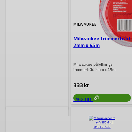
MILWAUKEE
Milwaukee trimmertråd
2mm x 45m
Milwaukee påfyllnings
trimmertråd 2mm x 45m
333
kr
LÄGG TILL
MILWAUKEE
Milwaukee Sågkedja