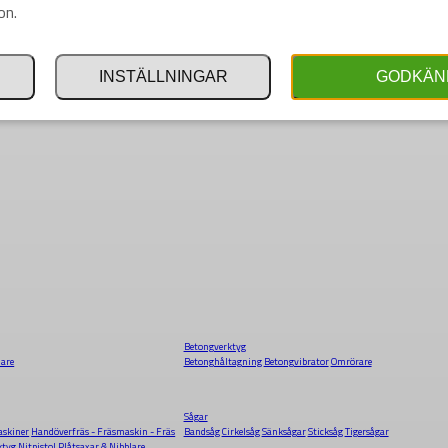
on.
INSTÄLLNINGAR
GODKÄN
Betongverktyg
dare
Betonghåltagning
Betongvibrator
Omrörare
Sågar
skiner
Handöverfräs - Fräsmaskin - Fräs
Bandsåg
Cirkelsåg
Sänksågar
Sticksåg
Tigersågar
ktyg
Nitpistol
Plåtsaxar & Nibblare