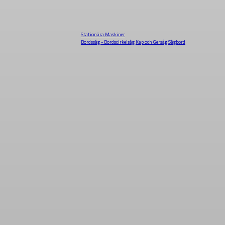
Stationära Maskiner
Bordssåg - Bordscirkelsåg
Kap och Gersåg
Sågbord