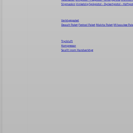
Slipmaskin
Vinkelslip
Spikpistol - Dyckertpistol - Häftpis
Verktygspaket
Dewalt Paket
Festool Paket
Makita Paket
Milwaukee Pak
Tryckluft
Kompressor
Se allt inom
Handverktyg