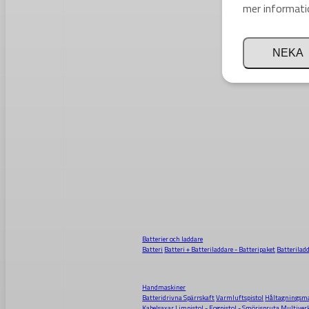
mer informati
NEKA
Batterier och laddare
Batteri
Batteri + Batteriladdare - Batteripaket
Batterilad
Handmaskiner
Batteridrivna Spärrskaft
Varmluftspistol
Håltagningsma
Kabelsaxar
Limpistol - Fogpistol - Smörjspruta
Multiver