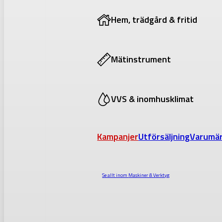
Hem, trädgård & fritid
Mätinstrument
VVS & inomhusklimat
Kampanjer
Utförsäljning
Varumä
Se allt inom
Maskiner & Verktyg