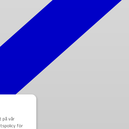
t på vår
tspolicy för