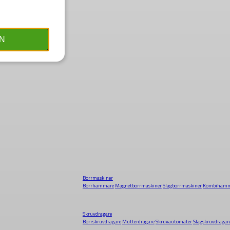
N
Borrmaskiner
Borrhammare
Magnetborrmaskiner
Slagborrmaskiner
Kombihamm
Skruvdragare
Borrskruvdragare
Mutterdragare
Skruvautomater
Slagskruvdragar