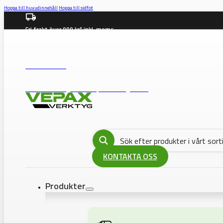
Hoppa till huvudinnehåll
Hoppa till sidfot
Fri frakt över 999 kr* inkl. moms
info@vepax.se
08-562 372 00
BUTIK: Västberga Allé 36B, 12630 Hägersten
KONTAKTA OSS
Produkter