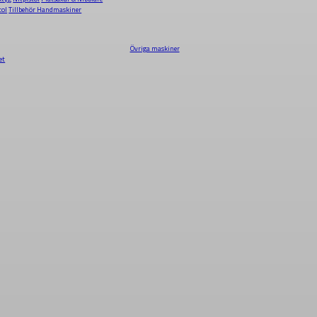
tol
Tillbehör Handmaskiner
Övriga maskiner
et