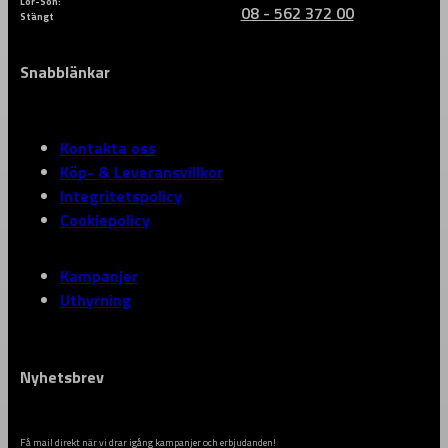
Lör-Sön:
08 - 562 372 00
Stängt
Snabblänkar
Kontakta oss
Köp- & Leveransvillkor
Integritetspolicy
Cookiepolicy
Kampanjer
Uthyrning
Nyhetsbrev
Få mail direkt när vi drar igång kampanjer och erbjudanden!