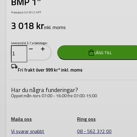
BMP 1″
Pressback till M12 HPT
3 018
kr
inkl. moms
Leveranstid 3-7 arbetsdagar.
Milwaukee
LÄGG TILL
Pressback
HVAC
J12-
BMP
Fri frakt över 999 kr* inkl. moms
1"
mängd
Har du några funderingar?
Öppet mån-tors 07:00 - 16:00 fre 07:00-15:00
Maila oss
Ring oss
Vi svarar snabbt
08 - 562 372 00