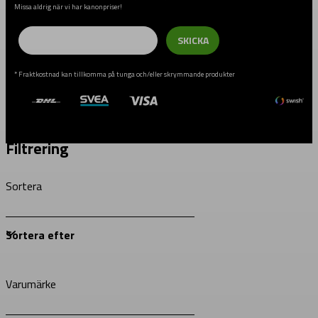
Missa aldrig när vi har kanonpriser!
Email
SKICKA
* Fraktkostnad kan tillkomma på tunga och/eller skrymmande produkter
Filtrering
Sortera
Varumärke