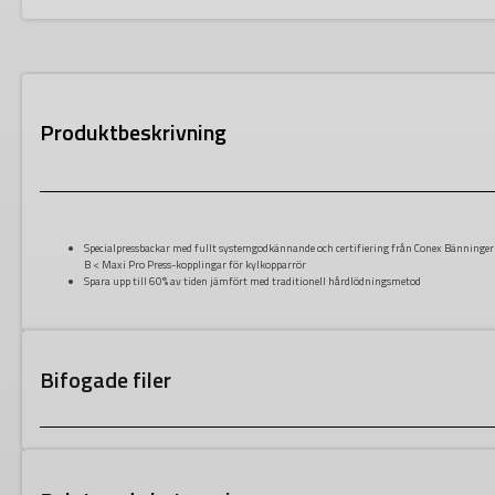
Produktbeskrivning
Specialpressbackar med fullt systemgodkännande och certifiering från Conex Bänninger
B < Maxi Pro Press-kopplingar för kylkopparrör
Spara upp till 60% av tiden jämfört med traditionell hårdlödningsmetod
Bifogade filer