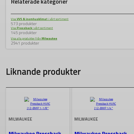
Relaterade kategorier
Visa
VVS & inomhusklimat
i vårt sortiment
573 produkter
Visa
Pressback
i vårt sortiment
145 produkter
Visa alla produkter från
Milwaukee
2941 produkter
Liknande produkter
MILWAUKEE
MILWAUKEE
Milwaukee Pressback
Milwaukee Pressback