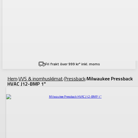
Fri frakt över 999 kr* inkl. moms
Hem
VVS & inomhusklimat
Pressback
Milwaukee Pressback
/
/
/
HVAC J12-BMP 1"