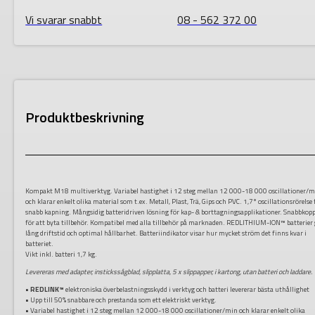
Vi svarar snabbt
08 - 562 372 00
Produktbeskrivning
Kompakt M18 multiverktyg. Variabel hastighet i 12 steg mellan 12 000-18 000 oscillationer/
och klarar enkelt olika material som t.ex. Metall, Plast, Trä, Gips och PVC. 1,7° oscillationsrörelse 
snabb kapning. Mångsidig batteridriven lösning för kap- & borttagningsapplikationer. Snabbkop
för att byta tillbehör. Kompatibel med alla tillbehör på marknaden. REDLITHIUM-ION™ batterier 
lång driftstid och optimal hållbarhet. Batteriindikator visar hur mycket ström det finns kvar i
batteriet.
Vikt inkl. batteri 1,7 kg.
Levereras med adapter, instickssågblad, slipplatta, 5 x slippapper, i kartong, utan batteri och laddare.
•
REDLINK™
elektroniska överbelastningsskydd i verktyg och batteri levererar bästa uthållighet
• Upp till 50% snabbare och prestanda som ett elektriskt verktyg.
• Variabel hastighet i 12 steg mellan 12 000-18 000 oscillationer/min och klarar enkelt olika