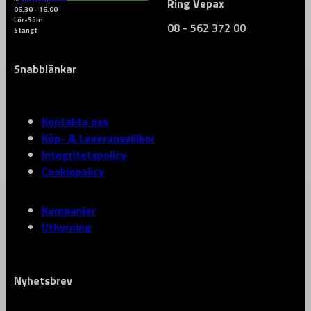
Ring Vepax
06.30 - 16.00
Lör-Sön:
08 - 562 372 00
Stängt
Snabblänkar
Kontakta oss
Köp- & Leveransvillkor
Integritetspolicy
Cookiepolicy
Kampanjer
Uthyrning
Nyhetsbrev