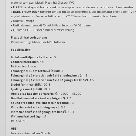
material som t.ex. Metall, Plast, Trä, Gips och PVC.
•
FIXTEC
verktygslöst bladbyte, inklusive adapter. Kompatibel med alla tillbehör på marknaden.
•
REDLITHIUM ION™
batteriet ger upp till 2x längre driftstid, upp till 20% mer kraft, upp till 2x f
uppladdningar och fungerar bättre ner till -20C° än andra lithium-ion teknologier.
• Unikt djupstopp
• Unikt dammutsugskit för att hålla arbetsytan fri från damm.
• Ljusstarkt LED ljus för optimal arbetsbelysning.
Flexibelt batterisystem:
Passar samtliga Milwaukee M18 batterier
Specifikation:
Antal medföljande batterier:
0
Laddare medföljer:
Nej
Batterityp:
Li-ion
Felmarginal ljudeffektnivå (dB(A)):
3
Felmarginal på vibrationsnivå vid slipning (m/s²):
1.5
Felmarginal på vibrationsnivå vid sågning i trä (m/s²):
1.5
Ljudeffektnivå (dB(A)):
90.8
Ljudtrycksnivå (dB(A)):
79.8
Obelastad hastighet (varv/min):
12,000 – 18,000
Oscillationsvinkel vänster / höger (°):
1.7
Sound pressure level uncertainty [dB[A]]:
3
Vibrationsnivå vid slipning (m/s²):
3.6
Vibrationsnivå vid sågning i trä (m/s²):
12.3
Vikt med batteri (kg):
1,7
Volt (V):
18
OBS!!
Levereras utan Laddare & Batteri