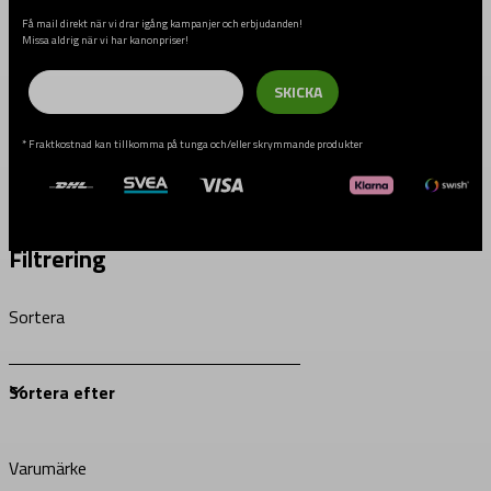
Få mail direkt när vi drar igång kampanjer och erbjudanden!
Missa aldrig när vi har kanonpriser!
Email
SKICKA
* Fraktkostnad kan tillkomma på tunga och/eller skrymmande produkter
Filtrering
Sortera
Varumärke