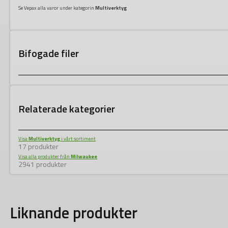
Se Vepax alla varor under kategorin
Multiverktyg
Bifogade filer
Relaterade kategorier
Visa
Multiverktyg
i vårt sortiment
17 produkter
Visa alla produkter från
Milwaukee
2941 produkter
Liknande produkter