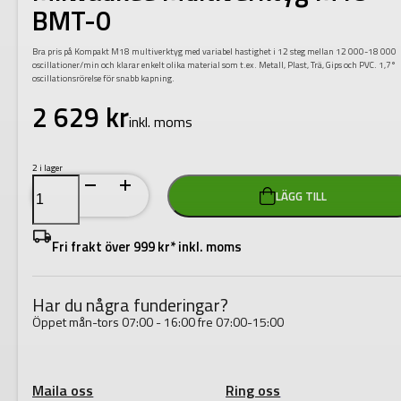
BMT-0
Bra pris på Kompakt M18 multiverktyg med variabel hastighet i 12 steg mellan 12 000-18 000
oscillationer/min och klarar enkelt olika material som t.ex. Metall, Plast, Trä, Gips och PVC. 1,7°
oscillationsrörelse för snabb kapning.
2 629
kr
inkl. moms
2 i lager
Milwaukee
LÄGG TILL
Multiverktyg
M18
BMT-
0
Fri frakt över 999 kr* inkl. moms
mängd
Har du några funderingar?
Öppet mån-tors 07:00 - 16:00 fre 07:00-15:00
Maila oss
Ring oss