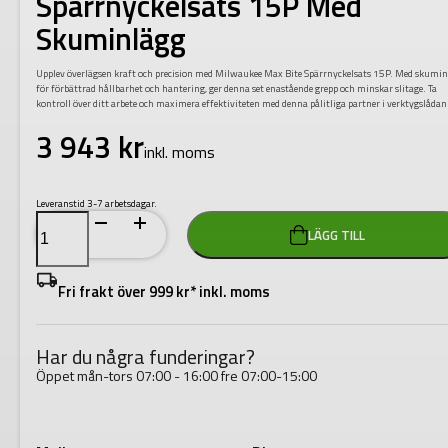
Spärrnyckelsats 15P Med
Skuminlägg
Upplev överlägsen kraft och precision med Milwaukee Max Bite Spärrnyckelsats 15P. Med skumi
för förbättrad hållbarhet och hantering, ger denna set enastående grepp och minskar slitage. Ta
kontroll över ditt arbete och maximera effektiviteten med denna pålitliga partner i verktygslådan
3 943
kr
inkl. moms
Leveranstid 3-7 arbetsdagar.
Milwaukee
LÄGG TILL
Max
Bite
Spärrnyckelsats
15P
Fri frakt över 999 kr* inkl. moms
Med
Skuminlägg
mängd
Har du några funderingar?
Öppet mån-tors 07:00 - 16:00 fre 07:00-15:00