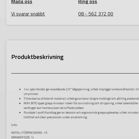
Maila oss
Ring oss
Vi svarar snabbt
08 - 562 372 00
Produktbeskrivning
144 spärrtänder ger enastående 2,5° bågspänning, vilket möjliggör enklare åtkomst i t
utrymmen.
Tillverkad av slitstarkt material, vilket garanterar längre livslängd och pålitlig prestand
MAX BITE öppet grepp minskar risken för avrundning och strippning, vilket säkerställer
verktyget kan hantera även de tuffaste jobben.
Rundade I-profilhandtag ger en bekväm och ergonomisk greppupplevelse, vilket minskar
trötthet och ökar precisionen under användning.
Info:
ANTAL I FÖRPACKNING:
15
DRAWER SIZE:
⅓