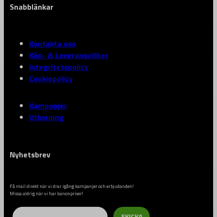
Snabblänkar
Kontakta oss
Köp- & Leveransvillkor
Integritetspolicy
Cookiepolicy
Kampanjer
Uthyrning
Nyhetsbrev
Få mail direkt när vi drar igång kampanjer och erbjudanden!
Missa aldrig när vi har kanonpriser!
Email
SKICKA