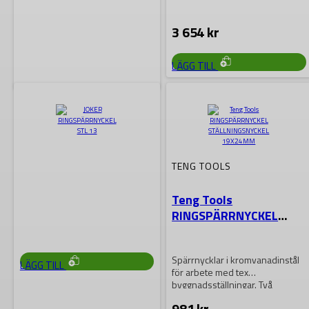
3 654
kr
LÄGG TILL
WERA
Wera 6001 Joker Switch
11 Sets U-
ringspärrnyckel
TENG TOOLS
6001 Joker Switch 11 Set 1
Teng Tools
RINGSPÄRRNYCKEL
7 623
kr
STÄLLNINGSNYCKEL
19X24MM
Spärrnycklar i kromvanadinstål
LÄGG TILL
för arbete med tex
byggnadsställningar. Två
storlekar i varje nyckel, 12-
981
kr