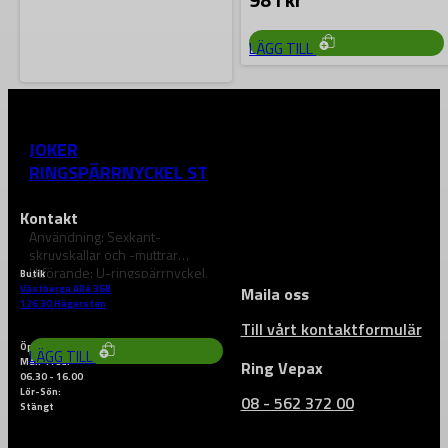
kants ringspärr…
LÄGG TILL
WERA
JOKER
RINGSPÄRRNYCKEL STL
13
Kontakt
Användning: Sexkant-
skruvskallar och -muttrar
Utförande: U-ringspärrnyckel,
Butik
omkopplingsspak för bekväm
Västberga Allé 36B
Maila oss
629
kr
126 30 Hägersten
riktningsväxling, ringsidan krökt
15°
Till vårt kontaktformulär
Öppettider
LÄGG TILL
Mån-Fred:
Ring Vepax
06.30 - 16.00
Lör-Sön:
08 - 562 372 00
Stängt