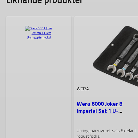
WERA
Wera 6000 Joker 8
Imperial Set 1 U-
ringspärrnyckel-sats,
tummått
U-ringspärrnyckel-sats 8 delar I
robust fodral