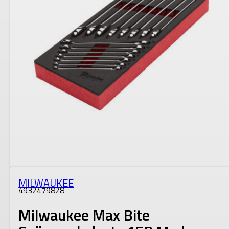
MILWAUKEE
4932479828
Milwaukee Max Bite