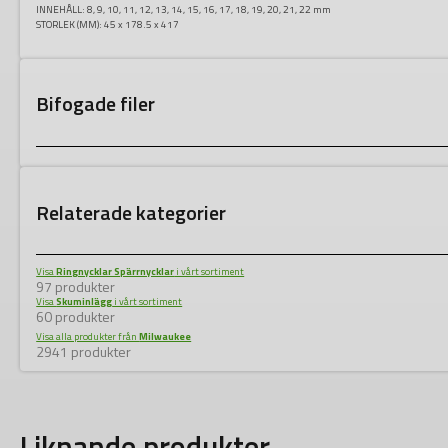
INNEHÅLL:
8, 9, 10, 11, 12, 13, 14, 15, 16, 17, 18, 19, 20, 21, 22 mm
STORLEK (MM):
45 x 178.5 x 417
Bifogade filer
Relaterade kategorier
Visa
Ringnycklar Spärrnycklar
i vårt sortiment
97 produkter
Visa
Skuminlägg
i vårt sortiment
60 produkter
Visa alla produkter från
Milwaukee
2941 produkter
Liknande produkter