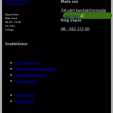
eller i verktygslådan. Små…
Maila oss
2 238
kr
126 30 Hägersten
Till vårt kontaktformulär
Öppettider
LÄGG TILL
Mån-Fred:
Ring Vepax
06.30 - 16.00
Lör-Sön:
08 - 562 372 00
Stängt
Snabblänkar
Kontakta oss
Köp- & Leveransvillkor
Integritetspolicy
Cookiepolicy
Kampanjer
Uthyrning