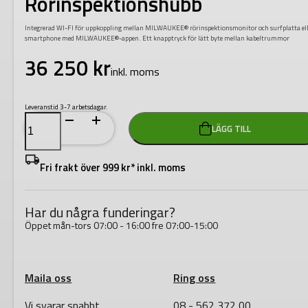
Rörinspektionshubb
Integrerad WI-FI för uppkoppling mellan MILWAUKEE® rörinspektionsmonitor och surfplatta el
smartphone med MILWAUKEE®-appen. Ett knapptryck för lätt byte mellan kabeltrummor
36 250
kr
inkl. moms
Leveranstid 3-7 arbetsdagar.
Milwaukee
LÄGG TILL
M
18
SISH-
0
Fri frakt över 999 kr* inkl. moms
Rörinspektionshubb
mängd
Har du några funderingar?
Öppet mån-tors 07:00 - 16:00 fre 07:00-15:00
Maila oss
Ring oss
Vi svarar snabbt
08 - 562 372 00