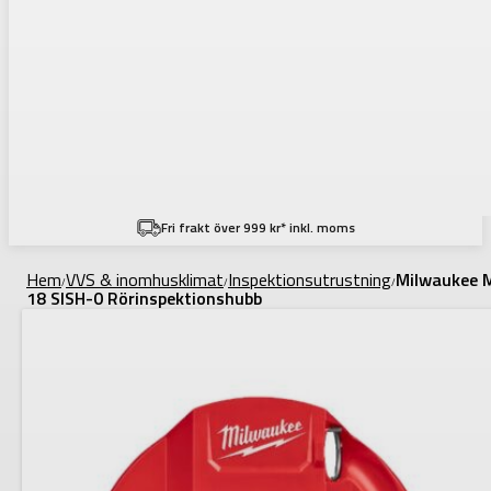
Fri frakt över 999 kr* inkl. moms
Hem
VVS & inomhusklimat
Inspektionsutrustning
Milwaukee 
/
/
/
18 SISH-0 Rörinspektionshubb