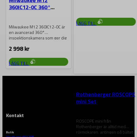
Milwaukee M12
360IC12-0C 360°
35 121
kr
Inspektionskamera 1,2
LÄGG TILL
Milwaukee M12 360IC12-0C är
en avancerad 360°
inspektionskamera som ger dig
en tydlig och detaljerad…
2 998
kr
LÄGG TILL
ROTHENBERGER
Rothenberger ROSCOPE
mini Set
Kontakt
ROSCOPE mini från
Rothenberger är alltid med
rörmokaren, antingen på bältet
Butik
Västberga Allé 36B