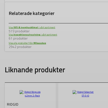
Relaterade kategorier
Visa
VVS & inomhusklimat
i vårt sortiment
573 produkter
Visa
Inspektionsutrustning
i vårt sortiment
61 produkter
Visa alla produkter från
Milwaukee
2942 produkter
Liknande produkter
RIDGID