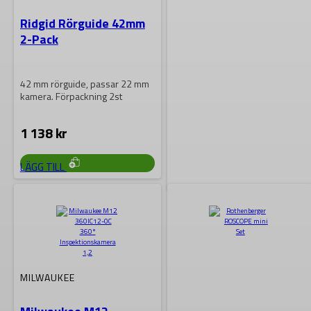
Ridgid Rörguide 42mm
2-Pack
42 mm rörguide, passar 22 mm
kamera. Förpackning 2st
1 138
kr
LÄGG TILL
RIDGID
Ridgid Sökenhet ST-510
MILWAUKEE
Med SeekTechs ST-510 kan du
spänningssätta metalledningar
för spårning med sökare.