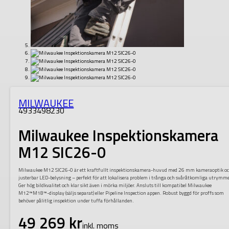
MILWAUKEE
4933498230
Milwaukee Inspektionskamera
M12 SIC26-0
Milwaukee M12 SIC26-0 är ett kraftfullt inspektionskamera-huvud med 26 mm kameraoptik o
justerbar LED-belysning – perfekt för att lokalisera problem i trånga och svåråtkomliga utrymm
Ger hög bildkvalitet och klar sikt även i mörka miljöer. Ansluts till kompatibel Milwaukee
M12™M18™-display (säljs separat) eller Pipeline Inspection appen. Robust byggd för proffs som
behöver pålitlig inspektion under tuffa förhållanden.
49 269
kr
inkl. moms