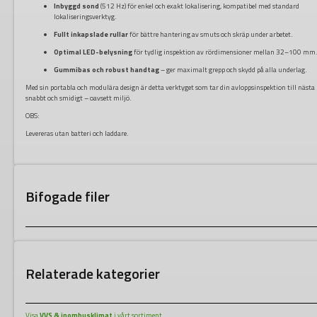
Inbyggd sond
(512 Hz) för enkel och exakt lokalisering, kompatibel med standard
lokaliseringsverktyg.
Fullt inkapslade rullar
för bättre hantering av smuts och skräp under arbetet.
Optimal LED-belysning
för tydlig inspektion av rördimensioner mellan 32–100 mm
Gummibas och robust handtag
– ger maximalt grepp och skydd på alla underlag.
Med sin portabla och modulära design är detta verktyget som tar din avloppsinspektion till nästa 
snabbt och smidigt – oavsett miljö.
OBS:
Levereras utan batteri och laddare.
Bifogade filer
Relaterade kategorier
Visa
VVS & inomhusklimat
i vårt sortiment