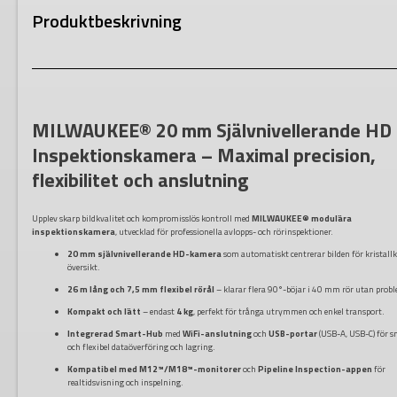
Produktbeskrivning
MILWAUKEE® 20 mm Självnivellerande HD
Inspektionskamera – Maximal precision,
flexibilitet och anslutning
Upplev skarp bildkvalitet och kompromisslös kontroll med
MILWAUKEE® modulära
inspektionskamera
, utvecklad för professionella avlopps- och rörinspektioner.
20 mm själv­nivellerande HD-kamera
som automatiskt centrerar bilden för kristallk
översikt.
26 m lång och 7,5 mm flexibel rörål
– klarar flera 90°-böjar i 40 mm rör utan prob
Kompakt och lätt
– endast
4 kg
, perfekt för trånga utrymmen och enkel transport.
Integrerad Smart-Hub
med
WiFi-anslutning
och
USB-portar
(USB-A, USB-C) för s
och flexibel dataöverföring och lagring.
Kompatibel med M12™/M18™-monitorer
och
Pipeline Inspection-appen
för
realtidsvisning och inspelning.