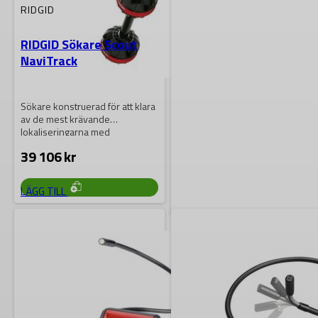
RIDGID
RIDGID Sökare Scout
NaviTrack
Sökare konstruerad för att klara
av de mest krävande
lokaliseringarna med
fjärransluten sändare. Djup
39 106
kr
beräknas…
LÄGG TILL
MILWAUKEE
Milwaukee AIC2
Alkalisk
Inspektionskamera