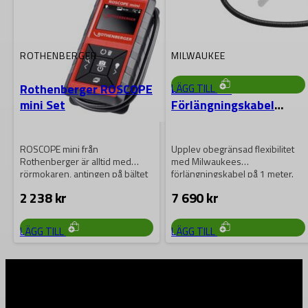
Upptäck detaljer du inte kan se
med blotta ögat med Milwaukee
AIC2 Alkalisk
Inspektionskamera. Med…
2 255
kr
ROTHENBERGER
MILWAUKEE
Rothenberger ROSCOPE
Milwaukee
LÄGG TILL
mini Set
Förlängningskabel
Ledad 1M
ROSCOPE mini från
Upplev obegränsad flexibilitet
Rothenberger är alltid med
med Milwaukees
rörmokaren, antingen på bältet
förlängningskabel på 1 meter.
eller i verktygslådan. Små…
Med en robust och ledad
2 238
kr
7 690
kr
design…
LÄGG TILL
LÄGG TILL