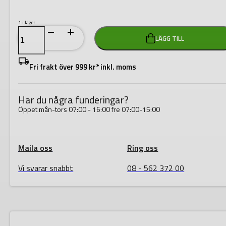
1 i lager
Milwaukee
LÄGG TILL
Inspektionskamera
M12
SIC26-
0
Fri frakt över 999 kr* inkl. moms
mängd
Har du några funderingar?
Öppet mån-tors 07:00 - 16:00 fre 07:00-15:00
Maila oss
Ring oss
Vi svarar snabbt
08 - 562 372 00