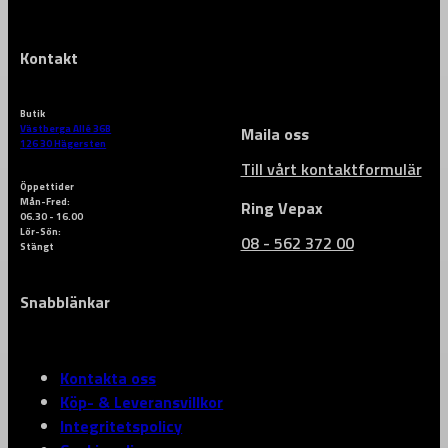
Kontakt
Butik
Västberga Allé 36B
Maila oss
126 30 Hägersten
Till vårt kontaktformulär
Öppettider
Mån-Fred:
Ring Vepax
06.30 - 16.00
Lör-Sön:
08 - 562 372 00
Stängt
Snabblänkar
Kontakta oss
Köp- & Leveransvillkor
Integritetspolicy