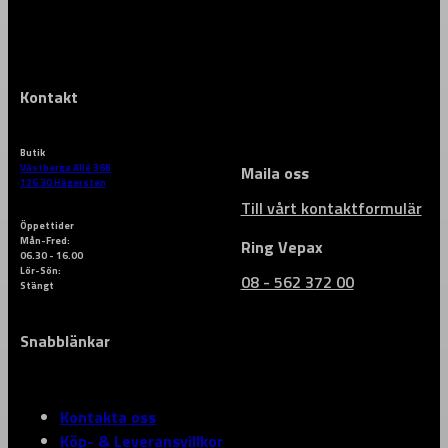
Kontakt
Butik
Västberga Allé 36B
Maila oss
126 30 Hägersten
Till vårt kontaktformulär
Öppettider
Mån-Fred:
Ring Vepax
06.30 - 16.00
Lör-Sön:
08 - 562 372 00
Stängt
Snabblänkar
Kontakta oss
Köp- & Leveransvillkor