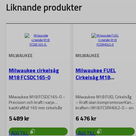
Liknande produkter
MILWAUKEE
MILWAUKEE
Milwaukee cirkelsåg
Milwaukee FUEL
M18 FCSDC165-0
Cirkelsåg M18
FCSRH662-0
Milwaukee M18 FCSDC165-0 –
Milwaukee M18 FUEL Cirkelsåg
Precision och kraft i varje
– Kraft utan kompromisserKänn
kapKraftfull 165 mm cirkelsåg
kraften i M18 FCSRH662-0 – en
med kolborstfri…
högpresterande…
5 489
kr
6 476
kr
LÄGG TILL
LÄGG TILL