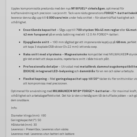
Upplev kompromisslös prestanda med den nya
M18 FUEL™ cirkelsågen
, optimerad för
kraftanvändning och precision i varje snitt. Tack vare nästa generations
FORGE™-batteritekni
levererar denna såg upp till
6 000 varv/min
under hela snittet – för oöverträffad hastighet och
uthållighet.
Enastående kapacitet
– Såga upp till
700 stycken 90×45 mm reglar
eller
64 met
42 mm furupanel
på en enda laddning med ett 12.0 Ah FORGE™-batteri.
Djupgående snitt
– 190 mm sågblad ger ett imponerande kapdjup på
68 mm
, perfekt
att kapa 3 staplade OSB-skivor (3×22 mm) i ett enda svep.
Raka snitt med styrskena
–
Magnesiumsko
kompatibel med MILWAUKEE® styrsk
gör det enkelt att skapa exakta, repeterbara snitt i både trä och plåt.
Professionella detaljer
– Utrustad med
metallkrok
,
dammutsugskompatibilite
(DEK26)
,
integrerad LED-belysning
och
dammblås
för en ren och säker arbetsyta.
Flexibel kapning
– Med
geringskapacitet upp till 50°
täcker du fler snittvinklar u
att kompromissa med precisionen.
Optimerad för användning med
MILWAUKEE® M18™ FORGE™-batterier
– för maximal kraft
uthållighet och arbetsdagseffektivitet. Det här är den cirkelsåg som tål de tuffaste jobben – och g
dem snabbare.
Info:
Diameter klinga (mm):
190
Geringskapacitet (°):
50
Hålstorlek (mm):
30
Levereras i:
Presentbox, Levereras utan väska
Levereras med: Levereras utan batteri och laddare