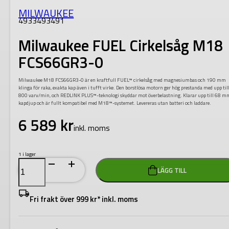
MILWAUKEE
4933493491
Milwaukee FUEL Cirkelsåg M18
FCS66GR3-0
Milwaukee M18 FCS66GR3-0 är en kraftfull FUEL™ cirkelsåg med magnesiumbas och 190 mm
klinga för raka, exakta kap även i tufft virke. Den borstlösa motorn ger hög prestanda med upp til
800 varv/min, och REDLINK PLUS™-teknologi skyddar mot överbelastning. Klarar upp till 68 m
kapdjup och är fullt kompatibel med M18™-systemet. Levereras utan batteri och laddare.
6 589
kr
inkl. moms
1 i lager
Milwaukee
LÄGG TILL
FUEL
Cirkelsåg
M18
FCS66GR3-
Fri frakt över 999 kr* inkl. moms
0
mängd