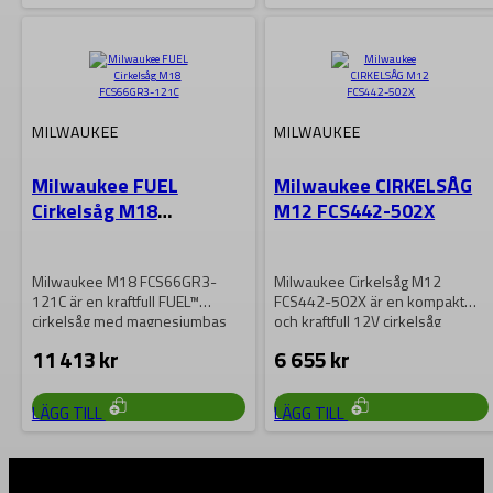
MILWAUKEE
MILWAUKEE
Milwaukee FUEL
Milwaukee CIRKELSÅG
Cirkelsåg M18
M12 FCS442-502X
FCS66GR3-121C
Milwaukee M18 FCS66GR3-
Milwaukee Cirkelsåg M12
121C är en kraftfull FUEL™
FCS442-502X är en kompakt
cirkelsåg med magnesiumbas
och kraftfull 12V cirkelsåg
och 190 mm klinga för…
designad för precision och…
11 413
kr
6 655
kr
LÄGG TILL
LÄGG TILL