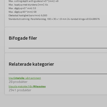
Max. cutting depth with guiderail 45° [mm]:
49
Max. kapdjup med styrskena [mm]:
64
Max. sågdjup 45° mm):
53
Max. sågdjup 90° (mm):
68
Obelastad hastighet (varv/min):
6,000
Standardutrustning:
Parallellanslag, 190 x 30 x 1.8 mm 24-tandad klinga 4932498976
Bifogade filer
Relaterade kategorier
Visa
Cirkelsåg
i vårt sortiment
28 produkter
Visa alla produkter från
Milwaukee
2941 produkter