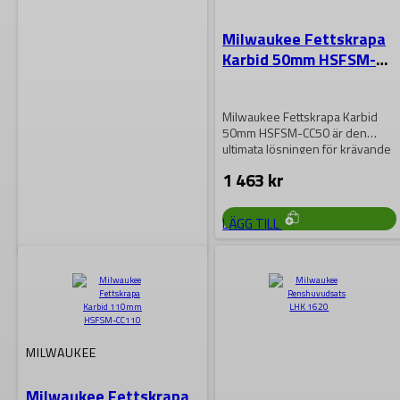
Milwaukee Fettskrapa
Karbid 50mm HSFSM-
CC50
Milwaukee Fettskrapa Karbid
50mm HSFSM-CC50 är den
ultimata lösningen för krävande
smörjningsuppgifter. Med
1 463
kr
karbidbeläggning för…
LÄGG TILL
MILWAUKEE
Milwaukee
Avloppsrensare M12
BDC6-0
MILWAUKEE
Behöver du rengöra avlopp
Milwaukee Fettskrapa