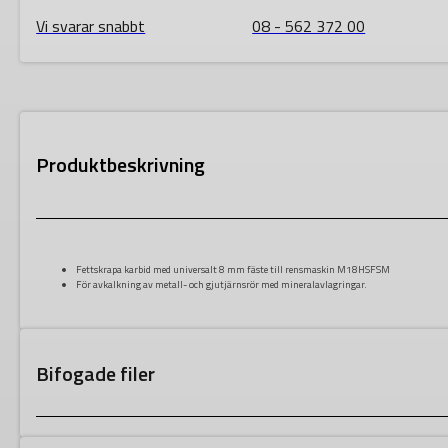
Vi svarar snabbt
08 - 562 372 00
Produktbeskrivning
Fettskrapa karbid med universalt 8 mm fäste till rensmaskin
M18HSFSM
För avkalkning av metall- och gjutjärnsrör med mineralavlagringar.
Bifogade filer