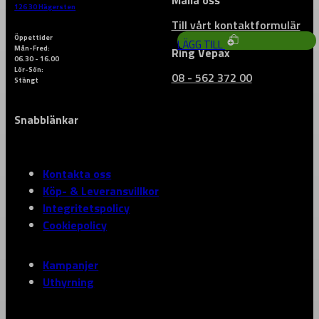
5 426
kr
126 30 Hägersten
Till vårt kontaktformulär
Öppettider
LÄGG TILL
Mån-Fred:
Ring Vepax
06.30 - 16.00
Lör-Sön:
08 - 562 372 00
Stängt
Snabblänkar
Kontakta oss
Köp- & Leveransvillkor
Integritetspolicy
Cookiepolicy
Kampanjer
Uthyrning