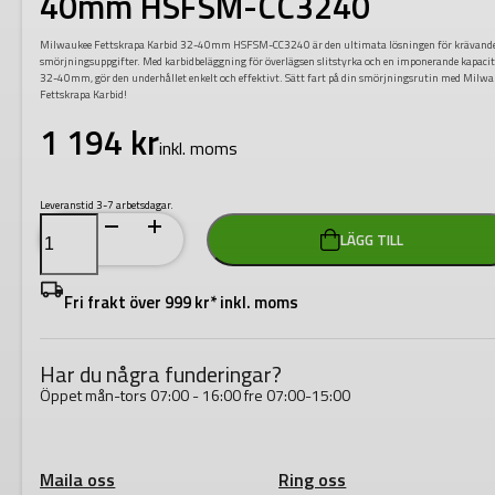
40mm HSFSM-CC3240
Milwaukee Fettskrapa Karbid 32-40mm HSFSM-CC3240 är den ultimata lösningen för krävand
smörjningsuppgifter. Med karbidbeläggning för överlägsen slitstyrka och en imponerande kapacit
32-40mm, gör den underhållet enkelt och effektivt. Sätt fart på din smörjningsrutin med Milw
Fettskrapa Karbid!
1 194
kr
inkl. moms
Leveranstid 3-7 arbetsdagar.
Milwaukee
LÄGG TILL
Fettskrapa
Karbid
32-
40mm
Fri frakt över 999 kr* inkl. moms
HSFSM-
CC3240
mängd
Har du några funderingar?
Öppet mån-tors 07:00 - 16:00 fre 07:00-15:00
Maila oss
Ring oss