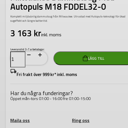
Autopuls M18 FDDEL32-0
Komplett miljövänlig dammutsug från Milwaukee. Utrustad med Autopuls-teknologi för ökad
sugeffekt och längre batteritid.
3 163
kr
inkl. moms
Leveranstid 3-7 arbetsdagar.
Milwaukee
LÄGG TILL
Dammutsug
Med
Autopuls
M18
Fri frakt över 999 kr* inkl. moms
FDDEL32-
0
mängd
Har du några funderingar?
Öppet mån-tors 07:00 - 16:00 fre 07:00-15:00
Maila oss
Ring oss