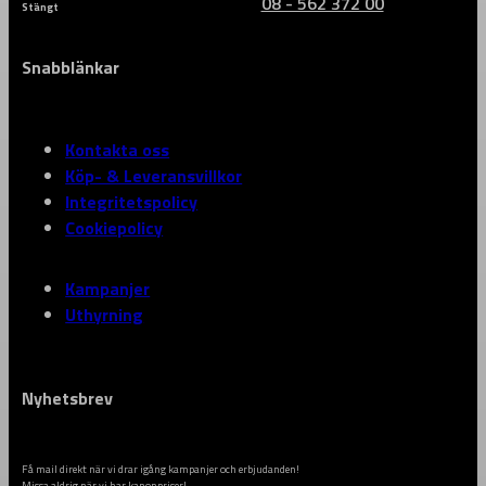
08 - 562 372 00
Stängt
Snabblänkar
Kontakta oss
Köp- & Leveransvillkor
Integritetspolicy
Cookiepolicy
Kampanjer
Uthyrning
Nyhetsbrev
Få mail direkt när vi drar igång kampanjer och erbjudanden!
Missa aldrig när vi har kanonpriser!