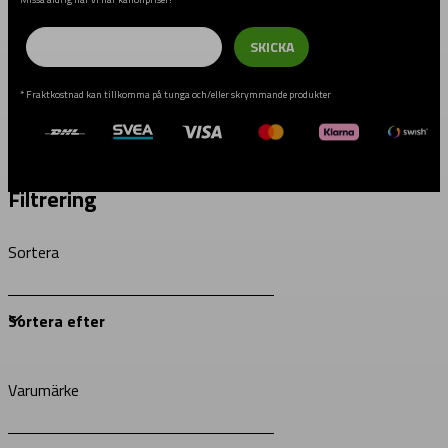
Email
SKICKA
* Fraktkostnad kan tillkomma på tunga och/eller skrymmande produkter
Filtrering
Sortera
Varumärke