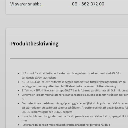
Vi svarar snabbt
08 - 562 372 00
Produktbeskrivning
Utformad för att effektivt och enkelt samla upp damm med automatisk drift från
verktygets på/av -avtryckare
AUTOPULSE är industrins första inbyggda automatiska filterrengöringsmekanism på
verktygsdammutsug vilket ökar luftflödeseffektiviteten samt filtrets livslängd
Effektivt HEPA -filtret samlar upp 99,97 % av luftburna partiklar ner till 0,3 mikromet
Genomskinlig dammbehållare för att användaren ska kunna se dammnivån och när den
full
Dammbehållare med dammutsugsöppning gör det möjligt att koppla ihop behållaren m
ett större dammutsug för att tömma behållaren. Är optimerad för att användas med A
LAC
30 l dammsugare och DEK26 adapter
Justerbart dammutsug i aluminium för att passa borrets storlek och ett djup upp till 2
mm
Justerbart djupanslag med enkla och precisa knappar för perfekta håldjup