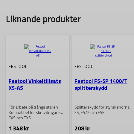
Liknande produkter
FESTOOL
FESTOOL
Festool Vinkeltillsats
Festool FS-SP 1400/T
XS-AS
splitterskydd
För arbete på trånga ställen
Splitterskydd för styrskenorna
Kompatibel för skruvdragare
FS, FS/2 och FSK
CXS och TXS
1 348
kr
208
kr