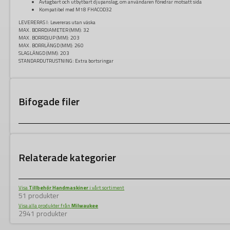
Avtagbart och utbytbart djupanslag, om användaren föredrar motsatt sida
Kompatibel med M18 FHACOD32
LEVERERAS I:
Levereras utan väska
MAX. BORRDIAMETER (MM):
32
MAX. BORRDJUP (MM):
203
MAX. BORRLÄNGD (MM):
260
SLAGLÄNGD (MM):
203
STANDARDUTRUSTNING:
Extra bortsringar
Bifogade filer
Relaterade kategorier
Visa
Tillbehör Handmaskiner
i vårt sortiment
51 produkter
Visa alla produkter från
Milwaukee
2941 produkter