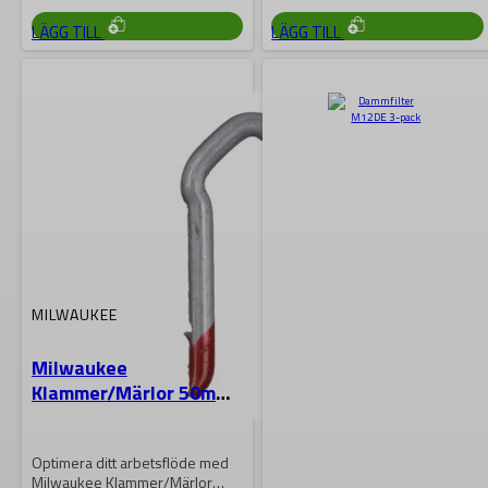
LÄGG TILL
LÄGG TILL
MILWAUKEE
Milwaukee
Klammer/Märlor 50mm
960st
Optimera ditt arbetsflöde med
Milwaukee Klammer/Märlor