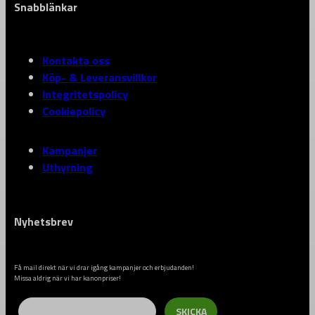
Snabblänkar
Kontakta oss
Köp- & Leveransvillkor
Integritetspolicy
Cookiepolicy
Kampanjer
Uthyrning
Nyhetsbrev
Få mail direkt när vi drar igång kampanjer och erbjudanden!
Missa aldrig när vi har kanonpriser!
Email
SKICKA