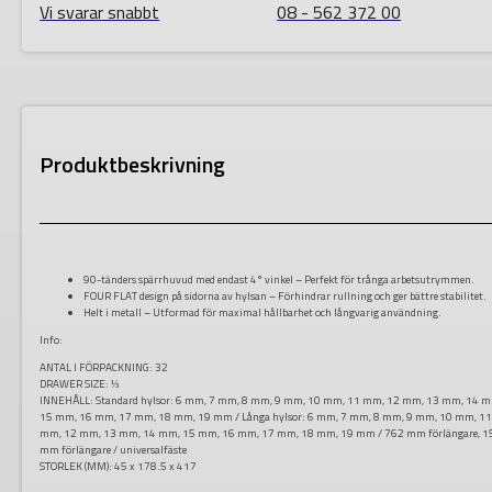
Vi svarar snabbt
08 - 562 372 00
Produktbeskrivning
90-tänders spärrhuvud med endast 4° vinkel – Perfekt för trånga arbetsutrymmen.
FOUR FLAT design på sidorna av hylsan – Förhindrar rullning och ger bättre stabilitet.
Helt i metall – Utformad för maximal hållbarhet och långvarig användning.
Info:
ANTAL I FÖRPACKNING:
32
DRAWER SIZE:
⅓
INNEHÅLL:
Standard hylsor: 6 mm, 7 mm, 8 mm, 9 mm, 10 mm, 11 mm, 12 mm, 13 mm, 14 
15 mm, 16 mm, 17 mm, 18 mm, 19 mm / Långa hylsor: 6 mm, 7 mm, 8 mm, 9 mm, 10 mm, 1
mm, 12 mm, 13 mm, 14 mm, 15 mm, 16 mm, 17 mm, 18 mm, 19 mm / 762 mm förlängare, 1
mm förlängare / universalfäste
STORLEK (MM):
45 x 178.5 x 417