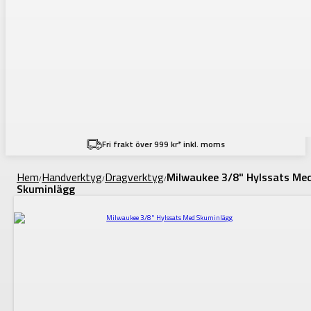
Fri frakt över 999 kr* inkl. moms
Hem
Handverktyg
Dragverktyg
Milwaukee 3/8" Hylssats Me
/
/
/
Skuminlägg