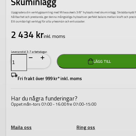
Skuminlägg
Uppgradera din verktygssamling med Milwaukee’s 3/8″ hylssats med skuminlägg. Skräddarsydd 
hållbarhet och prestanda, ger denna mångsidiga hylssats en perfekt balans mellan kraft och preci
Ett oumbärligt verktyg för alla yrkesmän och entusiaster.
2 434
kr
inkl. moms
Leveranstid 3-7 arbetsdagar.
Milwaukee
LÄGG TILL
3/8"
Hylssats
Med
Skuminlägg
Fri frakt över 999 kr* inkl. moms
mängd
Har du några funderingar?
Öppet mån-tors 07:00 - 16:00 fre 07:00-15:00
Maila oss
Ring oss