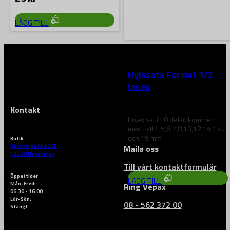
LÄGG TILL
FORMAT
Hylssats Format 1/2
Insex
Kontakt
Insex sat i 10 delar. kommer
med i stl 4,5,6,7,8,10,12,14,17
och 19 mm
Butik
Västberga Allé 36B
Maila oss
1 695
kr
126 30 Hägersten
Till vårt kontaktformulär
Öppettider
LÄGG TILL
Mån-Fred:
Ring Vepax
06.30 - 16.00
Lör-Sön:
08 - 562 372 00
Stängt