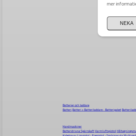
mer informati
NEKA
Batterier och laddare
Batteri
Batteri + Batteriladdare - Batteripaket
Batterilad
Handmaskiner
Batteridrivna Spärrskaft
Varmluftspistol
Håltagningsma
Kabelsaxar
Limpistol - Fogpistol - Smörjspruta
Multiver