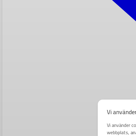
Vi använde
Vi använder co
webbplats, ana