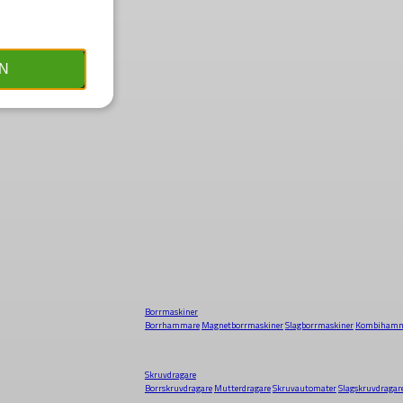
N
Borrmaskiner
Borrhammare
Magnetborrmaskiner
Slagborrmaskiner
Kombihamm
Skruvdragare
Borrskruvdragare
Mutterdragare
Skruvautomater
Slagskruvdragar