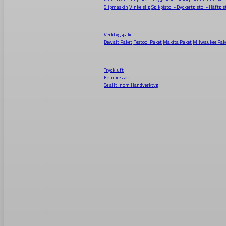
Slipmaskin
Vinkelslip
Spikpistol - Dyckertpistol - Häftpis
Verktygspaket
Dewalt Paket
Festool Paket
Makita Paket
Milwaukee Pak
Tryckluft
Kompressor
Se allt inom
Handverktyg