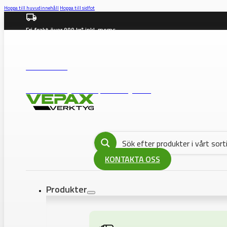
Hoppa till huvudinnehåll
Hoppa till sidfot
Fri frakt över 999 kr* inkl. moms
info@vepax.se
08-562 372 00
BUTIK: Västberga Allé 36B, 12630 Hägersten
KONTAKTA OSS
Produkter