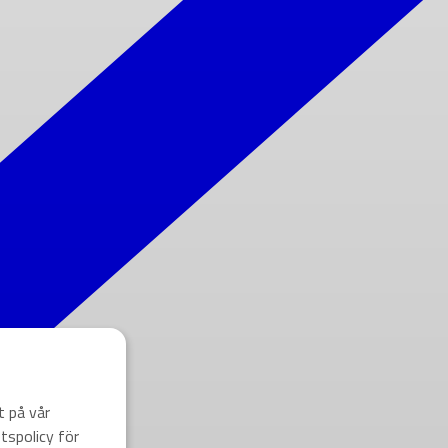
t på vår
tspolicy för