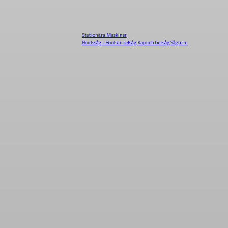
Stationära Maskiner
Bordssåg - Bordscirkelsåg
Kap och Gersåg
Sågbord