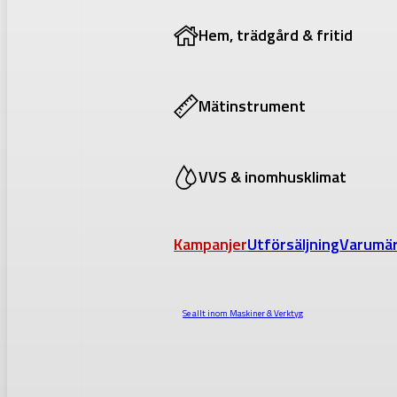
Hem, trädgård & fritid
Mätinstrument
VVS & inomhusklimat
Kampanjer
Utförsäljning
Varumä
Se allt inom
Maskiner & Verktyg