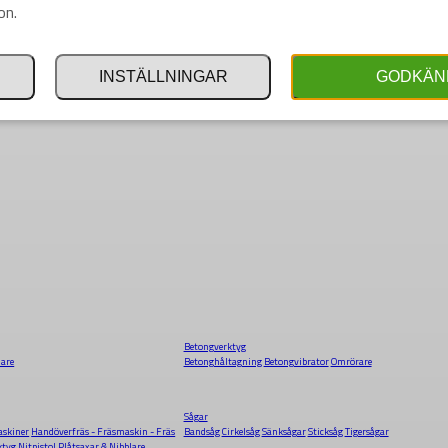
on.
INSTÄLLNINGAR
GODKÄN
Betongverktyg
dare
Betonghåltagning
Betongvibrator
Omrörare
Sågar
skiner
Handöverfräs - Fräsmaskin - Fräs
Bandsåg
Cirkelsåg
Sänksågar
Sticksåg
Tigersågar
ktyg
Nitpistol
Plåtsaxar & Nibblare