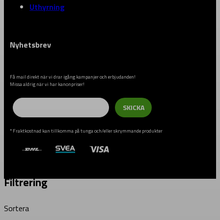
Uthyrning
Nyhetsbrev
Få mail direkt när vi drar igång kampanjer och erbjudanden!
Missa aldrig när vi har kanonpriser!
Email
SKICKA
* Fraktkostnad kan tillkomma på tunga och/eller skrymmande produkter
Filtrering
Sortera