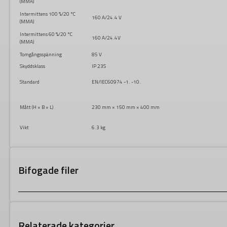
(MMA)
Intermittens 100 %/20 °C
160 A/24.4 V
(MMA)
Intermittens 60 %/20 °C
160 A/24.4V
(MMA)
Tomgångsspänning
85 V
Skyddsklass
IP 23S
Standard
EN/IEC60974 -1. -10.
Mått (H × B × L)
230 mm × 150 mm × 400 mm
Vikt
6.3 kg
Bifogade filer
Relaterade kategorier