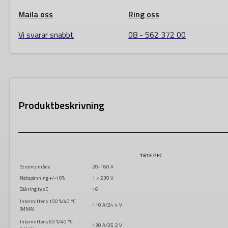
Maila oss
Ring oss
Vi svarar snabbt
08 - 562 372 00
Produktbeskrivning
161
E PFC
Strömområde
20-160 A
Nätspänning +/-10%
1 × 230 V
Säkring typ C
16
Intermittens 100 %/40 °C
110 A/24.4 V
(MMA)
Intermittens 60 %/40 °C
130 A/25.2 V