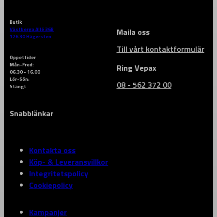
Butik
Västberga Allé 36B
Maila oss
126 30 Hägersten
Till vårt kontaktformulär
Öppettider
Mån-Fred:
Ring Vepax
06.30 - 16.00
Lör-Sön:
08 - 562 372 00
Stängt
Snabblänkar
Kontakta oss
Köp- & Leveransvillkor
Integritetspolicy
Cookiepolicy
Kampanjer