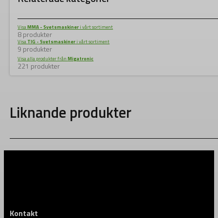
Visa
MMA - Svetsmaskiner
i vårt sortiment
8 produkter
Visa
TIG - Svetsmaskiner
i vårt sortiment
9 produkter
Visa alla produkter från
Migatronic
221 produkter
Liknande produkter
Kontakt