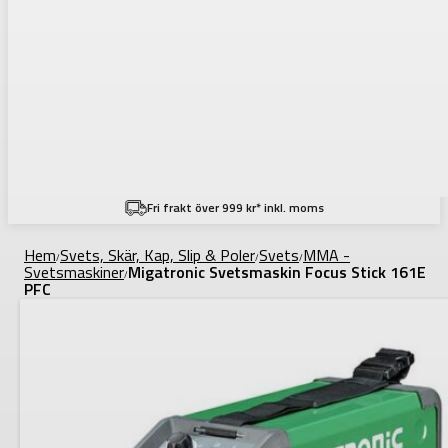
Fri frakt över 999 kr* inkl. moms
Hem
Svets, Skär, Kap, Slip & Poler
Svets
MMA -
/
/
/
Svetsmaskiner
Migatronic Svetsmaskin Focus Stick 161E
/
PFC