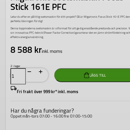
Stick 161E PFC
Letar du efter en pålitlig svetsmaskin för ditt projekt? Då är Migatronic Focus Stick 161E PFC de
perfekta lösningen för dig!
Denna toppmoderna svetsmaskin är utformad för att ge dig enastående prestanda och precision. 
sin innovativa PFC-teknik (Power Factor Correction) garanterar den en jämn strömfördelning oc
effektiv energianvändning.
8 588
kr
inkl. moms
2 i lager
Migatronic
LÄGG TILL
Svetsmaskin
Focus
Stick
161E
Fri frakt över 999 kr* inkl. moms
PFC
mängd
Har du några funderingar?
Öppet mån-tors 07:00 - 16:00 fre 07:00-15:00