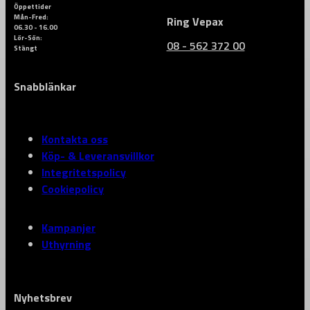
Öppettider
Mån-Fred:
Ring Vepax
06.30 - 16.00
Lör-Sön:
08 - 562 372 00
Stängt
Snabblänkar
Kontakta oss
Köp- & Leveransvillkor
Integritetspolicy
Cookiepolicy
Kampanjer
Uthyrning
Nyhetsbrev