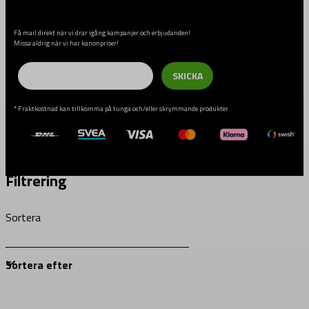
Få mail direkt när vi drar igång kampanjer och erbjudanden!
Missa aldrig när vi har kanonpriser!
Email
SKICKA
* Fraktkostnad kan tillkomma på tunga och/eller skrymmande produkter
Filtrering
Sortera