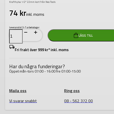
Krafthylsa 1/2″ 22mm kort från Neo Tools
74
kr
inkl. moms
Leveranstid 3-7 arbetsdagar.
Krafthylsa
LÄGG TILL
1/2"
22mm
kort
mängd
Fri frakt över 999 kr* inkl. moms
Har du några funderingar?
Öppet mån-tors 07:00 - 16:00 fre 07:00-15:00
Maila oss
Ring oss
Vi svarar snabbt
08 - 562 372 00