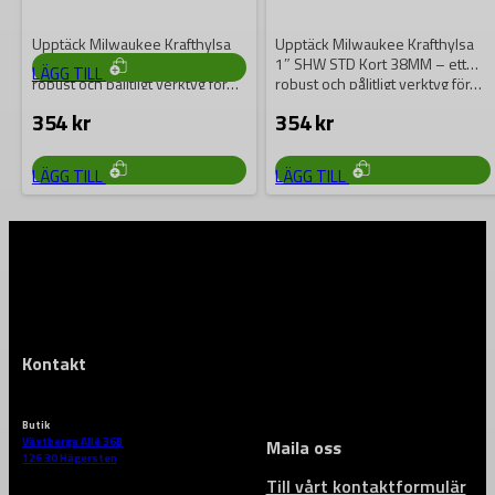
ger maximal styrka…
394
kr
Upptäck Milwaukee Krafthylsa
Upptäck Milwaukee Krafthylsa
1″ SHW STD Kort 36MM – ett
1″ SHW STD Kort 38MM – ett
LÄGG TILL
robust och pålitligt verktyg för…
robust och pålitligt verktyg för…
354
kr
354
kr
LÄGG TILL
LÄGG TILL
Kontakt
Butik
Västberga Allé 36B
Maila oss
126 30 Hägersten
Till vårt kontaktformulär