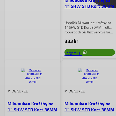
Milwaukee Krafthylsa
1″ SHW STD Kort 30MM
Upptäck Milwaukee Krafthylsa
1″ SHW STD Kort 30MM – ett
robust och pålitligt verktyg för…
333
kr
LÄGG TILL
MILWAUKEE
Milwaukee
HYLSFÖRLÄNGARE 3/4″
175MM
MILWAUKEE
MILWAUKEE
Hylsförängare 3/4 175 mm
Milwaukee Krafthylsa
Milwaukee Krafthylsa
SHOCKWAVE IMPACT DUTY-stål
1″ SHW STD Kort 36MM
1″ SHW STD Kort 38MM
är högkvalitativt legerat stål som