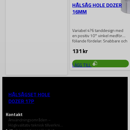
HÅLSÅG HOLE DOZER
16MM
Variabel 4?6 tanddesign med
en positiv 10° vinkel medför
följande fördelar: Snabbare och
mer aggresiv…
131
kr
LÄGG TILL
MILWAUKEE
HÅLSÅGSET HOLE
DOZER 17P
Kontakt
Användningsområden –
Högkvalitativ teknisk tillverkning