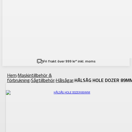
Fri frakt över 999 kr* inkl. moms
Hem
Maskintillbehör &
/
förbrukning
Sågtillbehör
Hålsågar
HÅLSÅG HOLE DOZER 89M
/
/
/