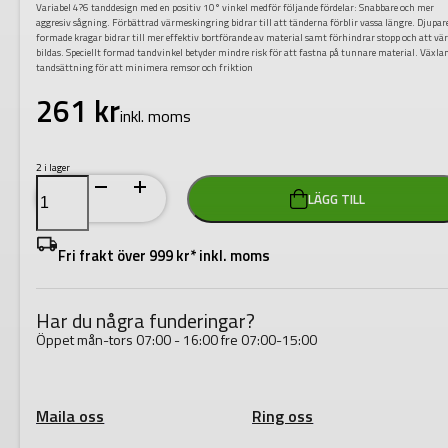
Variabel 4?6 tanddesign med en positiv 10° vinkel medför följande fördelar: Snabbare och mer
aggresiv sågning. Förbättrad värmeskingring bidrar till att tänderna förblir vassa längre. Djupar
formade kragar bidrar till mer effektiv bortförande av material samt förhindrar stopp och att v
bildas. Speciellt formad tandvinkel betyder mindre risk för att fastna på tunnare material. Växla
tandsättning för att minimera remsor och friktion
261
kr
inkl. moms
2 i lager
HÅLSÅG
LÄGG TILL
HOLE
DOZER
89MM
mängd
Fri frakt över 999 kr* inkl. moms
Har du några funderingar?
Öppet mån-tors 07:00 - 16:00 fre 07:00-15:00
Maila oss
Ring oss