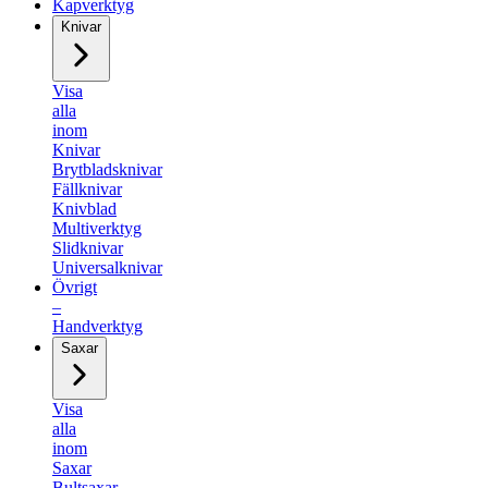
Kapverktyg
Knivar
Visa
alla
inom
Knivar
Brytbladsknivar
Fällknivar
Knivblad
Multiverktyg
Slidknivar
Universalknivar
Övrigt
–
Handverktyg
Saxar
Visa
alla
inom
Saxar
Bultsaxar