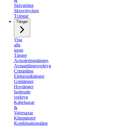
&
Skivstöttor
Skruvstycken
Tvingar
Tänger
Visa
alla
inom
Tänger
Avisoleringstänger,
Avmantlingsverktyg​
Crimptång
Elektroniktänger
Griptänger​
Hovtänger
Isolerade
verktyg
Kabelsaxar
&
Vajersaxar
Klipptänger
Kombinationstång