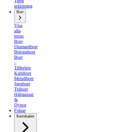
Tung
infästning
Borr
Visa
alla
inom
Borr
Diamantborr
Betongborr
Borr
–
Tillbehör
Kärnborr
Metallborr
Stegborr
Träborr
Hålstansar
&
Dynor
Fräsar
Kemikalier