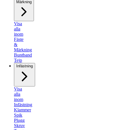
Märkning
Visa
alla
inom
Fäste
&
Märkning
Buntband
Tejp
Infästning
Visa
alla
inom
Infästning
Klammer
Spik
Plugg
Skruv