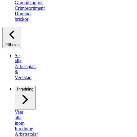
Gummikappor
Crimpsortiment
Domino
brickor
Tillbaka
Se
alla
Arbetsplats
&
Verkstad
Inredning
Visa
alla
inom
Inredning
Arbetsstolar