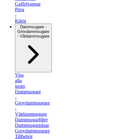
Gaffelvagnar
Pirra
-
Kärra
Dammsugare -
Grovdammsugare
- Våtdammsugare
Visa
alla
inom
Dammsugare
-
Grovdammsugare
-
Våtdammsugare
Dammsugarfilter
Dammsugarpåsar
Grovdammsugare
Tillbehör