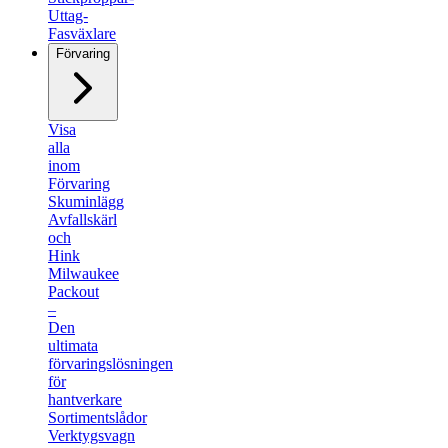
Uttag-
Fasväxlare
Förvaring
Visa
alla
inom
Förvaring
Skuminlägg
Avfallskärl
och
Hink
Milwaukee
Packout
–
Den
ultimata
förvaringslösningen
för
hantverkare
Sortimentslådor
Verktygsvagn