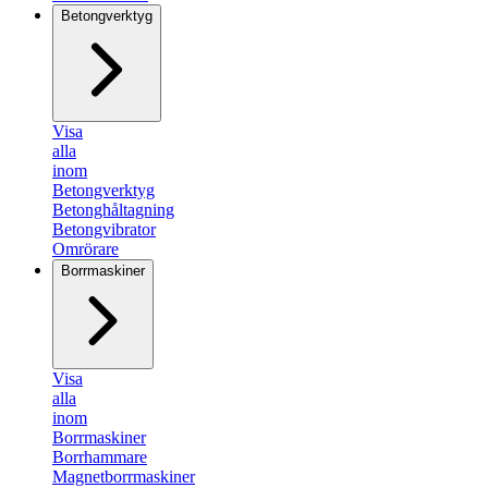
Betongverktyg
Visa
alla
inom
Betongverktyg
Betonghåltagning
Betongvibrator
Omrörare
Borrmaskiner
Visa
alla
inom
Borrmaskiner
Borrhammare
Magnetborrmaskiner