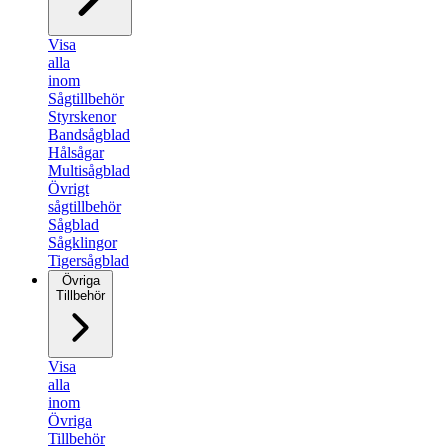
Visa
alla
inom
Sågtillbehör
Styrskenor
Bandsågblad
Hålsågar
Multisågblad
Övrigt
sågtillbehör
Sågblad
Sågklingor
Tigersågblad
Övriga
Tillbehör
Visa
alla
inom
Övriga
Tillbehör