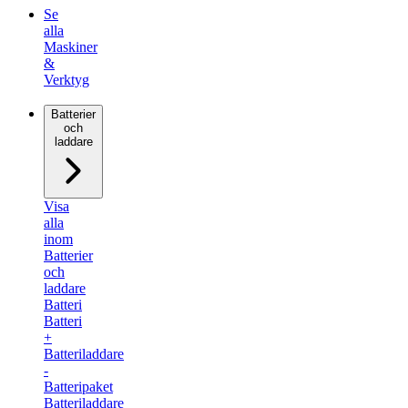
Se
alla
Maskiner
&
Verktyg
Batterier
och
laddare
Visa
alla
inom
Batterier
och
laddare
Batteri
Batteri
+
Batteriladdare
-
Batteripaket
Batteriladdare