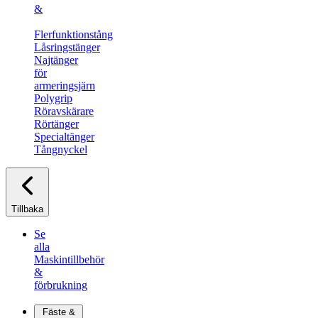
&
Flerfunktionstång
Låsringstänger
Najtänger
för
armeringsjärn
Polygrip
Röravskärare​
Rörtänger
Specialtänger​
Tångnyckel
Tillbaka
Se
alla
Maskintillbehör
&
förbrukning
Fäste &