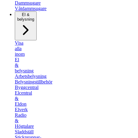
Dammsugare
Våtdammsugare
El &
belysning
Visa
alla
inom
El
&
belysning
Arbetsbelysning
Belysningstillbehör
Byggcentral
Elcentral
&
Eldon
Elverk
Radio
&
Högtalare
Sladdställ
Stickproppar-