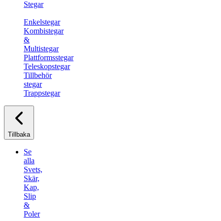
Stegar
Enkelstegar
Kombistegar
&
Multistegar
Plattformsstegar
Teleskopstegar
Tillbehör
stegar
Trappstegar
Tillbaka
Se
alla
Svets,
Skär,
Kap,
Slip
&
Poler