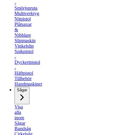
-
Smörjspruta
Multiverktyg
Nitpistol
Plåtsaxar
&
Nibblare
Slipmaskin
Vinkelslip
Spikpistol
-
Dyckertpistol
-
Häftpistol
Tillbehör
Handmaskiner
Sågar
Visa
alla
inom
Sågar
Bandsåg
Cirkelsåg