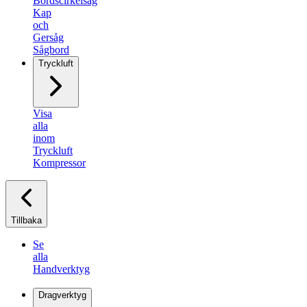
Bordscirkelsåg
Kap
och
Gersåg
Sågbord
Tryckluft
Visa
alla
inom
Tryckluft
Kompressor
Tillbaka
Se
alla
Handverktyg
Dragverktyg