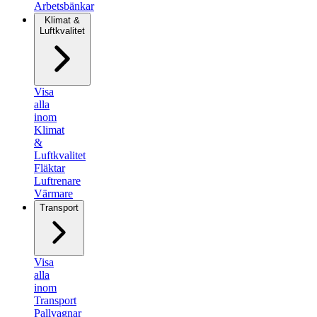
Arbetsbänkar
Klimat &
Luftkvalitet
Visa
alla
inom
Klimat
&
Luftkvalitet
Fläktar
Luftrenare
Värmare
Transport
Visa
alla
inom
Transport
Pallvagnar