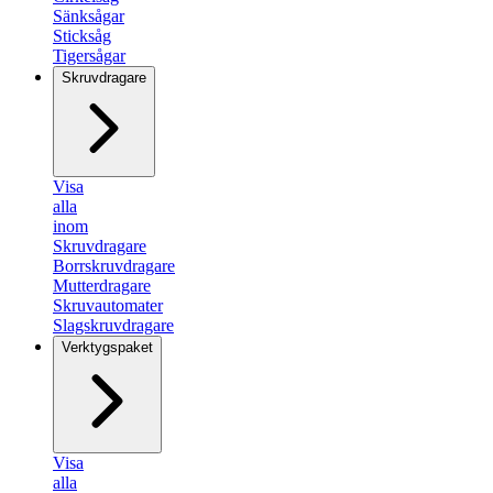
Sänksågar
Sticksåg
Tigersågar
Skruvdragare
Visa
alla
inom
Skruvdragare
Borrskruvdragare
Mutterdragare
Skruvautomater
Slagskruvdragare
Verktygspaket
Visa
alla