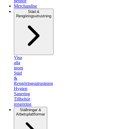
pennor
Merchandise
Städ &
Rengöringsutrustning
Visa
alla
inom
Städ
&
Rengöringsutrustning
Hygien
Sanering
Tillbehör
rengöring
Ställningar &
Arbetsplattformar