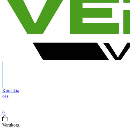
Search
Kontakta
oss
Företag
exkl.
moms
0
Varukorg