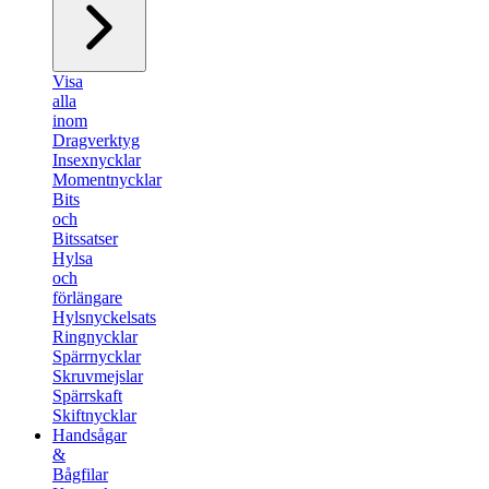
Visa
alla
inom
Dragverktyg
Insexnycklar
Momentnycklar
Bits
och
Bitssatser
Hylsa
och
förlängare
Hylsnyckelsats
Ringnycklar
Spärrnycklar
Skruvmejslar
Spärrskaft
Skiftnycklar
Handsågar
&
Bågfilar