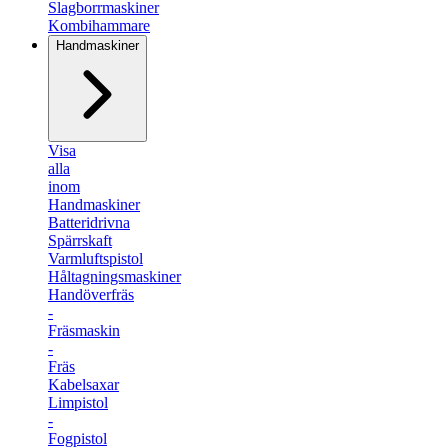
Slagborrmaskiner
Kombihammare
Handmaskiner
Visa
alla
inom
Handmaskiner
Batteridrivna
Spärrskaft
Varmluftspistol
Håltagningsmaskiner
Handöverfräs
-
Fräsmaskin
-
Fräs
Kabelsaxar
Limpistol
-
Fogpistol