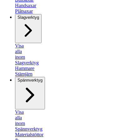
Handsaxar
Plåtsaxar
Slagverktyg
Visa
alla
inom
Slagverktyg
Hammare
Stämjärn
Spännverktyg
Visa
alla
inom
Spännverktyg
Materialstöttor