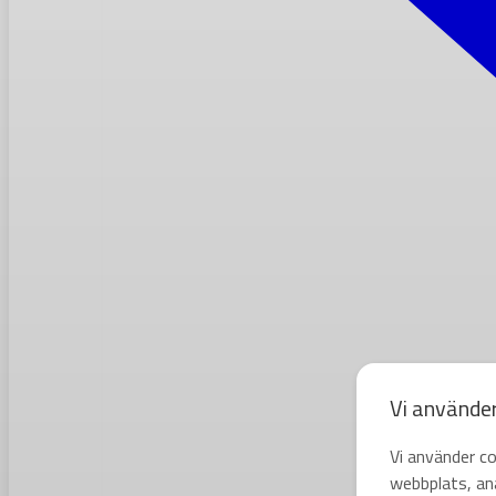
Vi använde
Vi använder co
webbplats, ana