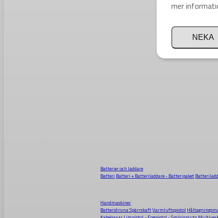
mer informati
NEKA
Batterier och laddare
Batteri
Batteri + Batteriladdare - Batteripaket
Batterilad
Handmaskiner
Batteridrivna Spärrskaft
Varmluftspistol
Håltagningsma
Kabelsaxar
Limpistol - Fogpistol - Smörjspruta
Multiver