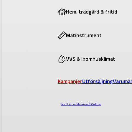
Hem, trädgård & fritid
Mätinstrument
VVS & inomhusklimat
Kampanjer
Utförsäljning
Varumä
Se allt inom
Maskiner & Verktyg