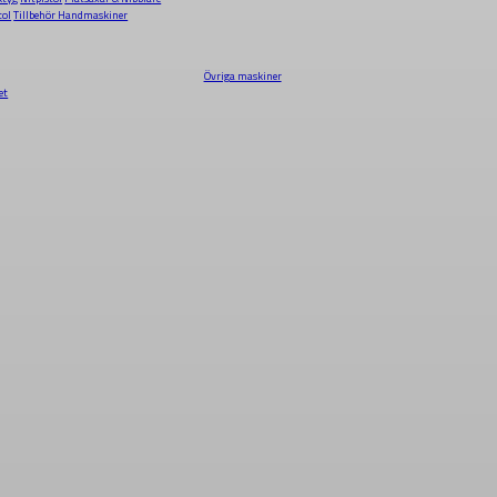
tol
Tillbehör Handmaskiner
Övriga maskiner
et