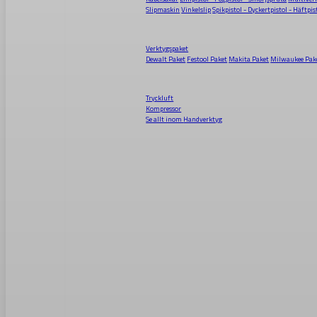
Slipmaskin
Vinkelslip
Spikpistol - Dyckertpistol - Häftpis
Verktygspaket
Dewalt Paket
Festool Paket
Makita Paket
Milwaukee Pak
Tryckluft
Kompressor
Se allt inom
Handverktyg