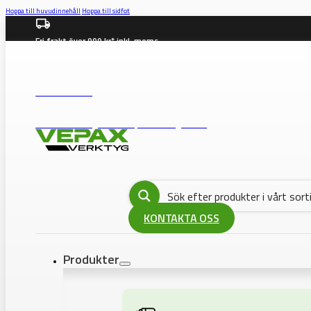
Hoppa till huvudinnehåll
Hoppa till sidfot
Fri frakt över 999 kr* inkl. moms
info@vepax.se
08-562 372 00
BUTIK: Västberga Allé 36B, 12630 Hägersten
KONTAKTA OSS
Produkter