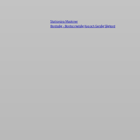
Stationära Maskiner
Bordssåg - Bordscirkelsåg
Kap och Gersåg
Sågbord