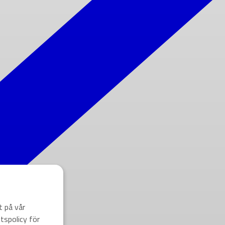
t på vår
tspolicy för