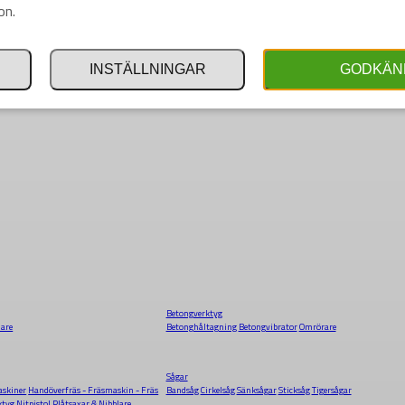
on.
INSTÄLLNINGAR
GODKÄN
Betongverktyg
dare
Betonghåltagning
Betongvibrator
Omrörare
Sågar
skiner
Handöverfräs - Fräsmaskin - Fräs
Bandsåg
Cirkelsåg
Sänksågar
Sticksåg
Tigersågar
ktyg
Nitpistol
Plåtsaxar & Nibblare