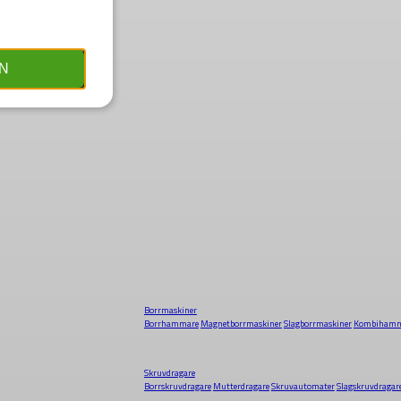
N
Borrmaskiner
Borrhammare
Magnetborrmaskiner
Slagborrmaskiner
Kombihamm
Skruvdragare
Borrskruvdragare
Mutterdragare
Skruvautomater
Slagskruvdragar