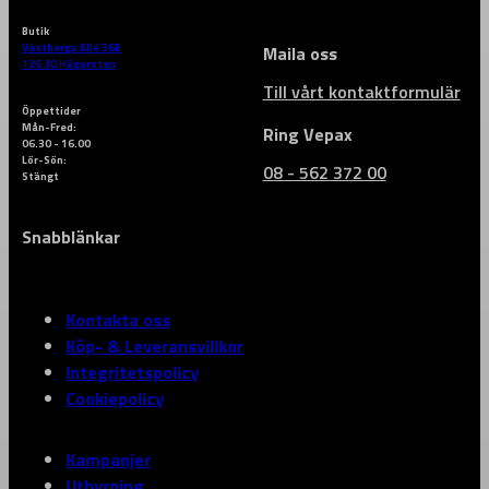
Butik
Västberga Allé 36B
Maila oss
126 30 Hägersten
Till vårt kontaktformulär
Öppettider
Mån-Fred:
Ring Vepax
06.30 - 16.00
Lör-Sön:
08 - 562 372 00
Stängt
Snabblänkar
Kontakta oss
Köp- & Leveransvillkor
Integritetspolicy
Cookiepolicy
Kampanjer
Uthyrning