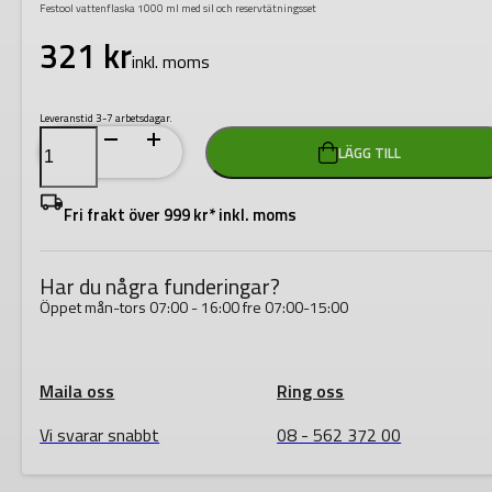
Festool vattenflaska 1000 ml med sil och reservtätningsset
321
kr
inkl. moms
Leveranstid 3-7 arbetsdagar.
Festool
LÄGG TILL
Vattenflaska
TFL-
FT1
1L
Fri frakt över 999 kr* inkl. moms
mängd
Har du några funderingar?
Öppet mån-tors 07:00 - 16:00 fre 07:00-15:00
Maila oss
Ring oss
Vi svarar snabbt
08 - 562 372 00