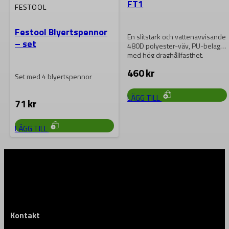
FT1
FESTOOL
Festool Blyertspennor
En slitstark och vattenavvisande
– set
480D polyester-väv, PU-belagd,
med hög draghållfasthet.
Kylväskan har 2 inre nätfickor…
460
kr
Set med 4 blyertspennor
LÄGG TILL
71
kr
LÄGG TILL
Kontakt