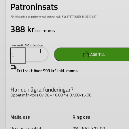
Patroninsats
För förvaring av patroner och patronlock. För SYSTAINER³ M 337/437
388
kr
inkl. moms
Leveranstid 3-7 arbetsdagar.
Festool
LÄGG TILL
TZE-
KT
SYS3
M
Fri frakt över 999 kr* inkl. moms
Patroninsats
mängd
Har du några funderingar?
Öppet mån-tors 07:00 - 16:00 fre 07:00-15:00
Maila oss
Ring oss
Vi svarar snabbt
08 - 562 372 00