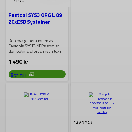
FESTOOL
Festool SYS3 ORG L 89
20xESB Systainer
Den nya generationen av
Festools SYSTAINERs som är
den optimala förvaringen tex i
bilen, i…
1 490
kr
LÄGG TILL
FESTOOL
Festool SYS3 M 137
Systainer
SAVOPAK
Den nya generationen av