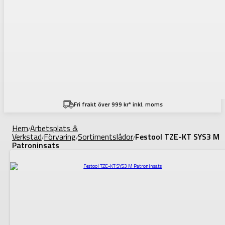
Fri frakt över 999 kr* inkl. moms
Hem
Arbetsplats &
/
Verkstad
Förvaring
Sortimentslådor
Festool TZE-KT SYS3 M
/
/
/
Patroninsats