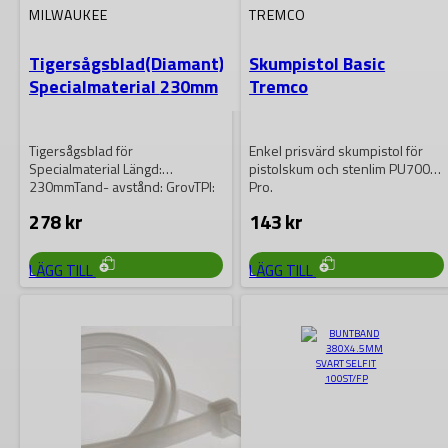
MILWAUKEE
TREMCO
Tigersågsblad(Diamant)
Skumpistol Basic
Specialmaterial 230mm
Tremco
Tigersågsblad för
Enkel prisvärd skumpistol för
Specialmaterial Längd:
pistolskum och stenlim PU700
230mmTand- avstånd: GrovTPI:
Pro.
-SAWZALL® • Information om
278
kr
143
kr
kylning, hastighet samt
tandavstånd,…
LÄGG TILL
LÄGG TILL