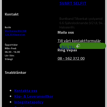
SVART SELFIT
100ST/FP
Kontakt
Buntband Tillverkat i polyamid
6.6.Självslocknande (V2 UL 94)
Halogenfri.
Butik
Västberga Allé 36B
Maila oss
188
kr
126 30 Hägersten
Till vårt kontaktformulär
Öppettider
LÄGG TILL
Mån-Fred:
Ring Vepax
06.30 - 16.00
Lör-Sön:
08 - 562 372 00
Stängt
Snabblänkar
Kontakta oss
Köp- & Leveransvillkor
Integritetspolicy