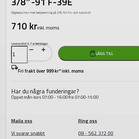
3/8″-91 F-39E
Sågkedja Fein med kedjedelning på 3/8, för fin- och tvärsnitt
710
kr
inkl. moms
Leveranstid 3-7 arbetsdagar.
Festool
LÄGG TILL
Svärdsågskedja
SC
3/8"-91
F-
Fri frakt över 999 kr* inkl. moms
39E
mängd
Har du några funderingar?
Öppet mån-tors 07:00 - 16:00 fre 07:00-15:00
Maila oss
Ring oss
Vi svarar snabbt
08 - 562 372 00