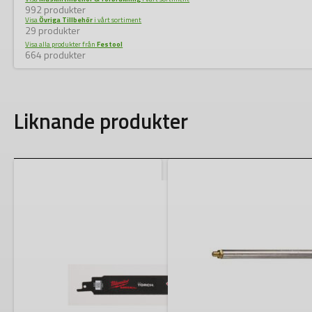
992 produkter
Visa
Övriga Tillbehör
i vårt sortiment
29 produkter
Visa alla produkter från
Festool
664 produkter
Liknande produkter