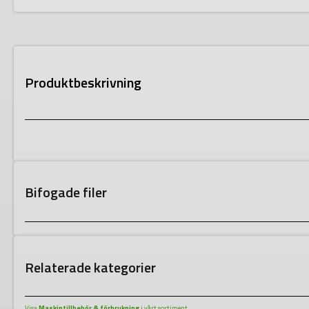
Produktbeskrivning
Bifogade filer
Relaterade kategorier
Visa
Maskintillbehör & förbrukning
i vårt sortiment