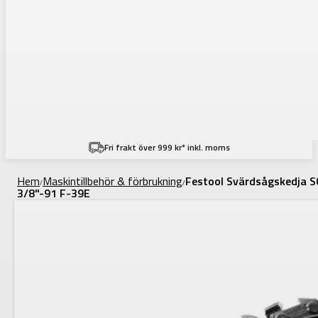
Fri frakt över 999 kr* inkl. moms
Hem
Maskintillbehör & förbrukning
Festool Svärdsågskedja S
/
/
3/8"-91 F-39E