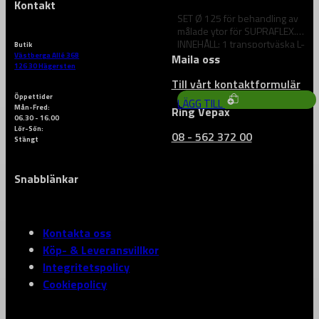
Kontakt
SET Ø 125 för behandling av
målade ytor för SUPRAFLEX.
INNEHÅLL: 1 transportväska L-
Butik
BOXX® 102,…
Västberga Allé 36B
Maila oss
1 393
kr
126 30 Hägersten
Till vårt kontaktformulär
Öppettider
LÄGG TILL
Mån-Fred:
Ring Vepax
06.30 - 16.00
Lör-Sön:
08 - 562 372 00
Stängt
Snabblänkar
Kontakta oss
Köp- & Leveransvillkor
Integritetspolicy
Cookiepolicy