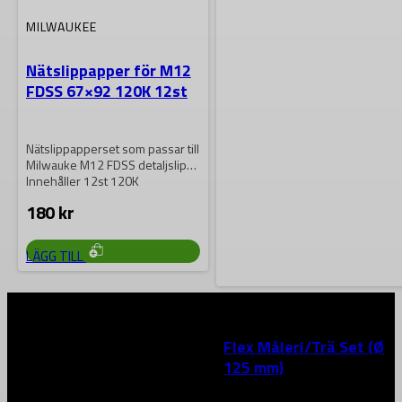
MILWAUKEE
Nätslippapper för M12
FDSS 67×92 120K 12st
Nätslippapperset som passar till
Milwauke M12 FDSS detaljslip
Innehåller 12st 120K
180
kr
LÄGG TILL
FLEX
Flex Måleri/Trä Set (Ø
125 mm)