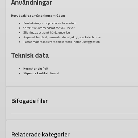
Användningar
Huvudsakliga användningsområden:
Bearbetning av toppmoderna lacksystem
Särskilt rekommenderat för VOC-lacker
Slipning av extremt hårda underlag
Anpassat för plast, mineralmaterial, akryl, spackel och filler
Passar målare, lackerare, snickare och inomhusbyggnation
Teknisk data
Kornstorlek:
P40
Slipande kvalitet:
Granat
Bifogade filer
Relaterade kategorier