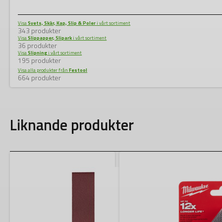
Visa
Svets, Skär, Kap, Slip & Poler
i vårt sortiment
343 produkter
Visa
Slippapper, Slipark
i vårt sortiment
36 produkter
Visa
Slipning
i vårt sortiment
195 produkter
Visa alla produkter från
Festool
664 produkter
Liknande produkter