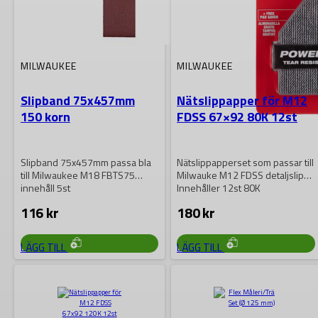
MILWAUKEE
MILWAUKEE
Slipband 75x457mm
Nätslippapper för M12
150 korn
FDSS 67×92 80K 12st
Slipband 75x457mm passa bla
Nätslippapperset som passar till
till Milwaukee M18 FBTS75
Milwauke M12 FDSS detaljslip
innehåll 5st
Innehåller 12st 80K
116
kr
180
kr
LÄGG TILL
LÄGG TILL