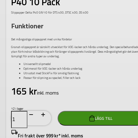
P40 10 Pack
Slippapper Delta P40 GR/10 för DTS 400, DTSC 400, DS 400
Funktioner
Det mångsidiga slippappret med unika fördelar
Granat-slippappret är särskilt utvecklat för VOC-lacker och hårda underlag. Den specialbehandlad
ytan förhindrar blåsbildning och förlänger slippapprets livslängd. Dess mångsidighet gör det äve
lämpligt för andra typer av underlag.
Universellt slipmedel
Optimerat för VOC-lacker och hårda underlag
Utrustat med StickFix för smidig fästning
Passar för slipning av spackel, filler och lack
165
kr
inkl. moms
12 i lager
Festool
LÄGG TILL
Slippapper
Granat
Delta
P40
Fri frakt över 999 kr* inkl. moms
10