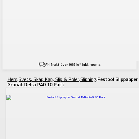
Fri frakt över 999 kr* inkl. moms
Hem
Svets, Skär, Kap, Slip & Poler
Slipning
Festool Slippapper
/
/
/
Granat Delta P40 10 Pack