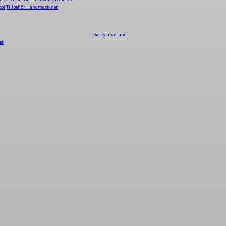
tol
Tillbehör Handmaskiner
Övriga maskiner
et