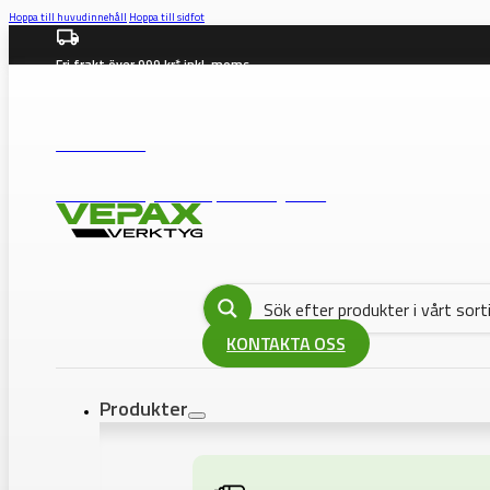
Hoppa till huvudinnehåll
Hoppa till sidfot
Fri frakt över 999 kr* inkl. moms
info@vepax.se
08-562 372 00
BUTIK: Västberga Allé 36B, 12630 Hägersten
KONTAKTA OSS
Produkter