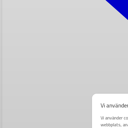
Vi använde
Vi använder co
webbplats, ana