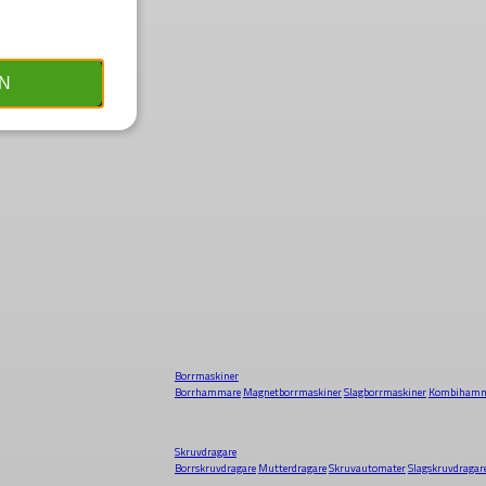
N
Borrmaskiner
Borrhammare
Magnetborrmaskiner
Slagborrmaskiner
Kombihamm
Skruvdragare
Borrskruvdragare
Mutterdragare
Skruvautomater
Slagskruvdragar