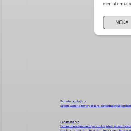
mer informati
NEKA
Batterier och laddare
Batteri
Batteri + Batteriladdare - Batteripaket
Batterilad
Handmaskiner
Batteridrivna Spärrskaft
Varmluftspistol
Håltagningsma
Kabelsaxar
Limpistol - Fogpistol - Smörjspruta
Multiver