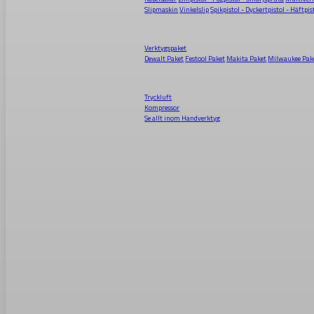
Slipmaskin
Vinkelslip
Spikpistol - Dyckertpistol - Häftpis
Verktygspaket
Dewalt Paket
Festool Paket
Makita Paket
Milwaukee Pak
Tryckluft
Kompressor
Se allt inom
Handverktyg