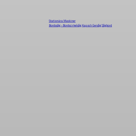
Stationära Maskiner
Bordssåg - Bordscirkelsåg
Kap och Gersåg
Sågbord