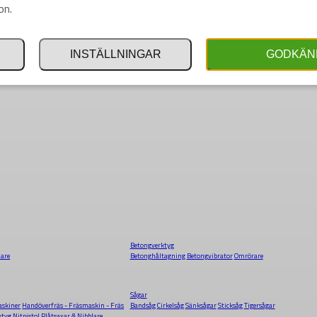
on.
INSTÄLLNINGAR
GODKÄN
Betongverktyg
dare
Betonghåltagning
Betongvibrator
Omrörare
Sågar
skiner
Handöverfräs - Fräsmaskin - Fräs
Bandsåg
Cirkelsåg
Sänksågar
Sticksåg
Tigersågar
ktyg
Nitpistol
Plåtsaxar & Nibblare