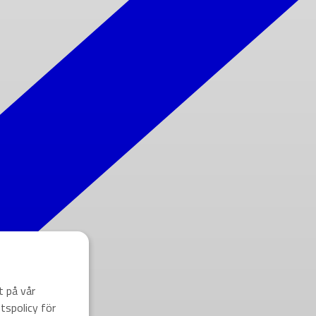
t på vår
tspolicy för