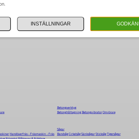
on.
INSTÄLLNINGAR
GODKÄN
Betongverktyg
dare
Betonghåltagning
Betongvibrator
Omrörare
Sågar
skiner
Handöverfräs - Fräsmaskin - Fräs
Bandsåg
Cirkelsåg
Sänksågar
Sticksåg
Tigersågar
ktyg
Nitpistol
Plåtsaxar & Nibblare