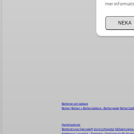
mer informati
NEKA
Batterier och laddare
Batteri
Batteri + Batteriladdare - Batteripaket
Batterilad
Handmaskiner
Batteridrivna Spärrskaft
Varmluftspistol
Håltagningsma
Kabelsaxar
Limpistol - Fogpistol - Smörjspruta
Multiver