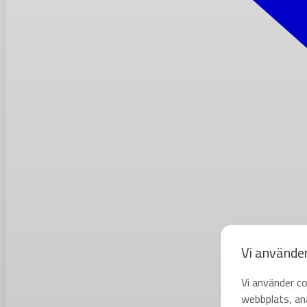
Vi använde
Vi använder co
webbplats, ana