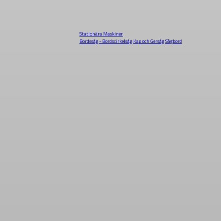
Stationära Maskiner
Bordssåg - Bordscirkelsåg
Kap och Gersåg
Sågbord