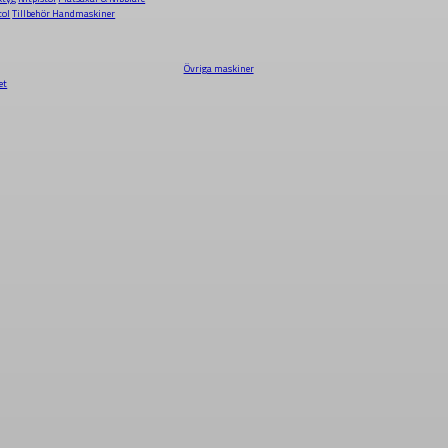
tol
Tillbehör Handmaskiner
Övriga maskiner
et