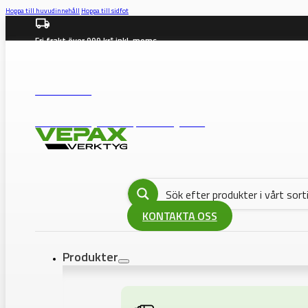
Hoppa till huvudinnehåll
Hoppa till sidfot
Fri frakt över 999 kr* inkl. moms
info@vepax.se
08-562 372 00
BUTIK: Västberga Allé 36B, 12630 Hägersten
KONTAKTA OSS
Produkter