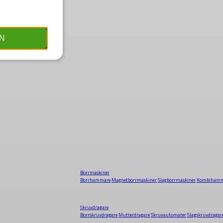
N
Borrmaskiner
Borrhammare
Magnetborrmaskiner
Slagborrmaskiner
Kombihamm
Skruvdragare
Borrskruvdragare
Mutterdragare
Skruvautomater
Slagskruvdragar