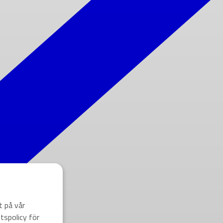
t på vår
tspolicy för