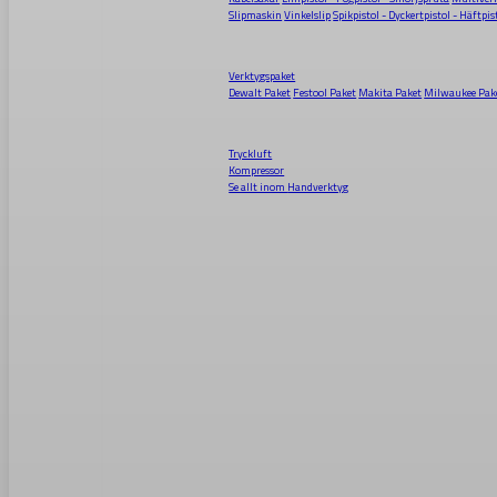
Slipmaskin
Vinkelslip
Spikpistol - Dyckertpistol - Häftpis
Verktygspaket
Dewalt Paket
Festool Paket
Makita Paket
Milwaukee Pak
Tryckluft
Kompressor
Se allt inom
Handverktyg