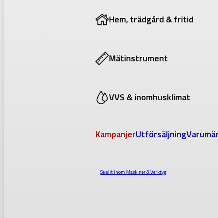
Hem, trädgård & fritid
Mätinstrument
VVS & inomhusklimat
Kampanjer
Utförsäljning
Varumä
Se allt inom
Maskiner & Verktyg