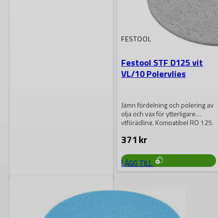
FESTOOL
Festool STF D125 vit
VL/10 Polervlies
Jämn fördelning och polering av
olja och vax för ytterligare
ytförädling. Kompatibel RO 125,
ES…
371
kr
LÄGG TILL
FESTOOL
Festool PF-STF 80×133