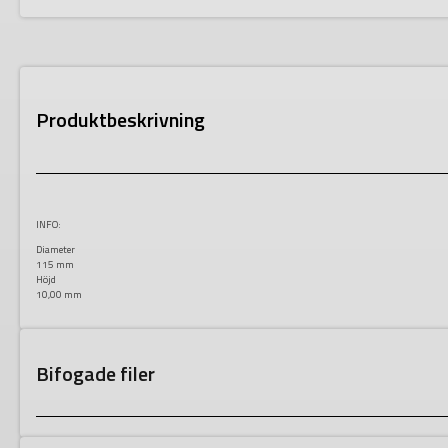
Produktbeskrivning
INFO:
Diameter
115 mm
Höjd
10,00 mm
Bifogade filer