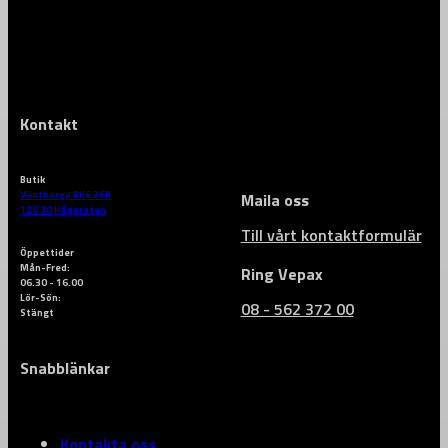
Kontakt
Butik
Västberga Allé 36B
Maila oss
126 30 Hägersten
Till vårt kontaktformulär
Öppettider
Mån-Fred:
Ring Vepax
06.30 - 16.00
Lör-Sön:
08 - 562 372 00
Stängt
Snabblänkar
Kontakta oss