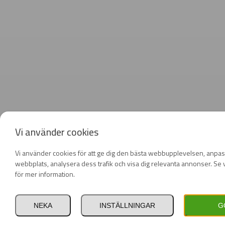
Vi använder cookies
Vi använder cookies för att ge dig den bästa webbupplevelsen, anpas
webbplats, analysera dess trafik och visa dig relevanta annonser. Se v
för mer information.
NEKA
INSTÄLLNINGAR
G
Privat
Företag
inkl. moms
exkl. moms