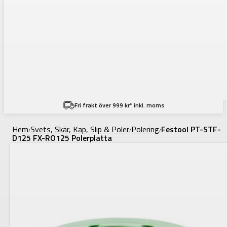
Fri frakt över 999 kr* inkl. moms
Hem
Svets, Skär, Kap, Slip & Poler
Polering
Festool PT-STF-
/
/
/
D125 FX-RO125 Polerplatta