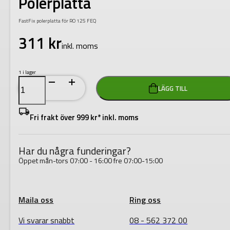
Polerplatta
FastFix polerplatta för RO 125 FEQ
311
kr
inkl. moms
1 i lager
Festool
LÄGG TILL
PT-
STF-
D125
FX-
Fri frakt över 999 kr* inkl. moms
RO125
Polerplatta
mängd
Har du några funderingar?
Öppet mån-tors 07:00 - 16:00 fre 07:00-15:00
Maila oss
Ring oss
Vi svarar snabbt
08 - 562 372 00