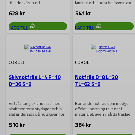
till sidoskären och
laminat och andra beläggningar
sammanslipat med dessa,
samt för kopieringsfräsning…
628
kr
541
kr
vilket…
LÄGG TILL
LÄGG TILL
COBOLT
COBOLT
Skivnotfräs L=4 F=10
Notfräs D=8 L=20
D=36 S=8
TL=62 S=8
En tvåskärig skivnotfräs med
Borrande notfräs som medger
skaftmonterat styrlager och helt
effektiv borrning rakt ner i
slät undersida på notskivan för
materialet, även i hårda träslag
maximal åtkomlighet.
och laminat….
510
kr
384
kr