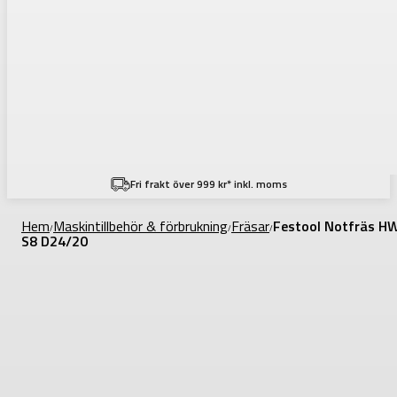
Fri frakt över 999 kr* inkl. moms
Hem
Maskintillbehör & förbrukning
Fräsar
Festool Notfräs H
/
/
/
S8 D24/20