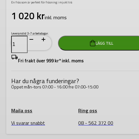
En fräs som är perfekt för fräsning i mjukt trä
1 020
kr
inkl. moms
Leveranstid 3-7 arbetsdagar.
Festool
LÄGG TILL
Notfräs
HW
S8
D24/20
Fri frakt över 999 kr* inkl. moms
mängd
Har du några funderingar?
Öppet mån-tors 07:00 - 16:00 fre 07:00-15:00
Maila oss
Ring oss
Vi svarar snabbt
08 - 562 372 00