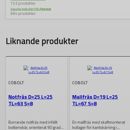
153 produkter
Visa alla produkter från
Festool
664 produkter
Liknande produkter
COBOLT
COBOLT
Notfräs D=25 L=25
Mallfräs D=19 L=25
TL=63 S=8
TL=67 S=8
Borrande notfräs med infällt
En mallfräs med skaftmonterat
bottenskär, orienterat 90 grader
kullager för kantskärning i