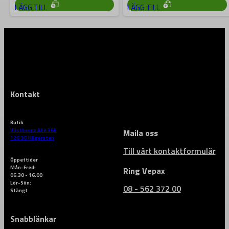
LÄGG TILL
LÄGG TILL
Kontakt
Butik
Västberga Allé 36B
Maila oss
126 30 Hägersten
Till vårt kontaktformulär
Öppettider
Mån-Fred:
Ring Vepax
06.30 - 16.00
Lör-Sön:
08 - 562 372 00
Stängt
Snabblänkar