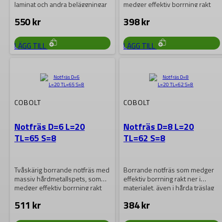
laminat och andra beläggningar
medger effektiv borrning rakt
samt för kopieringsfräsning…
ner i materialet, även i…
550
kr
398
kr
LÄGG TILL
LÄGG TILL
COBOLT
COBOLT
Notfräs D=6 L=20
Notfräs D=8 L=20
TL=65 S=8
TL=62 S=8
Tvåskärig borrande notfräs med
Borrande notfräs som medger
massiv hårdmetallspets, som
effektiv borrning rakt ner i
medger effektiv borrning rakt
materialet, även i hårda träslag
ner i materialet, även i…
och laminat….
511
kr
384
kr