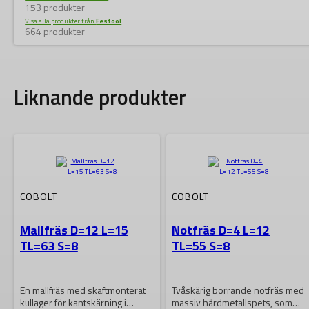
153 produkter
Visa alla produkter från
Festool
664 produkter
Liknande produkter
COBOLT
COBOLT
Mallfräs D=12 L=15
Notfräs D=4 L=12
TL=63 S=8
TL=55 S=8
En mallfräs med skaftmonterat
Tvåskärig borrande notfräs med
kullager för kantskärning i
massiv hårdmetallspets, som