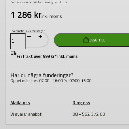
En fräs som är perfekt för fräsning i mjukt trä
1 286
kr
inkl. moms
Leveranstid 3-7 arbetsdagar.
Festool
LÄGG TILL
Notfräs
HW
S8
D10/20
Fri frakt över 999 kr* inkl. moms
mängd
Har du några funderingar?
Öppet mån-tors 07:00 - 16:00 fre 07:00-15:00
Maila oss
Ring oss
Vi svarar snabbt
08 - 562 372 00