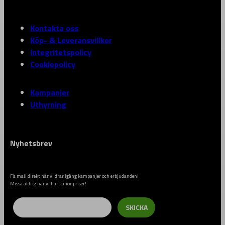
Kontakta oss
Köp- & Leveransvillkor
Integritetspolicy
Cookiepolicy
Kampanjer
Uthyrning
Nyhetsbrev
Få mail direkt när vi drar igång kampanjer och erbjudanden!
Missa aldrig när vi har kanonpriser!
Email
SKICKA