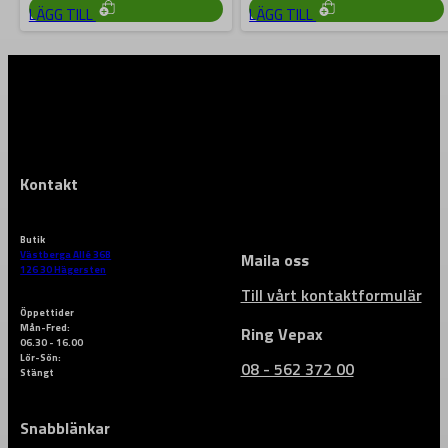
LÄGG TILL
LÄGG TILL
Kontakt
Butik
Västberga Allé 36B
Maila oss
126 30 Hägersten
Till vårt kontaktformulär
Öppettider
Mån-Fred:
Ring Vepax
06.30 - 16.00
Lör-Sön:
08 - 562 372 00
Stängt
Snabblänkar