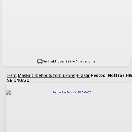
Fri frakt över 999 kr* inkl. moms
Hem
Maskintillbehör & förbrukning
Fräsar
Festool Notfräs H
/
/
/
S8 D10/20