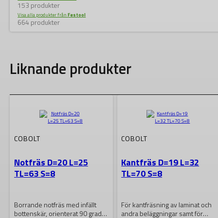
153 produkter
Visa alla produkter från
Festool
664 produkter
Liknande produkter
COBOLT
COBOLT
Notfräs D=20 L=25
Kantfräs D=19 L=32
TL=63 S=8
TL=70 S=8
Borrande notfräs med infällt
För kantfräsning av laminat och
bottenskär, orienterat 90 grader
andra beläggningar samt för