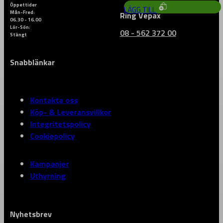
Öppettider
LÄGG TILL
Mån-Fred:
Ring Vepax
06.30 - 16.00
Lör-Sön:
08 - 562 372 00
Stängt
Snabblänkar
Kontakta oss
Köp- & Leveransvillkor
Integritetspolicy
Cookiepolicy
Kampanjer
Uthyrning
Nyhetsbrev