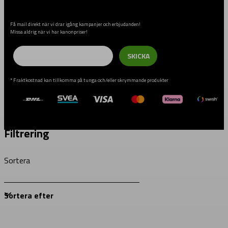
Få mail direkt när vi drar igång kampanjer och erbjudanden!
Missa aldrig när vi har kanonpriser!
Email
SKICKA
* Fraktkostnad kan tillkomma på tunga och/eller skrymmande produkter
Filtrering
Sortera