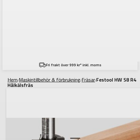
Fri frakt över 999 kr* inkl. moms
Hem
Maskintillbehör & förbrukning
Fräsar
Festool HW S8 R4
/
/
/
Hålkälsfräs