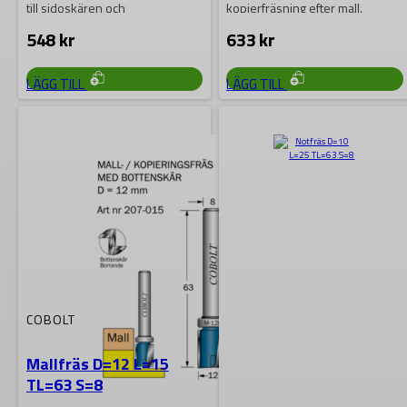
till sidoskären och
kopierfräsning efter mall.
sammanslipat med dessa,
Tvåskäriga med
548
kr
633
kr
vilket…
bottenmonterat…
LÄGG TILL
LÄGG TILL
COBOLT
Mallfräs D=12 L=15
TL=63 S=8