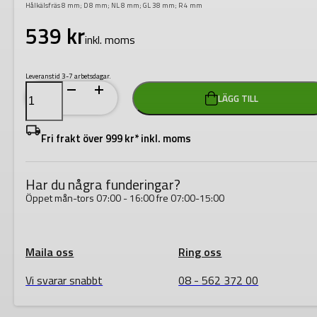
Hålkälsfräs 8 mm; D 8 mm; NL 8 mm; GL 38 mm; R 4 mm
539
kr
inkl. moms
Leveranstid 3-7 arbetsdagar.
Festool
LÄGG TILL
HW
S8
R4
Hålkälsfräs
Fri frakt över 999 kr* inkl. moms
mängd
Har du några funderingar?
Öppet mån-tors 07:00 - 16:00 fre 07:00-15:00
Maila oss
Ring oss
Vi svarar snabbt
08 - 562 372 00