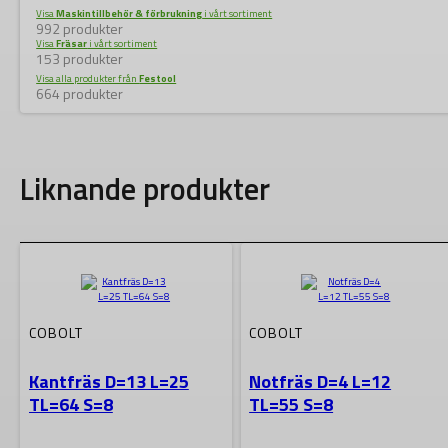
Visa
Maskintillbehör & förbrukning
i vårt sortiment
992 produkter
Visa
Fräsar
i vårt sortiment
153 produkter
Visa alla produkter från
Festool
664 produkter
Liknande produkter
COBOLT
COBOLT
Kantfräs D=13 L=25
Notfräs D=4 L=12
TL=64 S=8
TL=55 S=8