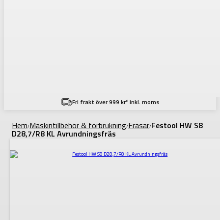
Fri frakt över 999 kr* inkl. moms
Hem
Maskintillbehör & förbrukning
Fräsar
Festool HW S8
/
/
/
D28,7/R8 KL Avrundningsfräs