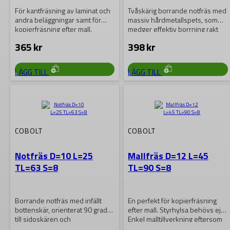
För kantfräsning av laminat och
Tvåskärig borrande notfräs med
andra beläggningar samt för
massiv hårdmetallspets, som
kopierfräsning efter mall.
medger effektiv borrning rakt
Tvåskäriga med
ner i materialet, även i…
365
kr
398
kr
bottenmonterat…
LÄGG TILL
LÄGG TILL
COBOLT
COBOLT
Notfräs D=10 L=25
Mallfräs D=12 L=45
TL=63 S=8
TL=90 S=8
Borrande notfräs med infällt
En perfekt för kopierfräsning
bottenskär, orienterat 90 grader
efter mall. Styrhylsa behövs ej.
till sidoskären och
Enkel malltillverkning eftersom
sammanslipat med dessa,
arbetsstyckets mått blir…