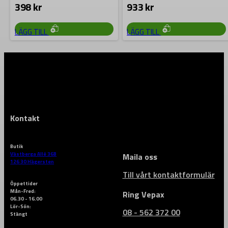
398
kr
933
kr
vilket…
LÄGG TILL
LÄGG TILL
Kontakt
Butik
Västberga Allé 36B
Maila oss
126 30 Hägersten
Till vårt kontaktformulär
Öppettider
Mån-Fred:
Ring Vepax
06.30 - 16.00
Lör-Sön:
08 - 562 372 00
Stängt