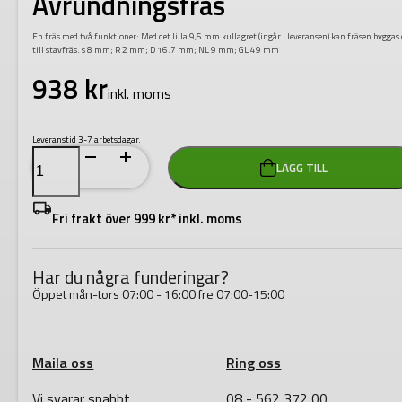
Avrundningsfräs
En fräs med två funktioner: Med det lilla 9,5 mm kullagret (ingår i leveransen) kan fräsen bygga
till stavfräs. s 8 mm; R 2 mm; D 16.7 mm; NL 9 mm; GL 49 mm
938
kr
inkl. moms
Leveranstid 3-7 arbetsdagar.
Festool
LÄGG TILL
HW
S8
D16,7/R2
KL
Fri frakt över 999 kr* inkl. moms
Avrundningsfräs
mängd
Har du några funderingar?
Öppet mån-tors 07:00 - 16:00 fre 07:00-15:00
Maila oss
Ring oss
Vi svarar snabbt
08 - 562 372 00