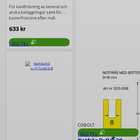
För kantfräsning av laminat och
andra beläggningar samt för
kopierfräsning efter mall.
Tvåskäriga med
633
kr
bottenmonterat…
LÄGG TILL
COBOLT
Falsfräs L=8 D=32 S=8
SL=37
Falsfräs L=8, D=32, S=8.
558
kr
COBOLT
LÄGG TILL