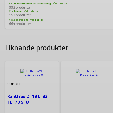
Visa
Maskintillbehör & förbrukning
i vårt sortiment
992 produkter
Visa
Fräsar
i vårt sortiment
153 produkter
Visa alla produkter från
Festool
664 produkter
Liknande produkter
COBOLT
Kantfräs D=19 L=32
TL=70 S=8