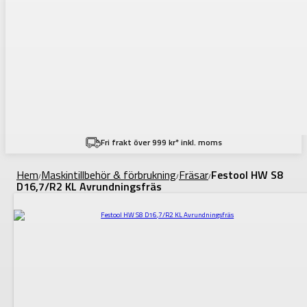
Fri frakt över 999 kr* inkl. moms
Hem
Maskintillbehör & förbrukning
Fräsar
Festool HW S8
/
/
/
D16,7/R2 KL Avrundningsfräs