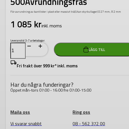
500Avrundningsfräs
För avrundning av kantlister i plast eller massivt trä(Utan styrkullager) D 27 mm; R 2 mm
1 085
kr
inkl. moms
Leveranstid 3-7 arbetsdagar.
Festool
LÄGG TILL
HW
R2-
OFK
500Avrundningsfräs
Fri frakt över 999 kr* inkl. moms
mängd
Har du några funderingar?
Öppet mån-tors 07:00 - 16:00 fre 07:00-15:00
Maila oss
Ring oss
Vi svarar snabbt
08 - 562 372 00