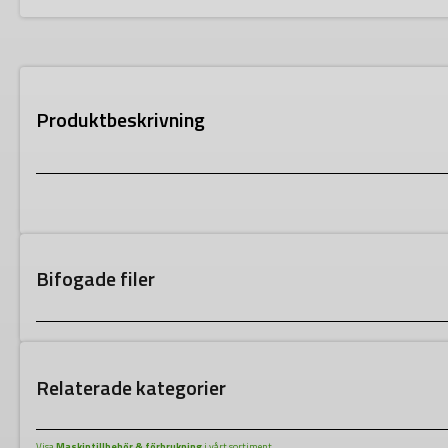
Produktbeskrivning
Bifogade filer
Relaterade kategorier
Visa
Maskintillbehör & förbrukning
i vårt sortiment