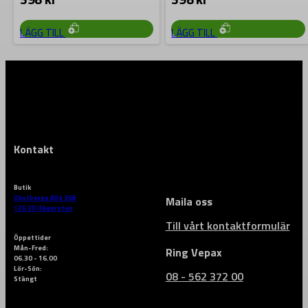
LÄGG TILL
LÄGG TILL
Kontakt
Butik
Västberga Allé 36B
Maila oss
126 30 Hägersten
Till vårt kontaktformulär
Öppettider
Mån-Fred:
Ring Vepax
06.30 - 16.00
Lör-Sön:
08 - 562 372 00
Stängt