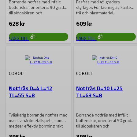
Borrande notfräs med infällt
Fasfräs med 45 graders
bottenskär, orienterat 90 grader
styrlager. För fasning av kanter i
till sidoskären och
trä och plastmaterial.
sammanslipat med dessa,
628
kr
609
kr
vilket…
LÄGG TILL
LÄGG TILL
COBOLT
COBOLT
Notfräs D=4 L=12
Notfräs D=10 L=25
TL=55 S=8
TL=63 S=8
Tvåskärig borrande notfräs med
Borrande notfräs med infällt
massiv hårdmetallspets, som
bottenskär, orienterat 90 grader
medger effektiv borrning rakt
till sidoskären och
ner i materialet, även i…
sammanslipat med dessa,
398
kr
398
kr
vilket…