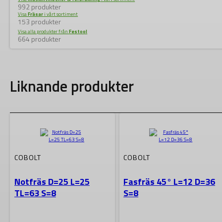
992 produkter
Visa
Fräsar
i vårt sortiment
153 produkter
Visa alla produkter från
Festool
664 produkter
Liknande produkter
COBOLT
COBOLT
Notfräs D=25 L=25
Fasfräs 45° L=12 D=36
TL=63 S=8
S=8