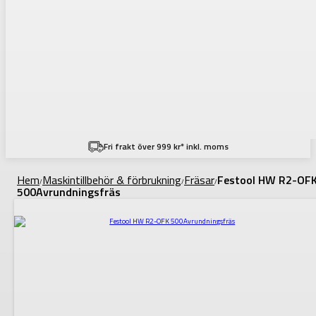
Fri frakt över 999 kr* inkl. moms
Hem
Maskintillbehör & förbrukning
Fräsar
Festool HW R2-OF
/
/
/
500Avrundningsfräs