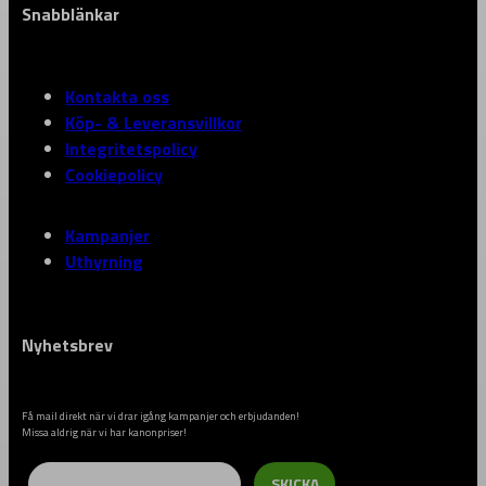
Snabblänkar
Kontakta oss
Köp- & Leveransvillkor
Integritetspolicy
Cookiepolicy
Kampanjer
Uthyrning
Nyhetsbrev
Få mail direkt när vi drar igång kampanjer och erbjudanden!
Missa aldrig när vi har kanonpriser!
Email
SKICKA