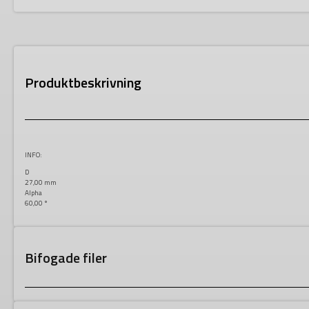
Produktbeskrivning
INFO:
D
27,00 mm
Alpha
60,00 °
Bifogade filer