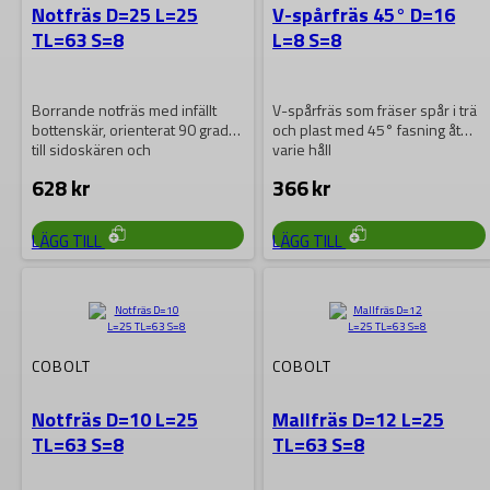
Notfräs D=25 L=25
V-spårfräs 45° D=16
TL=63 S=8
L=8 S=8
Borrande notfräs med infällt
V-spårfräs som fräser spår i trä
bottenskär, orienterat 90 grader
och plast med 45° fasning åt
till sidoskären och
varje håll
sammanslipat med dessa,
628
kr
366
kr
vilket…
LÄGG TILL
LÄGG TILL
COBOLT
COBOLT
Notfräs D=10 L=25
Mallfräs D=12 L=25
TL=63 S=8
TL=63 S=8