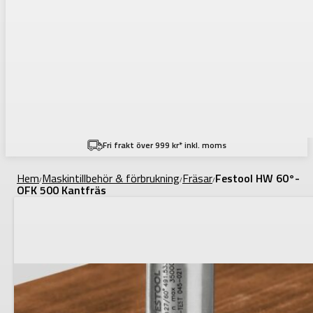
Fri frakt över 999 kr* inkl. moms
Hem
Maskintillbehör & förbrukning
Fräsar
Festool HW 60°-
/
/
/
OFK 500 Kantfräs