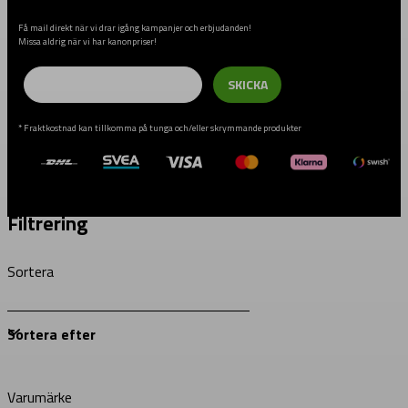
Få mail direkt när vi drar igång kampanjer och erbjudanden!
Missa aldrig när vi har kanonpriser!
Email
SKICKA
* Fraktkostnad kan tillkomma på tunga och/eller skrymmande produkter
Filtrering
Sortera
Varumärke