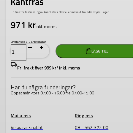
Kantfräs
En fräs för fasfräsning av kantlister i plast eller massivt trä. Med styrkullager.
971
kr
inkl. moms
Leveranstid 3-7 arbetsdagar.
Festool
LÄGG TILL
HW
60°-
OFK
500
Fri frakt över 999 kr* inkl. moms
Kantfräs
mängd
Har du några funderingar?
Öppet mån-tors 07:00 - 16:00 fre 07:00-15:00
Maila oss
Ring oss
Vi svarar snabbt
08 - 562 372 00