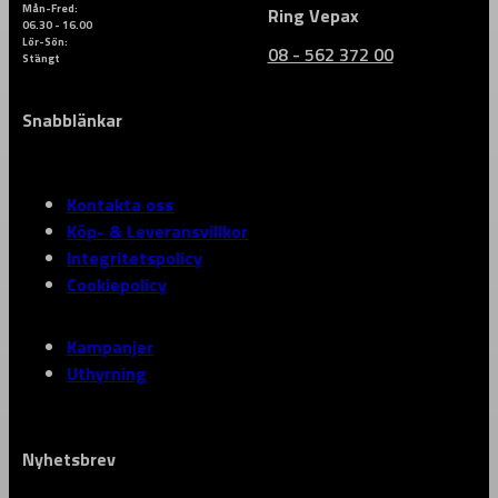
Mån-Fred:
Ring Vepax
06.30 - 16.00
Lör-Sön:
08 - 562 372 00
Stängt
Snabblänkar
Kontakta oss
Köp- & Leveransvillkor
Integritetspolicy
Cookiepolicy
Kampanjer
Uthyrning
Nyhetsbrev