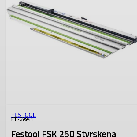
FESTOOL
FT769941
Festool FSK 250 Styrskena