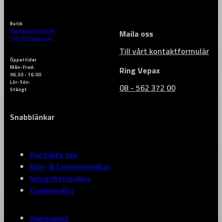
Butik
Västberga Allé 36B
Maila oss
126 30 Hägersten
Till vårt kontaktformulär
Öppettider
Mån-Fred:
Ring Vepax
06.30 - 16.00
Lör-Sön:
08 - 562 372 00
Stängt
Snabblänkar
Kontakta oss
Köp- & Leveransvillkor
Integritetspolicy
Cookiepolicy
Kampanjer