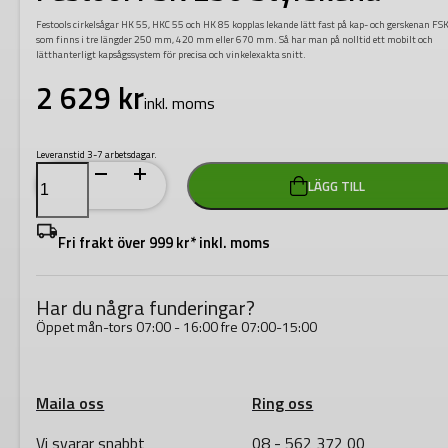
Festools cirkelsågar HK 55, HKC 55 och HK 85 kopplas lekande lätt fast på kap- och gerskenan FSK
som finns i tre längder 250 mm, 420 mm eller 670 mm. Så har man på nolltid ett mobilt och
lätthanterligt kapsågssystem för precisa och vinkelexakta snitt.
2 629
kr
inkl. moms
Leveranstid 3-7 arbetsdagar.
Festool
LÄGG TILL
FSK
250
Styrskena
mängd
Fri frakt över 999 kr* inkl. moms
Har du några funderingar?
Öppet mån-tors 07:00 - 16:00 fre 07:00-15:00
Maila oss
Ring oss
Vi svarar snabbt
08 - 562 372 00