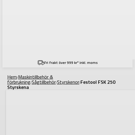
Fri frakt över 999 kr* inkl. moms
Hem
Maskintillbehör &
/
förbrukning
Sågtillbehör
Styrskenor
Festool FSK 250
/
/
/
Styrskena