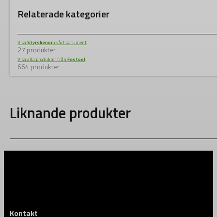
Relaterade kategorier
Visa
Styrskenor
i vårt sortiment
27 produkter
Visa alla produkter från
Festool
664 produkter
Liknande produkter
Kontakt