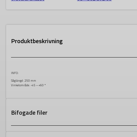
Produktbeskrivning
INFO:
Såglängd: 250 mm
Vinkelområde:
-45 – +60 °
Bifogade filer