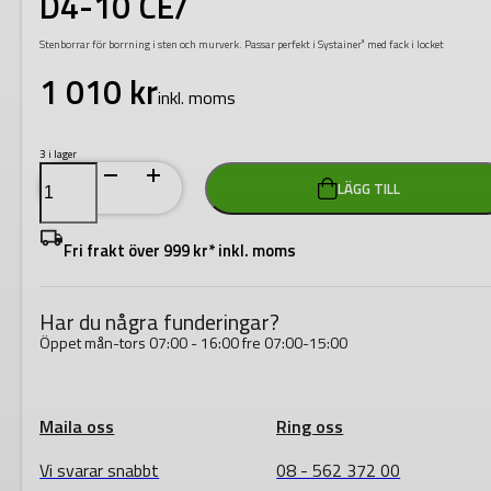
D4-10 CE/
Stenborrar för borrning i sten och murverk. Passar perfekt i Systainer³ med fack i locket
1 010
kr
inkl. moms
3 i lager
Festool
LÄGG TILL
Borrkassett
BKS
SYS3
D4-
Fri frakt över 999 kr* inkl. moms
10
CE/
mängd
Har du några funderingar?
Öppet mån-tors 07:00 - 16:00 fre 07:00-15:00
Maila oss
Ring oss
Vi svarar snabbt
08 - 562 372 00