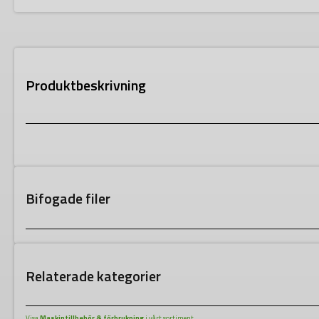
Produktbeskrivning
Bifogade filer
Relaterade kategorier
Visa
Maskintillbehör & förbrukning
i vårt sortiment