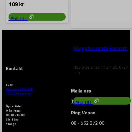
109
kr
LÄGG TILL
FORMAT
Stegoborrsats Format.
HSS 3 delar, stl 4,12 4,20, 6-30
Kontakt
mm
Butik
1 738
kr
Västberga Allé 36B
Maila oss
126 30 Hägersten
Till vårt kontaktformulär
LÄGG TILL
Öppettider
Mån-Fred:
Ring Vepax
06.30 - 16.00
Lör-Sön:
08 - 562 372 00
Stängt