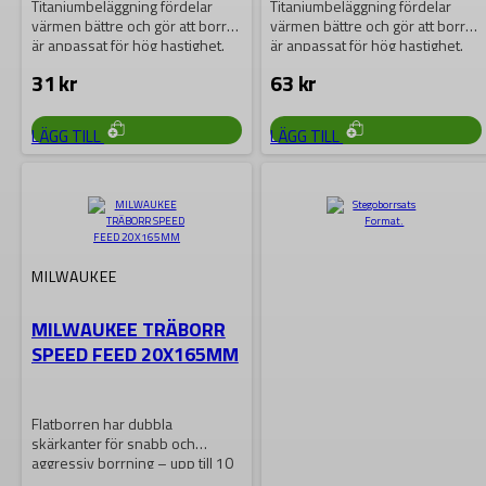
Titaniumbeläggning fördelar
Titaniumbeläggning fördelar
värmen bättre och gör att borret
värmen bättre och gör att borret
är anpassat för hög hastighet.
är anpassat för hög hastighet.
Den variabla…
Den variabla…
31
kr
63
kr
LÄGG TILL
LÄGG TILL
MILWAUKEE
MILWAUKEE TRÄBORR
SPEED FEED 20X165MM
Flatborren har dubbla
skärkanter för snabb och
aggressiv borrning – upp till 10
gånger snabbare…