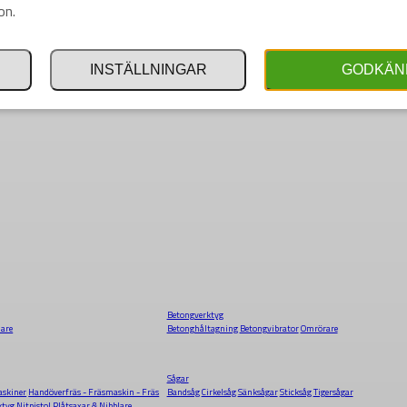
on.
INSTÄLLNINGAR
GODKÄN
Betongverktyg
dare
Betonghåltagning
Betongvibrator
Omrörare
Sågar
skiner
Handöverfräs - Fräsmaskin - Fräs
Bandsåg
Cirkelsåg
Sänksågar
Sticksåg
Tigersågar
ktyg
Nitpistol
Plåtsaxar & Nibblare