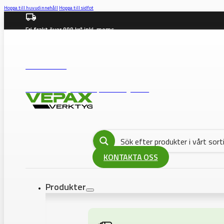
Hoppa till huvudinnehåll
Hoppa till sidfot
Fri frakt över 999 kr* inkl. moms
info@vepax.se
08-562 372 00
BUTIK: Västberga Allé 36B, 12630 Hägersten
KONTAKTA OSS
Produkter