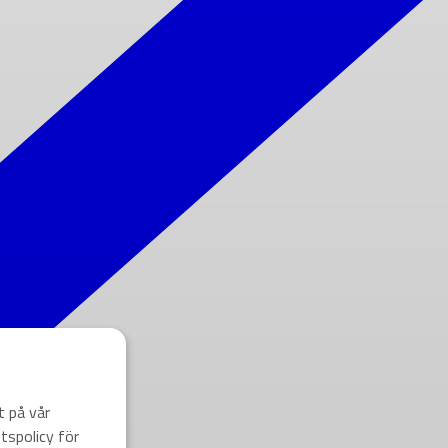
t på vår
tspolicy för