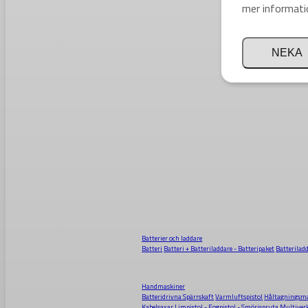
mer informati
NEKA
Batterier och laddare
Batteri
Batteri + Batteriladdare - Batteripaket
Batterilad
Handmaskiner
Batteridrivna Spärrskaft
Varmluftspistol
Håltagningsma
Kabelsaxar
Limpistol - Fogpistol - Smörjspruta
Multiver