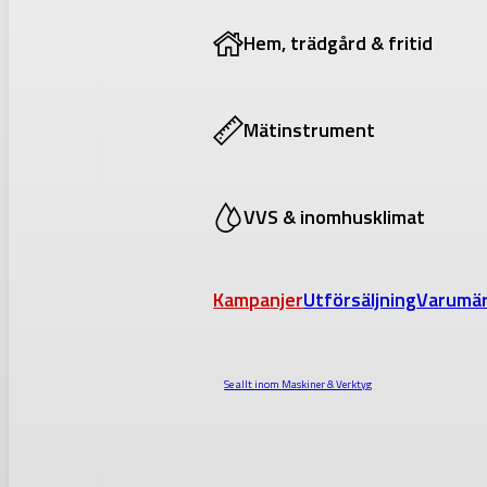
Hem, trädgård & fritid
Mätinstrument
VVS & inomhusklimat
Kampanjer
Utförsäljning
Varumä
Se allt inom
Maskiner & Verktyg