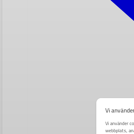
Vi använde
Vi använder co
webbplats, ana