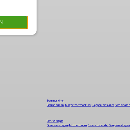
N
Borrmaskiner
Borrhammare
Magnetborrmaskiner
Slagborrmaskiner
Kombihamm
Skruvdragare
Borrskruvdragare
Mutterdragare
Skruvautomater
Slagskruvdragar