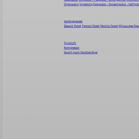
Slipmaskin
Vinkelslip
Spikpistol - Dyckertpistol - Häftpis
Verktygspaket
Dewalt Paket
Festool Paket
Makita Paket
Milwaukee Pak
Tryckluft
Kompressor
Se allt inom
Handverktyg