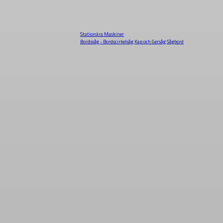
Stationära Maskiner
Bordssåg - Bordscirkelsåg
Kap och Gersåg
Sågbord