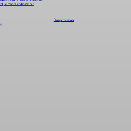
tol
Tillbehör Handmaskiner
Övriga maskiner
et