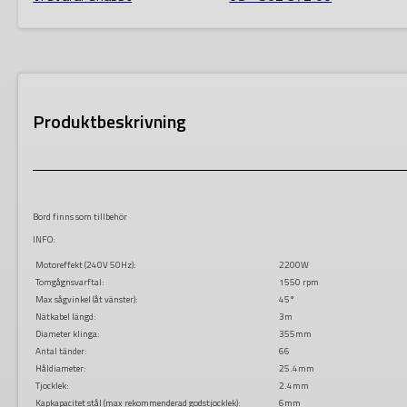
Produktbeskrivning
Bord finns som tillbehör
INFO:
Motoreffekt (240V 50Hz):
2200W
Tomgågnsvarftal:
1550 rpm
Max sågvinkel (åt vänster):
45°
Nätkabel längd:
3m
Diameter klinga:
355mm
Antal tänder:
66
Håldiameter:
25.4mm
Tjocklek:
2.4mm
Kapkapacitet stål (max rekommenderad godstjocklek):
6mm