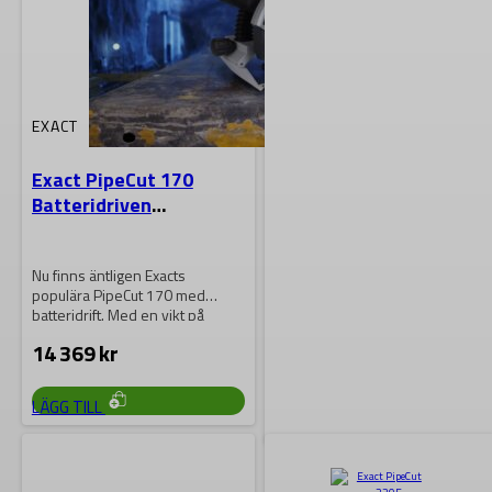
EXACT
Exact PipeCut 170
Batteridriven
Rörkapmaskin
Nu finns äntligen Exacts
populära PipeCut 170 med
batteridrift. Med en vikt på
endast 6kg…
14 369
kr
LÄGG TILL
EXACT