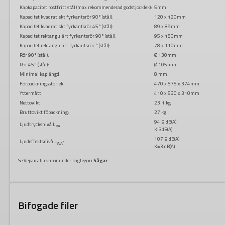
Kapkapacitet rostfritt stål (max rekommenderad godstjocklek):
5mm
Kapacitet kvadratiskt fyrkantsrör 90° (stål):
120 x 120mm
Kapacitet kvadratiskt fyrkantsrör 45° (stål):
89 x 89mm
Kapacitet rektangulärt fyrkantsrör 90° (stål):
95 x 180mm
Kapacitet rektangulärt fyrkantsrör ° (stål):
78 x 110mm
Rör 90° (stål):
Ø 130mm
Rör 45° (stål):
Ø 105mm
Minimal kaplängd:
8 mm
Förpackningsstorlek:
470 x 575 x 374mm
Yttermått:
410 x 530 x 310mm
Nettovikt:
23.1 kg
Bruttovikt föpackning:
27 kg
94.9 dB(A)
Ljudtrycksnivå L
:
PA
K:3dB(A)
107.9 dB(A)
Ljudeffektsnivå L
:
WA
K=3 dB(A)
Se Vepax alla varor under kagtegori
Sågar
Bifogade filer