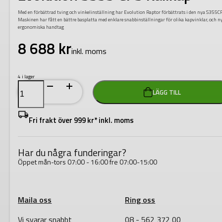
Med en förbättrad tving och vinkelinställning har Evolution Raptor förbättrats i den nya S355C
Maskinen har fått en bättre basplatta med enklare snabbinställningar för olika kapvinklar, och n
ergonomiska handtag
8 688
kr
inkl. moms
4 i lager
Evolution
LÄGG TILL
S355
CPS
Kallkap
mängd
Fri frakt över 999 kr* inkl. moms
Har du några funderingar?
Öppet mån-tors 07:00 - 16:00 fre 07:00-15:00
Maila oss
Ring oss
Vi svarar snabbt
08 - 562 372 00