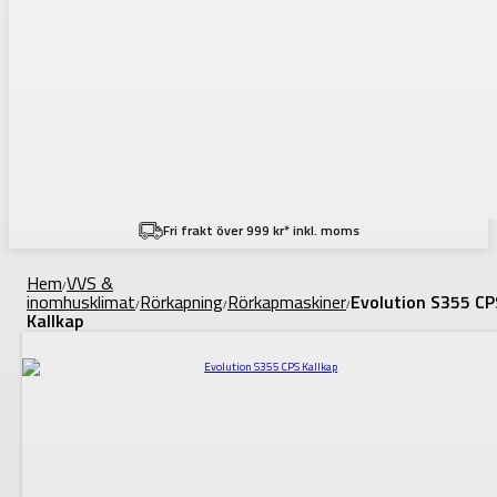
Fri frakt över 999 kr* inkl. moms
Hem
VVS &
/
inomhusklimat
Rörkapning
Rörkapmaskiner
Evolution S355 CP
/
/
/
Kallkap