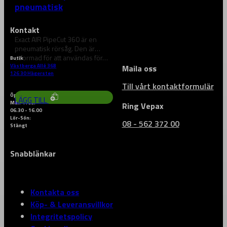
pneumatisk
rörkapmaskin
Kontakt
Exact AIR PipeCut 360 är en
pneumatisk rörsåg. Den är
utformad för att användas för…
Butik
Västberga Allé 36B
Maila oss
73 676
kr
126 30 Hägersten
Till vårt kontaktformulär
Öppettider
LÄGG TILL
Mån-Fred:
Ring Vepax
06.30 - 16.00
Lör-Sön:
08 - 562 372 00
Stängt
Snabblänkar
Kontakta oss
Köp- & Leveransvillkor
Integritetspolicy