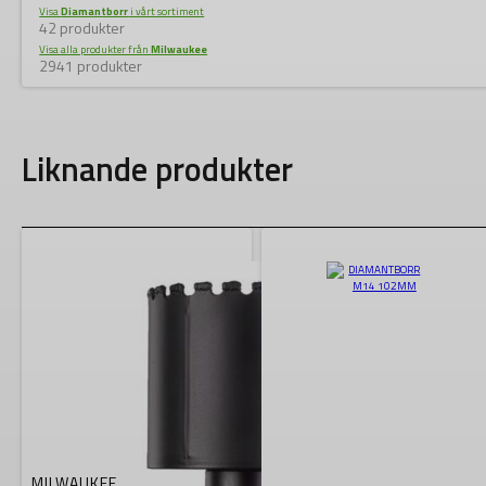
Visa
Diamantborr
i vårt sortiment
42 produkter
Visa alla produkter från
Milwaukee
2941 produkter
Liknande produkter
MILWAUKEE