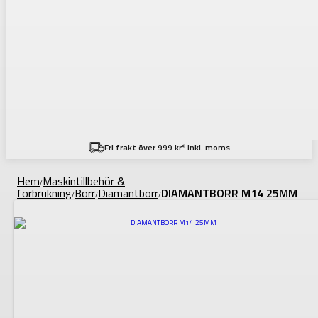
Fri frakt över 999 kr* inkl. moms
Hem
Maskintillbehör &
/
förbrukning
Borr
Diamantborr
DIAMANTBORR M14 25MM
/
/
/