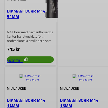
DIAMANTBORR M14
51MM
M14 borr med diamantförsedda
kanter har utvecklats för
professionella användare som
borrar i extremt hårda…
715
kr
LÄGG TILL
MILWAUKEE
DIAMANTBORR M14
MILWAUKEE
MILWAUKEE
102MM
DIAMANTBORR M14
DIAMANTBORR M14
14MM
16MM
M14 borr med diamantförsedda