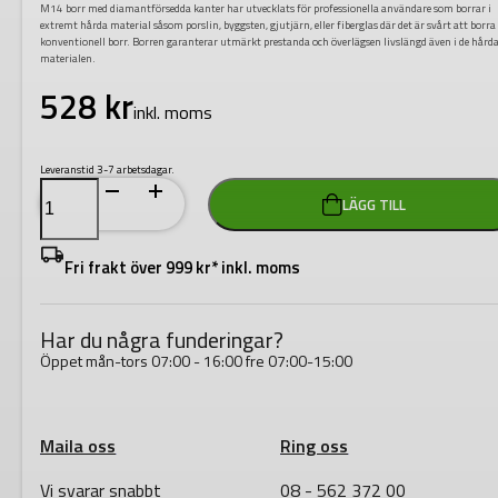
M14 borr med diamantförsedda kanter har utvecklats för professionella användare som borrar i
extremt hårda material såsom porslin, byggsten, gjutjärn, eller fiberglas där det är svårt att borr
konventionell borr. Borren garanterar utmärkt prestanda och överlägsen livslängd även i de hård
materialen.
528
kr
inkl. moms
Leveranstid 3-7 arbetsdagar.
DIAMANTBORR
LÄGG TILL
M14
25MM
mängd
Fri frakt över 999 kr* inkl. moms
Har du några funderingar?
Öppet mån-tors 07:00 - 16:00 fre 07:00-15:00
Maila oss
Ring oss
Vi svarar snabbt
08 - 562 372 00