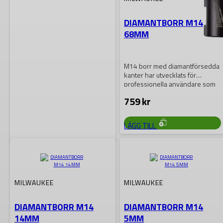
DIAMANTBORR M14
68MM
M14 borr med diamantförsedda
kanter har utvecklats för
professionella användare som
borrar i extremt hårda…
759
kr
LÄGG TILL
MILWAUKEE
DIAMANTBORR M14
MILWAUKEE
MILWAUKEE
25MM
DIAMANTBORR M14
DIAMANTBORR M14
14MM
5MM
M14 borr med diamantförsedda