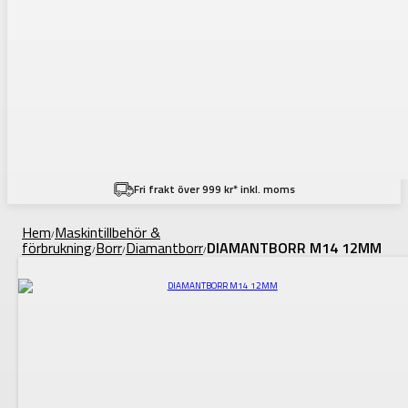
Fri frakt över 999 kr* inkl. moms
Hem
Maskintillbehör &
/
förbrukning
Borr
Diamantborr
DIAMANTBORR M14 12MM
/
/
/