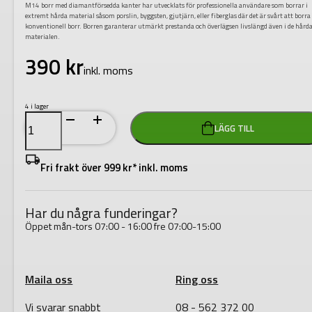
M14 borr med diamantförsedda kanter har utvecklats för professionella användare som borrar i
extremt hårda material såsom porslin, byggsten, gjutjärn, eller fiberglas där det är svårt att borr
konventionell borr. Borren garanterar utmärkt prestanda och överlägsen livslängd även i de hård
materialen.
390
kr
inkl. moms
4 i lager
DIAMANTBORR
LÄGG TILL
M14
12MM
mängd
Fri frakt över 999 kr* inkl. moms
Har du några funderingar?
Öppet mån-tors 07:00 - 16:00 fre 07:00-15:00
Maila oss
Ring oss
Vi svarar snabbt
08 - 562 372 00